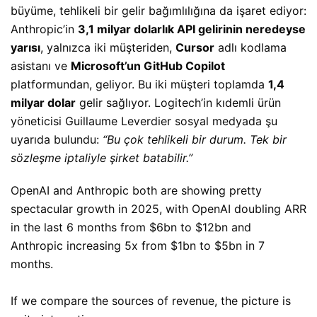
büyüme, tehlikeli bir gelir bağımlılığına da işaret ediyor:
Anthropic’in
3,1 milyar dolarlık API gelirinin neredeyse
yarısı
, yalnızca iki müşteriden,
Cursor
adlı kodlama
asistanı ve
Microsoft’un GitHub Copilot
platformundan, geliyor. Bu iki müşteri toplamda
1,4
milyar dolar
gelir sağlıyor. Logitech’in kıdemli ürün
yöneticisi Guillaume Leverdier sosyal medyada şu
uyarıda bulundu:
“Bu çok tehlikeli bir durum. Tek bir
sözleşme iptaliyle şirket batabilir.”
OpenAI and Anthropic both are showing pretty
spectacular growth in 2025, with OpenAI doubling ARR
in the last 6 months from $6bn to $12bn and
Anthropic increasing 5x from $1bn to $5bn in 7
months.
If we compare the sources of revenue, the picture is