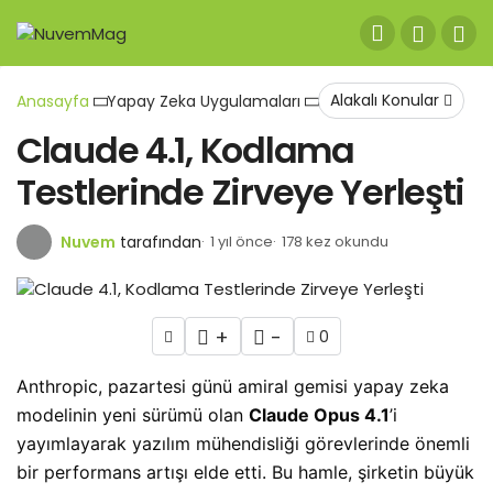
Alakalı Konular
Anasayfa
Yapay Zeka Uygulamaları
Claude 4.1, Kodlama
Testlerinde Zirveye Yerleşti
Nuvem
tarafından
1 yıl önce
178 kez okundu
+
-
0
Anthropic, pazartesi günü amiral gemisi yapay zeka
modelinin yeni sürümü olan
Claude Opus 4.1
’i
yayımlayarak yazılım mühendisliği görevlerinde önemli
bir performans artışı elde etti. Bu hamle, şirketin büyük