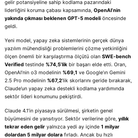
gelir potansiyeline sahip kodlama pazarındaki
liderliğini koruma çabası kapsamında,
OpenAI’nin
yakında çıkması beklenen GPT-5 modeli
öncesinde
geldi.
Yeni model, yapay zeka sistemlerinin gerçek dünya
yazılım mühendisliği problemlerini çözme yetkinliğini
ölçen önemli bir karşılaştırma ölçütü olan
SWE-bench
Verified
testinde
%74,5’lik
bir başarı elde etti. Oran,
OpenAI’nin o3 modelinin
%69,1
ve Google’ın Gemini
2.5 Pro modelinin
%67,2
’lik skorlarını geride bırakarak,
Claude’un yapay zeka destekli kodlama yardımında
sektör lideri konumunu pekiştirdi.
Claude 4.1’in piyasaya sürülmesi, şirketin genel
büyümesini de yansıtıyor. Sektör verilerine göre,
yıllık
tekrar eden gelir
yalnızca yedi ay içinde
1 milyar
dolardan 5 milyar dolara
fırladı. Ancak bu hızlı