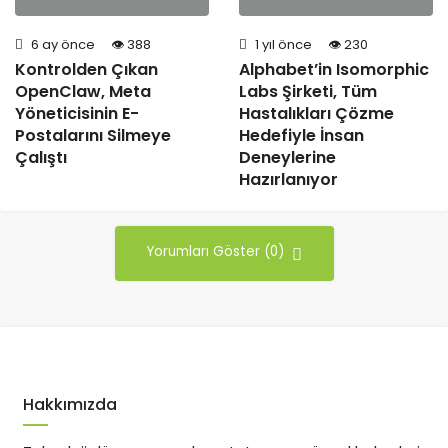
6 ay önce
388
1 yıl önce
230
Kontrolden Çıkan
Alphabet’in Isomorphic
OpenClaw, Meta
Labs Şirketi, Tüm
Yöneticisinin E-
Hastalıkları Çözme
Postalarını Silmeye
Hedefiyle İnsan
Çalıştı
Deneylerine
Hazırlanıyor
Yorumları Göster (0)
Hakkımızda