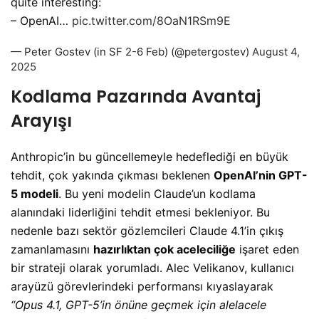
quite interesting:
– OpenAI…
pic.twitter.com/8OaN1RSm9E
— Peter Gostev (in SF 2-6 Feb) (@petergostev)
August 4,
2025
Kodlama Pazarında Avantaj
Arayışı
Anthropic’in bu güncellemeyle hedeflediği en büyük
tehdit, çok yakında çıkması beklenen
OpenAI’nin GPT-
5 modeli
. Bu yeni modelin Claude’un kodlama
alanındaki liderliğini tehdit etmesi bekleniyor. Bu
nedenle bazı sektör gözlemcileri Claude 4.1’in çıkış
zamanlamasını
hazırlıktan çok aceleciliğe
işaret eden
bir strateji olarak yorumladı. Alec Velikanov, kullanıcı
arayüzü görevlerindeki performansı kıyaslayarak
“Opus 4.1, GPT-5’in önüne geçmek için alelacele