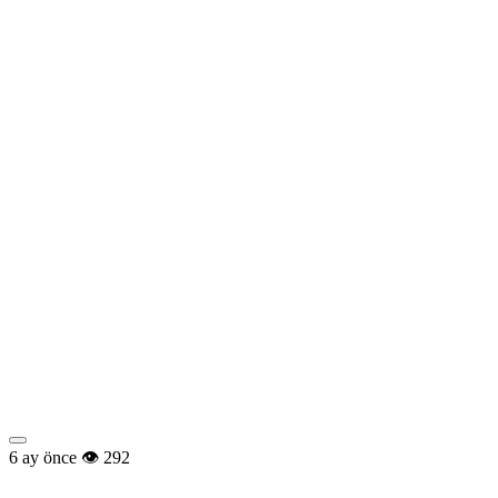
6 ay önce
292