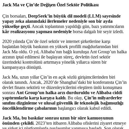
Jack Ma ve Çin’de Değişen Özel Sektör Politikası
Çin borsaları,
DeepSeek’in büyük dil modeli (LLM) sayesinde
yapay zeka alanındaki ilerlemeler nedeniyle son bir ayda
yükselişe geçti
. Ancak toplantının yapıldığı gün, bazı yatırımcıların
kâr realizasyonu yapması nedeniyle
borsa dalgalı bir seyir izledi.
2020 yılında Çin’de özel sektör ve internet şirketlerine karşı
başlatılan büyük baskının en yüksek profilli mağdurlarından biri
Jack Ma oldu. O yıl, Alibaba’nın bağlı kuruluşu Ant Group’un halka
arzının iptal edilmesi ile başlayan süreç, devletin özel sektör
üzerindeki kontrolünü artırmaya yönelik yıllarca süren bir
kampanyaya dönüştü.
Jack Ma, uzun yıllar Çin’in en açık sözlü girişimcilerinden biri
olarak tanındı. Ancak, 2020’de Shanghai’daki bir konferansta Çin’in
devlet finans sektörü ve düzenleyicilerini eleştiren ünlü konuşması
sonrası
Ant Group’un halka arzı durduruldu ve Alibaba ciddi
yaptırımlarla karşı karşıya kaldı
. Bu olay,
Çin’in milyarderler
sınıfını dizginleme ve ulusal güvenlik ile teknolojik bağımsızlığı
önceliklendirme çabalarının
başlangıcı olarak kabul edildi.
Jack Ma, bu baskılar sonrası uzun bir süre kamuoyunun
önünden çekildi
. 2023’ten itibaren Alibaba ofislerini ziyaret etmeye
ve şirket içi platformlarda paylaşımlar yapmaya başladı. Son olarak,