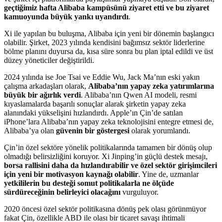
geçtiğimiz hafta Alibaba kampüsünü ziyaret etti ve bu ziyaret
kamuoyunda büyük yankı uyandırdı
.
Xi ile yapılan bu buluşma, Alibaba için yeni bir dönemin başlangıcı
olabilir. Şirket, 2023 yılında kendisini bağımsız sektör liderlerine
bölme planını duyursa da, kısa süre sonra bu plan iptal edildi ve üst
düzey yöneticiler değiştirildi.
2024 yılında ise Joe Tsai ve Eddie Wu, Jack Ma’nın eski yakın
çalışma arkadaşları olarak,
Alibaba’nın yapay zeka yatırımlarına
büyük bir ağırlık verdi
. Alibaba’nın Qwen AI modeli, resmi
kıyaslamalarda başarılı sonuçlar alarak şirketin yapay zeka
alanındaki yükselişini hızlandırdı. Apple’ın Çin’de satılan
iPhone’lara Alibaba’nın yapay zeka teknolojisini entegre etmesi de,
Alibaba’ya olan
güvenin bir göstergesi
olarak yorumlandı.
Çin’in özel sektöre yönelik politikalarında tamamen bir dönüş olup
olmadığı belirsizliğini koruyor. Xi Jinping’in güçlü destek mesajı,
borsa rallisini daha da hızlandırabilir ve özel sektör girişimcileri
için yeni bir motivasyon kaynağı olabilir
. Yine de, uzmanlar
yetkililerin bu desteği somut politikalarla ne ölçüde
sürdüreceğinin belirleyici olacağını
vurguluyor.
2020 öncesi özel sektör politikasına dönüş pek olası görünmüyor
fakat Çin, özellikle ABD ile olası bir ticaret savaşı ihtimali