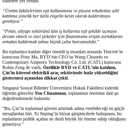
ifadelere yer verildi:
“Üretim faktörlerinin eşit kullanımına ve piyasa rekabetine adil
katılıma yönelik her türlü engelin kesin olarak kaldırılması
gerekiyor.”
“Pekin, altyapı sektörünü tüm iş kollarına eşit şekilde açmaya
devam etmeli ve özel şirketler için finansmana erişim zorluklarını
ortadan kaldırmak adına büyük çaba harcamalıdır.”
Bu toplantıya katılan diğer önemli iş insanları arasında Tencent’in
kurucusu Pony Ma, BYD’nin CEO’su Wang Chuanfu ve
Contemporary Amperex Technology Co. Ltd. (CATL) kurucusu
Robin Zeng de vardı.
Özellikle BYD ve CATL’nin katılımı,
Çin’in küresel elektrikli araç sektöründe hızla yükseldiğini
göstermesi açısından dikkat çekti
.
Singapur Sosyal Bilimler Üniversitesi Hukuk Fakültesi kıdemli
öğretim görevlisi
You Chuanman
, toplantının önemine dair şu
değerlendirmede bulundu:
“Bu, Çin’in toplumsal güveni artırmak adına verebileceği en güçlü
mesajlardan biri. Xi Jinping’in bizzat girişimcilerle buluşması, bu
toplantının politik açıdan ne denli büyük bir öneme sahip olduğunu
gösteriyor.”