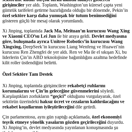
girişimciler
yer aldı. Toplantı, Washington’un küresel çapta yeni
gümrük tarifeleri getirme hazırlığında olduğu bir dönemde, Pekin’in
özel sektöre karşı daha yumuşak bir tutum benimsediğini
gösteren güçlü bir mesaj olarak yorumlandı.
Xi Jinping, toplantıda
Jack Ma, Meituan’ın kurucusu Wang Xing
ve Xiaomi CEO’su Lei Jun
ile bir araya geldi.
Devlet medyasına
göre, buluşmada ayrıca Unitree Robotics’in kurucusu Wang
Xingxing,
DeepSeek’in kurucusu Liang Wenfeng ve Huawei’nin
kurucusu Ren Zhengfei de yer aldı. Ren ve Ma ile el sıkışan Xi, bu
liderlerin Çin’in ABD teknolojisine bağımlılığını azaltma hedefinde
kilit roller üstlendiğini belirtti.
Özel Sektöre Tam Destek
Xi Jinping, toplantıda girişimcilere
rekabetçi ruhlarını
korumalarını ve Çin’in geleceğine güvenmelerini
söyledi.
Karşılaştıkları zorlukların
“geçici”
olduğunu vurgulayarak, özel
sektörün üzerindeki
haksız ücret ve cezaların kaldırılacağını ve
rekabet koşullarının iyileştirileceğini
dile getirdi.
Çin parlamentosu, aynı gün yaptığı açıklamada,
özel ekonomiyi
teşvik etmeye yönelik yasaların gözden geçirileceğini
duyurdu.
Xi Jinping’in, devlet medyasında yayınlanan konuşmasında şu