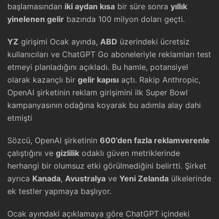
başlamasından
iki aydan kısa
bir süre sonra
yıllık
yinelenen gelir
bazında 100 milyon doları geçti.
YZ
girişimi Ocak ayında,
ABD
üzerindeki ücretsiz
kullanıcıları ve ChatGPT Go aboneleriyle reklamları test
etmeyi planladığını açıkladı. Bu hamle, potansiyel
olarak kazançlı bir
gelir kapısı
açtı. Rakip Anthropic,
OpenAI şirketinin reklam girişimini ilk Super Bowl
kampanyasının odağına koyarak bu adımla alay dahi
etmişti
Sözcü, OpenAI şirketinin
600’den fazla reklamverenle
çalıştığını ve
gizlilik
odaklı güven metriklerinde
herhangi bir olumsuz etki görülmediğini belirtti. Şirket
ayrıca
Kanada
,
Avustralya
ve
Yeni Zelanda
ülkelerinde
ek testler yapmaya başlıyor.
Ocak ayındaki açıklamaya göre ChatGPT içindeki