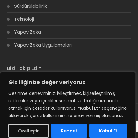
Sürdürülebilirlik
Teknoloji
Yapay Zeka
Yapay Zeka Uygulamaları
Bizi Takip Edin
Gizliliğinize değer veriyoruz
Gezinme deneyiminizi iyileştirmek, kişiselleştirilmiş
reklamlar veya içerikler sunmak ve trafiğimizi analiz
etmek için çerezler kullanıyoruz.
“Kabul Et”
seçeneğine
tıklayarak çerez kullanımımıza onay vermiş olursunuz.
© Copyright 2025, Tüm Hakları Saklıdır
Hesabım
Özelleştir
Reddet
Kabul Et