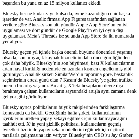
başından bu yana en az 15 milyon kullanıcı ekledi.
Bluesky her ne kadar zayıf kalsa da, ivme kazandığına dair başka
işaretler de var. Analiz firması App Figures tarafından sağlanan
verilere göre Bluesky son altı gündür Apple App Store’un en iyi
uygulaması ve dört gündür de Google Play’in en iyi oyun dışı
uygulaması. Meta’s Threads ise şu anda App Store’da iki numarada
yer alıyor.
Bluesky geçen yıl içinde başka önemli büyüme dönemleri yaşamış
olsa da, son artış açık kaynak hizmetinin daha önce gördüğünden
çok daha büyük. Bluesky’nin son büyümesi, bazı X kullanıcılarının
artan hayal kırıklığı nedeniyle en azından kısmen engellenmiş gibi
görünüyor. Analitik şirketi SimilarWeb’in raporuna göre, başkanlık
seçimlerinin ertesi günü olan 7 Kasım’da Bluesky’ye gelen trafikte
önemli bir artış yaşandı. Bu artış, X’teki hesaplarını devre dışı
bırakmaya çalışan kullanıcıların sayısındaki artışla aynı zamana denk
geliyor gibi görünüyor.
Bluesky ayrıca politikalarını büyük rakiplerinden farklılaştırma
konusunda da istekli. Geçtiğimiz hafta şirket, kullanıcılarının
içeriklerini üretken yapay zekayı eğitmek için kullanmayacağını
taahhüt etti. X’in yeni gizlilik politikası, kullanıcıların geçmiş
tweetleri üzerinde yapay zeka modellerini eğitmek için üçüncü
taraflarla çalışmasına izin veriyor. Bluesky’nin CEO’su Jay Graber