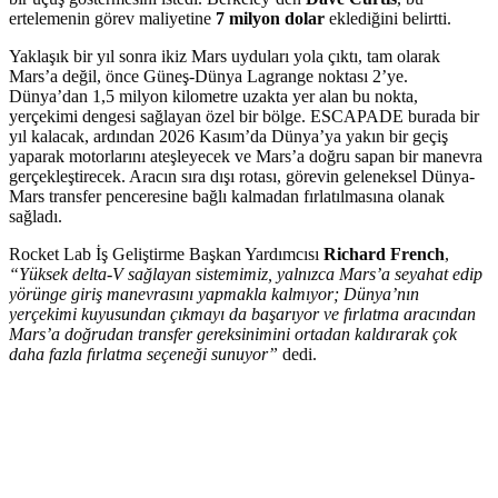
ertelemenin görev maliyetine
7 milyon dolar
eklediğini belirtti.
Yaklaşık bir yıl sonra ikiz Mars uyduları yola çıktı, tam olarak
Mars’a değil, önce Güneş-Dünya Lagrange noktası 2’ye.
Dünya’dan 1,5 milyon kilometre uzakta yer alan bu nokta,
yerçekimi dengesi sağlayan özel bir bölge. ESCAPADE burada bir
yıl kalacak, ardından 2026 Kasım’da Dünya’ya yakın bir geçiş
yaparak motorlarını ateşleyecek ve Mars’a doğru sapan bir manevra
gerçekleştirecek. Aracın sıra dışı rotası, görevin geleneksel Dünya-
Mars transfer penceresine bağlı kalmadan fırlatılmasına olanak
sağladı.
Rocket Lab İş Geliştirme Başkan Yardımcısı
Richard French
,
“Yüksek delta-V sağlayan sistemimiz, yalnızca Mars’a seyahat edip
yörünge giriş manevrasını yapmakla kalmıyor; Dünya’nın
yerçekimi kuyusundan çıkmayı da başarıyor ve fırlatma aracından
Mars’a doğrudan transfer gereksinimini ortadan kaldırarak çok
daha fazla fırlatma seçeneği sunuyor”
dedi.