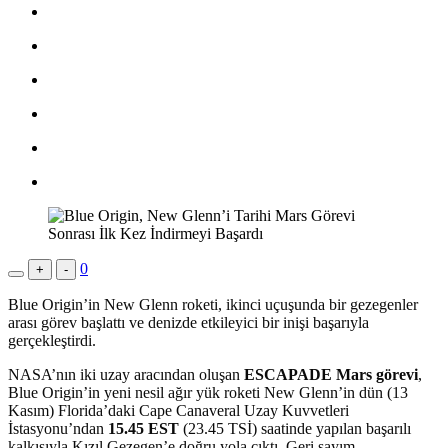
0
+
-
Blue Origin’in New Glenn roketi, ikinci uçuşunda bir gezegenler
arası görev başlattı ve denizde etkileyici bir inişi başarıyla
gerçekleştirdi.
NASA’nın iki uzay aracından oluşan
ESCAPADE Mars görevi
,
Blue Origin’in yeni nesil ağır yük roketi New Glenn’in dün (13
Kasım) Florida’daki Cape Canaveral Uzay Kuvvetleri
İstasyonu’ndan
15.45 EST
(23.45 TSİ) saatinde yapılan başarılı
kalkışıyla Kızıl Gezegen’e doğru yola çıktı. Geri sayım