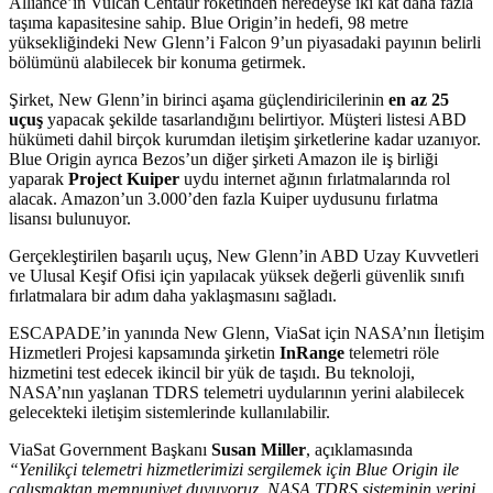
Alliance’ın Vulcan Centaur roketinden neredeyse iki kat daha fazla
taşıma kapasitesine sahip. Blue Origin’in hedefi, 98 metre
yüksekliğindeki New Glenn’i Falcon 9’un piyasadaki payının belirli
bölümünü alabilecek bir konuma getirmek.
Şirket, New Glenn’in birinci aşama güçlendiricilerinin
en az 25
uçuş
yapacak şekilde tasarlandığını belirtiyor. Müşteri listesi ABD
hükümeti dahil birçok kurumdan iletişim şirketlerine kadar uzanıyor.
Blue Origin ayrıca Bezos’un diğer şirketi Amazon ile iş birliği
yaparak
Project Kuiper
uydu internet ağının fırlatmalarında rol
alacak. Amazon’un 3.000’den fazla Kuiper uydusunu fırlatma
lisansı bulunuyor.
Gerçekleştirilen başarılı uçuş, New Glenn’in ABD Uzay Kuvvetleri
ve Ulusal Keşif Ofisi için yapılacak yüksek değerli güvenlik sınıfı
fırlatmalara bir adım daha yaklaşmasını sağladı.
ESCAPADE’in yanında New Glenn, ViaSat için NASA’nın İletişim
Hizmetleri Projesi kapsamında şirketin
InRange
telemetri röle
hizmetini test edecek ikincil bir yük de taşıdı. Bu teknoloji,
NASA’nın yaşlanan TDRS telemetri uydularının yerini alabilecek
gelecekteki iletişim sistemlerinde kullanılabilir.
ViaSat Government Başkanı
Susan Miller
, açıklamasında
“Yenilikçi telemetri hizmetlerimizi sergilemek için Blue Origin ile
çalışmaktan memnuniyet duyuyoruz. NASA TDRS sisteminin yerini