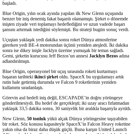
başladı.
Blue Origin, yılın ocak ayında yapılan ilk New Glenn uçuşunda
benzer bir iniş denemiş fakat başarılı olamamıştı. Şirket o dönemde
inişten ziyade veri toplamayı hedeflediğini ve uzun vadede başarı
şansını artırmak istediğini söylemişti. Bu strateji bugün sonuç verdi.
Uçuştan yaklaşık yedi dakika sonra roket Dünya atmosferine
girerken yedi BE-4 motorundan üçünü yeniden ateşledi. İki dakika
sonra ise dikey inişle Jacklyn üzerine yumuşak bir temas sağladı.
Gemi, şirketin kurucusu Jeff Bezos’un annesi
Jacklyn Bezos
adına
adlandırılmıştı.
Blue Origin, operasyonel bir uçuş sırasında roketi kurtarmayı
başaran tarihteki
ikinci şirket
oldu. SpaceX bu uygulamayı artık
rutin hale getirmiş durumda ve Falcon 9 roketlerinin yeniden
kullanımı sıradanlaştı.
Görevin asıl hedefi iniş değil, ESCAPADE’in doğru yörüngeye
gönderilmesiydi. Bu hedef de gerçekleşti; iki uzay aracı fırlatmadan
yaklaşık 33,5 dakika sonra, 30 saniyelik bir aralıkla başarıyla ayrıldı.
New Glenn,
50 tonluk
yükü alçak Dünya yörüngesine taşıyabilen
bir roket. Söz konusu kapasiteyle SpaceX’in Falcon Heavy roketine
yakın olsa da biraz daha düşük güçlü. Buna karşın United Launch