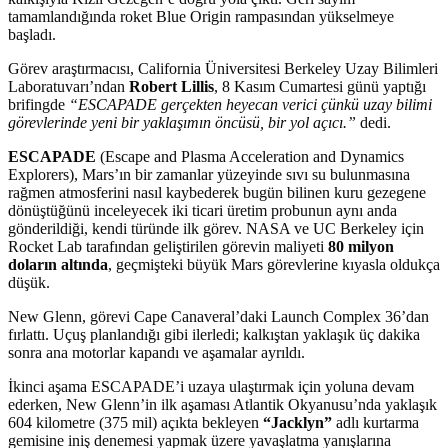
tamamlandığında roket Blue Origin rampasından yükselmeye
başladı.
Görev araştırmacısı, California Üniversitesi Berkeley Uzay Bilimleri
Laboratuvarı’ndan
Robert Lillis
, 8 Kasım Cumartesi günü yaptığı
brifingde
“ESCAPADE gerçekten heyecan verici çünkü uzay bilimi
görevlerinde yeni bir yaklaşımın öncüsü, bir yol açıcı.”
dedi.
ESCAPADE
(Escape and Plasma Acceleration and Dynamics
Explorers), Mars’ın bir zamanlar yüzeyinde sıvı su bulunmasına
rağmen atmosferini nasıl kaybederek bugün bilinen kuru gezegene
dönüştüğünü inceleyecek iki ticari üretim probunun aynı anda
gönderildiği, kendi türünde ilk görev. NASA ve UC Berkeley için
Rocket Lab tarafından geliştirilen görevin maliyeti
80 milyon
doların altında
, geçmişteki büyük Mars görevlerine kıyasla oldukça
düşük.
New Glenn, görevi Cape Canaveral’daki Launch Complex 36’dan
fırlattı. Uçuş planlandığı gibi ilerledi; kalkıştan yaklaşık üç dakika
sonra ana motorlar kapandı ve aşamalar ayrıldı.
İkinci aşama ESCAPADE’i uzaya ulaştırmak için yoluna devam
ederken, New Glenn’in ilk aşaması Atlantik Okyanusu’nda yaklaşık
604 kilometre (375 mil) açıkta bekleyen
“Jacklyn”
adlı kurtarma
gemisine iniş denemesi yapmak üzere yavaşlatma yanışlarına