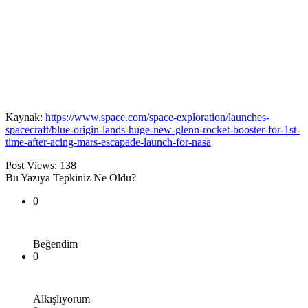
Kaynak:
https://www.space.com/space-exploration/launches-
spacecraft/blue-origin-lands-huge-new-glenn-rocket-booster-for-1st-
time-after-acing-mars-escapade-launch-for-nasa
Post Views:
138
Bu Yazıya Tepkiniz Ne Oldu?
0
Beğendim
0
Alkışlıyorum