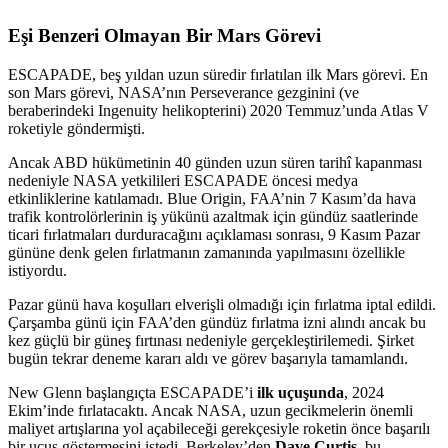
Eşi Benzeri Olmayan Bir Mars Görevi
ESCAPADE, beş yıldan uzun süredir fırlatılan ilk Mars görevi. En
son Mars görevi, NASA’nın Perseverance gezginini (ve
beraberindeki Ingenuity helikopterini) 2020 Temmuz’unda Atlas V
roketiyle göndermişti.
Ancak ABD hükümetinin 40 günden uzun süren tarihî kapanması
nedeniyle NASA yetkilileri ESCAPADE öncesi medya
etkinliklerine katılamadı. Blue Origin, FAA’nin 7 Kasım’da hava
trafik kontrolörlerinin iş yükünü azaltmak için gündüz saatlerinde
ticari fırlatmaları durduracağını açıklaması sonrası, 9 Kasım Pazar
gününe denk gelen fırlatmanın zamanında yapılmasını özellikle
istiyordu.
Pazar günü hava koşulları elverişli olmadığı için fırlatma iptal edildi.
Çarşamba günü için FAA’den gündüz fırlatma izni alındı ancak bu
kez güçlü bir güneş fırtınası nedeniyle gerçekleştirilemedi. Şirket
bugün tekrar deneme kararı aldı ve görev başarıyla tamamlandı.
New Glenn başlangıçta ESCAPADE’i
ilk uçuşunda
, 2024
Ekim’inde fırlatacaktı. Ancak NASA, uzun gecikmelerin önemli
maliyet artışlarına yol açabileceği gerekçesiyle roketin önce başarılı
bir uçuş göstermesini istedi. Berkeley’den
Dave Curtis
, bu