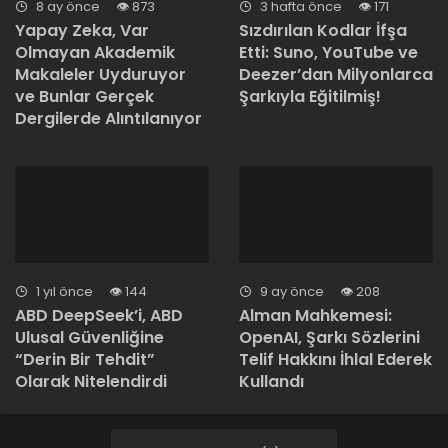
8 ay önce
873
3 hafta önce
171
Yapay Zeka, Var
Sızdırılan Kodlar İfşa
Olmayan Akademik
Etti: Suno, YouTube ve
Makaleler Uyduruyor
Deezer’dan Milyonlarca
ve Bunlar Gerçek
Şarkıyla Eğitilmiş!
Dergilerde Alıntılanıyor
1 yıl önce
144
9 ay önce
208
ABD DeepSeek’i, ABD
Alman Mahkemesi:
Ulusal Güvenliğine
OpenAI, Şarkı Sözlerini
“Derin Bir Tehdit”
Telif Hakkını İhlal Ederek
Olarak Nitelendirdi
Kullandı