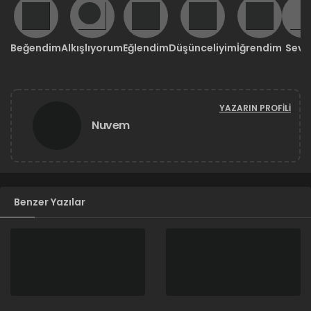
Beğendim
Alkışlıyorum
Eğlendim
Düşünceliyim
İğrendim
Sevd
YAZARIN PROFILI
Nuvem
Benzer Yazılar