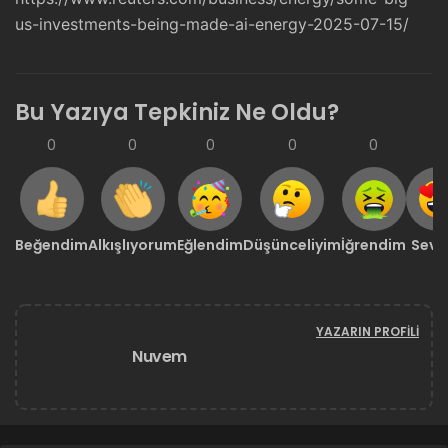
us-investments-being-made-ai-energy-2025-07-15/
Bu Yazıya Tepkiniz Ne Oldu?
0
0
0
0
0
0
Beğendim
Alkışlıyorum
Eğlendim
Düşünceliyim
İğrendim
Sevd
YAZARIN PROFILI
Nuvem