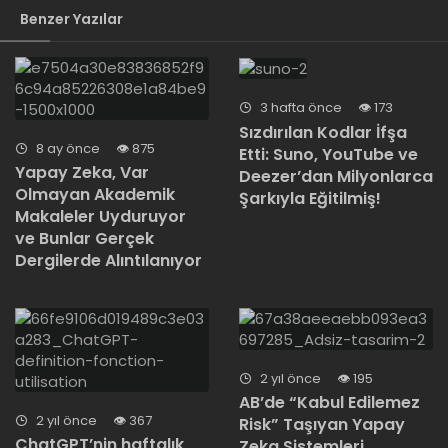
Benzer Yazılar
3 hafta önce
173
Sızdırılan Kodlar İfşa
8 ay önce
875
Etti: Suno, YouTube ve
Yapay Zeka, Var
Deezer’dan Milyonlarca
Olmayan Akademik
Şarkıyla Eğitilmiş!
Makaleler Uyduruyor
ve Bunlar Gerçek
Dergilerde Alıntılanıyor
2 yıl önce
195
AB’de “Kabul Edilemez
2 yıl önce
367
Risk” Taşıyan Yapay
ChatGPT’nin haftalık
Zeka Sistemleri