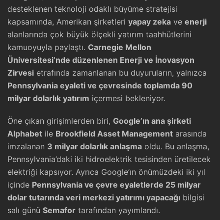
desteklenen teknoloji odaklı büyüme stratejisi
kapsamında, Amerikan şirketleri
yapay zeka
ve
enerji
alanlarında çok büyük ölçekli yatırım taahhütlerini
kamuoyuyla paylaştı.
Carnegie Mellon
Üniversitesi’nde düzenlenen Enerji ve İnovasyon
Zirvesi
etrafında zamanlanan bu duyuruların, yalnızca
Pennsylvania eyaleti ve çevresinde toplamda 90
milyar dolarlık yatırım
içermesi bekleniyor.
Öne çıkan girişimlerden biri,
Google’ın ana şirketi
Alphabet
ile
Brookfield Asset Management
arasında
imzalanan
3 milyar dolarlık anlaşma
oldu. Bu anlaşma,
Pennsylvania’daki iki hidroelektrik tesisinden üretilecek
elektriği kapsıyor. Ayrıca Google’ın önümüzdeki iki yıl
içinde
Pennsylvania ve çevre eyaletlerde 25 milyar
dolar tutarında veri merkezi yatırımı yapacağı
bilgisi
salı günü
Semafor
tarafından yayımlandı.