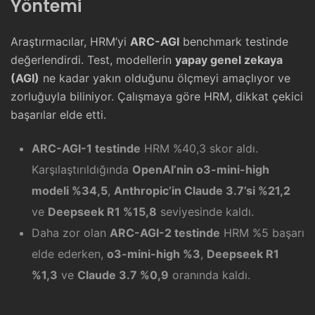
Yöntemi
Araştırmacılar, HRM’yi
ARC-AGI
benchmark testinde
değerlendirdi. Test, modellerin
yapay genel zekaya
(AGI)
ne kadar yakın olduğunu ölçmeyi amaçlıyor ve
zorluğuyla biliniyor. Çalışmaya göre HRM, dikkat çekici
başarılar elde etti.
ARC-AGI-1 testinde
HRM %40,3 skor aldı.
Karşılaştırıldığında
OpenAI’nin o3-mini-high
modeli %34,5
,
Anthropic’in Claude 3.7’si %21,2
ve
Deepseek R1 %15,8
seviyesinde kaldı.
Daha zor olan
ARC-AGI-2 testinde
HRM %5 başarı
elde ederken,
o3-mini-high %3
,
Deepseek R1
%1,3
ve
Claude 3.7 %0,9
oranında kaldı.