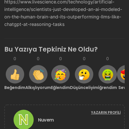
https://www.livescience.com/technology/artificial-
intelligence/scientists-just-developed-an-ai-modeled-
on-the-human-brain-and-its-outperforming-llms-like-
chatgpt-at-reasoning-tasks
Bu Yazıya Tepkiniz Ne Oldu?
0
0
0
0
0
0
Beğendim
Alkışlıyorum
Eğlendim
Düşünceliyim
İğrendim
Sevd
YAZARIN PROFILI
Nuvem