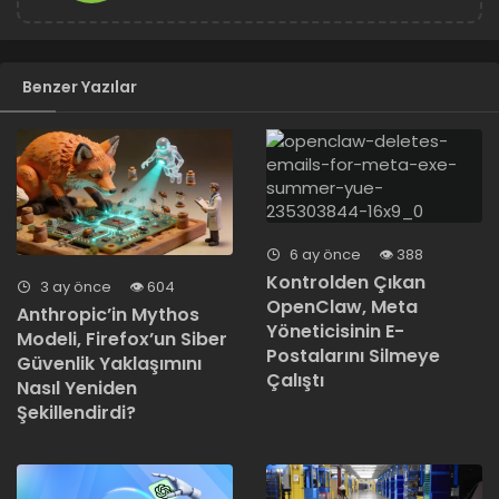
Benzer Yazılar
6 ay önce
388
Kontrolden Çıkan
3 ay önce
604
OpenClaw, Meta
Anthropic’in Mythos
Yöneticisinin E-
Modeli, Firefox’un Siber
Postalarını Silmeye
Güvenlik Yaklaşımını
Çalıştı
Nasıl Yeniden
Şekillendirdi?