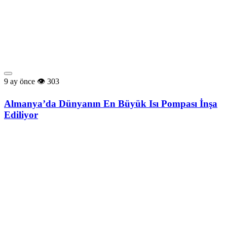
9 ay önce
303
Almanya’da Dünyanın En Büyük Isı Pompası İnşa
Ediliyor