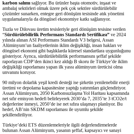
karbon salımı
sağlıyor. Bu ürünler başta otomotiv, inşaat ve
ambalaj sektörleri olmak üzere pek çok sektöre sürdürülebilir
çözümler sunarken, entegre geri dönüşüm tesisinde atık yönetimi
uygulamalarıyla da döngüsel ekonomiye katkı sağlanıyor.
Tuzla ve Dilovası üretim tesisleriyle geri dönüşüm tesisine verilen
“
Sürdürülebilirlik Performans Standardı Sertifikası”
ve 2024
yılında alınan ASI Performans Standardı V3 belgesi, Assan
Alüminyum’un faaliyetlerinin iklim değişikliği, insan hakları ve
döngüsel ekonomi gibi başlıklarda küresel standartlara uygunluğunu
gösteriyor. Ayrıca, sürdürülebilirlik performansını şeffaf şekilde
raporlayan CDP’den ikinci kez aldığı B skoru ile Türkiye’de iklim
değişikliği raporlaması yapan ilk yassı alüminyum üreticisi olma
unvanını koruyor.
90 milyon dolarlık yeşil kredi desteği ise şirketin yenilenebilir enerji
üretimi ve depolama kapasitesine yaptığı yatırımları güçlendiriyor.
Assan Alüminyum, 2050 Karbonsuzlaşma Yol Haritası kapsamında
net sıfır emisyon hedefi belirleyerek 2030’da 7, 2035’te 3 tCO2e/t
değerlerine inmeyi, 2050’de ise net sıfıra ulaşmayı planlıyor. Bu
hedef, AB’nin SKDM raporlaması ile uyumlu şekilde
şekillendiriliyor.
Türkiye’deki ETS düzenlemeleriyle ilgili değerlendirmelerde
bulunan Assan Alüminyum, yasanın şeffaf, kapsayıcı ve sanayi