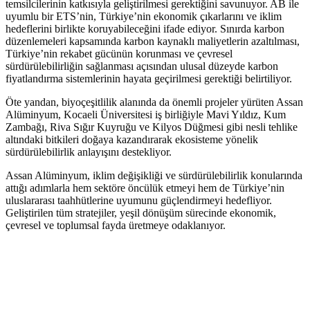
temsilcilerinin katkısıyla geliştirilmesi gerektiğini savunuyor. AB ile
uyumlu bir ETS’nin, Türkiye’nin ekonomik çıkarlarını ve iklim
hedeflerini birlikte koruyabileceğini ifade ediyor. Sınırda karbon
düzenlemeleri kapsamında karbon kaynaklı maliyetlerin azaltılması,
Türkiye’nin rekabet gücünün korunması ve çevresel
sürdürülebilirliğin sağlanması açısından ulusal düzeyde karbon
fiyatlandırma sistemlerinin hayata geçirilmesi gerektiği belirtiliyor.
Öte yandan, biyoçeşitlilik alanında da önemli projeler yürüten Assan
Alüminyum, Kocaeli Üniversitesi iş birliğiyle Mavi Yıldız, Kum
Zambağı, Riva Sığır Kuyruğu ve Kilyos Düğmesi gibi nesli tehlike
altındaki bitkileri doğaya kazandırarak ekosisteme yönelik
sürdürülebilirlik anlayışını destekliyor.
Assan Alüminyum, iklim değişikliği ve sürdürülebilirlik konularında
attığı adımlarla hem sektöre öncülük etmeyi hem de Türkiye’nin
uluslararası taahhütlerine uyumunu güçlendirmeyi hedefliyor.
Geliştirilen tüm stratejiler, yeşil dönüşüm sürecinde ekonomik,
çevresel ve toplumsal fayda üretmeye odaklanıyor.