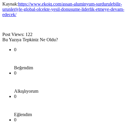
Kaynak:
https://www.ekoiq.com/assan-aluminyum-surdurulebilir-
urunleriyle-global-olcekte-yesil-donusume-liderlik-etmeye-devam-
edecek/
Post Views:
122
Bu Yazıya Tepkiniz Ne Oldu?
0
Beğendim
0
Alkışlıyorum
0
Eğlendim
0