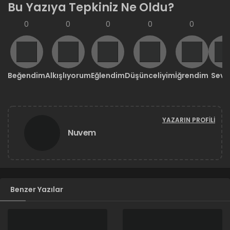
Bu Yazıya Tepkiniz Ne Oldu?
0
0
0
0
0
0
Beğendim
Alkışlıyorum
Eğlendim
Düşünceliyim
İğrendim
Sevd
YAZARIN PROFILI
Nuvem
Benzer Yazılar