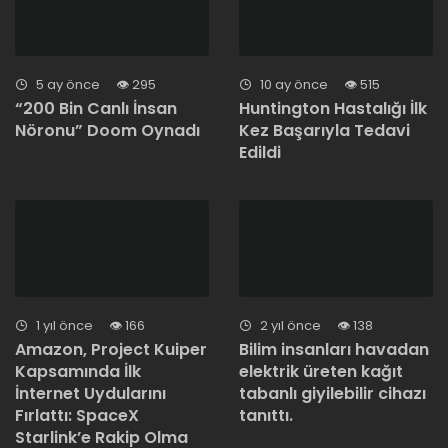
5 ay önce
295
10 ay önce
515
“200 Bin Canlı İnsan
Huntington Hastalığı İlk
Nöronu” Doom Oynadı
Kez Başarıyla Tedavi
Edildi
1 yıl önce
166
2 yıl önce
138
Amazon, Project Kuiper
Bilim insanları havadan
Kapsamında İlk
elektrik üreten kağıt
İnternet Uydularını
tabanlı giyilebilir cihazı
Fırlattı: SpaceX
tanıttı.
Starlink’e Rakip Olma