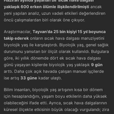
Haziran ayında yaşanan bir sıcak hava dalgası
yaklaşık 600 erken ölümle ilişkilendirilmişti
ancak
yeni yapılan analiz, uzun vadeli etkileri değerlendiren
öncü çalışmalardan biri olarak öne çıkıyor.
Araştırmacılar,
Tayvan’da 25 bin kişiyi 15 yıl boyunca
takip ederek
onların sıcak hava dalgası maruziyetini
biyolojik yaş ile karşılaştırdı. Biyolojik yaş, genel sağlık
durumunu yansıtan bir ölçüt olarak kullanıldı. Bulgulara
göre, iki yıllık dönemde dört ek sıcak hava dalgası
günü yaşayan kişilerde biyolojik yaş yaklaşık
9 gün
arttı. Daha çok açık havada çalışan manuel işçilerde
ise artış
33 güne
kadar ulaştı.
Bilim insanları, biyolojik yaş artışının kısa bir dönem
için hesaplandığını, yaşam boyu etkilerin daha yüksek
olabileceğini ifade etti. Ayrıca, sıcak hava dalgalarının
küresel ölçekte etkisinin büyük olacağı vurgulandı; zira