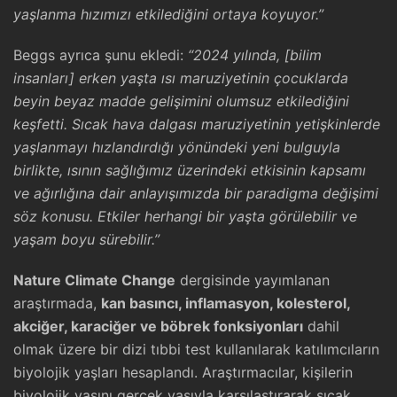
yaşlanma hızımızı etkilediğini ortaya koyuyor.”
Beggs ayrıca şunu ekledi:
“2024 yılında, [bilim
insanları] erken yaşta ısı maruziyetinin çocuklarda
beyin beyaz madde gelişimini olumsuz etkilediğini
keşfetti. Sıcak hava dalgası maruziyetinin yetişkinlerde
yaşlanmayı hızlandırdığı yönündeki yeni bulguyla
birlikte, ısının sağlığımız üzerindeki etkisinin kapsamı
ve ağırlığına dair anlayışımızda bir paradigma değişimi
söz konusu. Etkiler herhangi bir yaşta görülebilir ve
yaşam boyu sürebilir.”
Nature Climate Change
dergisinde yayımlanan
araştırmada,
kan basıncı, inflamasyon, kolesterol,
akciğer, karaciğer ve böbrek fonksiyonları
dahil
olmak üzere bir dizi tıbbi test kullanılarak katılımcıların
biyolojik yaşları hesaplandı. Araştırmacılar, kişilerin
biyolojik yaşını gerçek yaşıyla karşılaştırarak sıcak