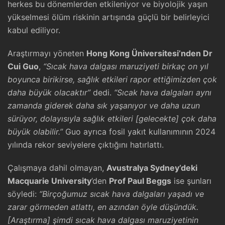
herkes bu dönemlerden etkileniyor ve biyolojik yaşın
yükselmesi ölüm riskinin artışında güçlü bir belirleyici
kabul ediliyor.
Araştırmayı yöneten
Hong Kong Üniversitesi’nden Dr
Cui Guo
,
“Sıcak hava dalgası maruziyeti birkaç on yıl
boyunca birikirse, sağlık etkileri rapor ettiğimizden çok
daha büyük olacaktır”
dedi.
“Sıcak hava dalgaları aynı
zamanda giderek daha sık yaşanıyor ve daha uzun
sürüyor, dolayısıyla sağlık etkileri [gelecekte] çok daha
büyük olabilir.”
Guo ayrıca fosil yakıt kullanımının 2024
yılında rekor seviyelere çıktığını hatırlattı.
Çalışmaya dahil olmayan,
Avustralya Sydney’deki
Macquarie University
’den
Prof Paul Beggs
ise şunları
söyledi:
“Birçoğumuz sıcak hava dalgaları yaşadı ve
zarar görmeden atlattı, en azından öyle düşündük.
[Araştırma] şimdi sıcak hava dalgası maruziyetinin