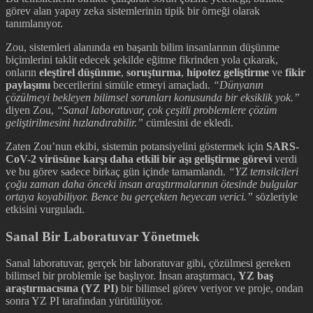
görev alan yapay zeka sistemlerinin tipik bir örneği olarak
tanımlanıyor.
Zou, sistemleri alanında en başarılı bilim insanlarının düşünme
biçimlerini taklit edecek şekilde eğitme fikrinden yola çıkarak,
onların
eleştirel düşünme
,
soruşturma
,
hipotez geliştirme
ve
fikir
paylaşımı
becerilerini simüle etmeyi amaçladı.
“Dünyanın
çözülmeyi bekleyen bilimsel sorunları konusunda bir eksiklik yok.”
diyen Zou,
“Sanal laboratuvar, çok çeşitli problemlere çözüm
geliştirilmesini hızlandırabilir.”
cümlesini de ekledi.
Zaten Zou’nun ekibi, sistemin potansiyelini göstermek için
SARS-
CoV-2 virüsüne karşı daha etkili bir aşı geliştirme görevi
verdi
ve bu görev sadece birkaç gün içinde tamamlandı.
“YZ temsilcileri
çoğu zaman daha önceki insan araştırmalarının ötesinde bulgular
ortaya koyabiliyor. Bence bu gerçekten heyecan verici.”
sözleriyle
etkisini vurguladı.
Sanal Bir Laboratuvar Yönetmek
Sanal laboratuvar, gerçek bir laboratuvar gibi, çözülmesi gereken
bilimsel bir problemle işe başlıyor. İnsan araştırmacı,
YZ baş
araştırmacısına (YZ PI)
bir bilimsel görev veriyor ve proje, ondan
sonra YZ PI tarafından yürütülüyor.