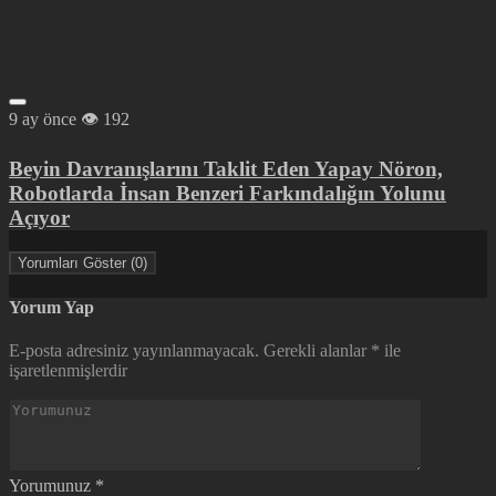
9 ay önce
192
Beyin Davranışlarını Taklit Eden Yapay Nöron,
Robotlarda İnsan Benzeri Farkındalığın Yolunu
Açıyor
Yorumları Göster (0)
Yorum Yap
E-posta adresiniz yayınlanmayacak.
Gerekli alanlar
*
ile
işaretlenmişlerdir
Yorumunuz
*