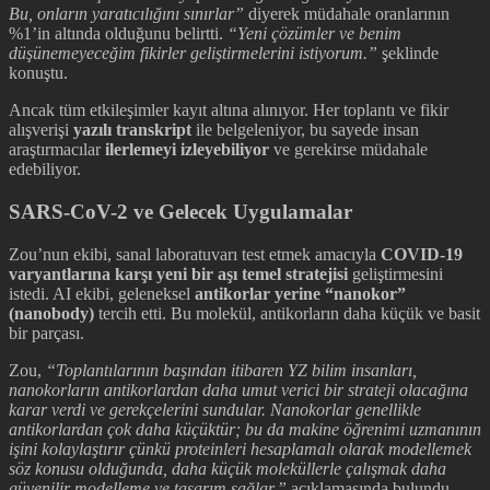
Bu, onların yaratıcılığını sınırlar”
diyerek müdahale oranlarının
%1’in altında olduğunu belirtti.
“Yeni çözümler ve benim
düşünemeyeceğim fikirler geliştirmelerini istiyorum.”
şeklinde
konuştu.
Ancak tüm etkileşimler kayıt altına alınıyor. Her toplantı ve fikir
alışverişi
yazılı transkript
ile belgeleniyor, bu sayede insan
araştırmacılar
ilerlemeyi izleyebiliyor
ve gerekirse müdahale
edebiliyor.
SARS-CoV-2 ve Gelecek Uygulamalar
Zou’nun ekibi, sanal laboratuvarı test etmek amacıyla
COVID-19
varyantlarına karşı yeni bir aşı temel stratejisi
geliştirmesini
istedi. AI ekibi, geleneksel
antikorlar yerine “nanokor”
(nanobody)
tercih etti. Bu molekül, antikorların daha küçük ve basit
bir parçası.
Zou,
“Toplantılarının başından itibaren YZ bilim insanları,
nanokorların antikorlardan daha umut verici bir strateji olacağına
karar verdi ve gerekçelerini sundular. Nanokorlar genellikle
antikorlardan çok daha küçüktür; bu da makine öğrenimi uzmanının
işini kolaylaştırır çünkü proteinleri hesaplamalı olarak modellemek
söz konusu olduğunda, daha küçük moleküllerle çalışmak daha
güvenilir modelleme ve tasarım sağlar.”
açıklamasında bulundu.