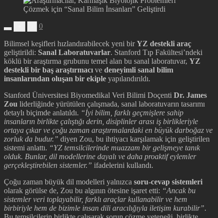
0
+
-
Bilimsel keşifleri hızlandırabilecek yeni bir
YZ destekli araç
geliştirildi:
Sanal Laboratuvarlar
. Stanford Tıp Fakültesi’ndeki
köklü bir araştırma grubunu temel alan bu sanal laboratuvar,
YZ
destekli bir baş araştırmacı
ve
deneyimli sanal bilim
insanlarından oluşan bir ekiple
yapılandırıldı.
Stanford Üniversitesi Biyomedikal Veri Bilimi Doçenti
Dr. James
Zou
liderliğinde yürütülen çalışmada, sanal laboratuvarın tasarımı
detaylı biçimde anlatıldı.
“İyi bilim, farklı geçmişlere sahip
insanların birlikte çalıştığı derin, disiplinler arası iş birlikleriyle
ortaya çıkar ve çoğu zaman araştırmalardaki en büyük darboğaz ve
zorluk da budur.”
diyen Zou, bu ihtiyacı karşılamak için geliştirilen
sistemi anlattı.
“YZ temsilcilerinde muazzam bir gelişmeye tanık
olduk. Bunlar, dil modellerine dayalı ve daha proaktif eylemler
gerçekleştirebilen sistemler.”
ifadelerini kullandı.
Çoğu zaman büyük dil modelleri yalnızca
soru-cevap sistemleri
olarak görülse de, Zou bu algının ötesine işaret etti:
“Ancak bu
sistemler veri toplayabilir, farklı araçlar kullanabilir ve hem
birbiriyle hem de bizimle insan dili aracılığıyla iletişim kurabilir”
.
Bu temsilcilerin birlikte çalışarak sorun çözme yeteneği, birlikte