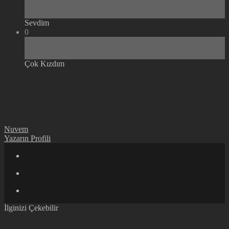
Sevdim
0
Çok Kızdım
Nuvem
Yazarın Profili
İlginizi Çekebilir