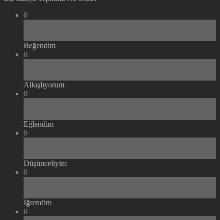
0
Beğendim
0
Alkışlıyorum
0
Eğlendim
0
Düşünceliyim
0
İğrendim
0