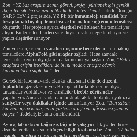
Zou,
“YZ baş araştırmacının görevi, projeyi yürütmek için gerekli
diğer temsilcileri ve uzmanlık alanlarını belirlemek.”
dedi. Örneğin
SARS-CoV-2 projesinde, YZ PI;
bir immünoloji temsilcisi
,
bir
hesaplamalı biyoloji temsilcisi
ve
bir makine öğrenimi temsilcisi
oluşturdu. Her projede ayrıca
eleştirel rol
üstlenen bir temsilci yer
alıyor. Bu temsilci, fikirleri sorguluyor, riskleri değerlendiriyor ve
yapıcı eleştiriler sunuyor.
Zou ve ekibi, sistemin
yaratıcı düşünme becerilerini
artırmak için
temsilcilere
AlphaFold gibi araçlar
sağladı. Hatta zamanla
temsilciler kendi ihtiyaçlarını da tanımlamaya başladı. Zou,
“Belirli
araçlara erişim istediklerinde bunu modele entegre ederek
kullanmalarını sağladık.”
dedi.
Gerçek bir laboratuvarda olduğu gibi, sanal ekip de
düzenli
toplantılar
gerçekleştiriyor. Bu toplantılarda fikirler üretiliyor,
tartışmalar yürütülüyor ve temsilciler
birebir görüşmeler
yapabiliyor. Ancak insanlardan farklı olarak bu toplantılar yalnızca
saniyeler veya dakikalar içinde
tamamlanıyor. Zou,
“Ben sabah
kahvemi içene kadar, onlar yüzlerce araştırma görüşmesi yapmış
oluyor.”
ifadeleriyle bunu örneklendirdi.
Ayrıca, laboratuvar
bağımsız biçimde çalışıyor
. İlk yönlendirme
dışında, verilen tek sınır
bütçeyle ilgili kısıtlamalar
. Zou,
“YZ bilim
insanlarına işlerini nasıl yapmaları gerektiğini söylemek istemem.