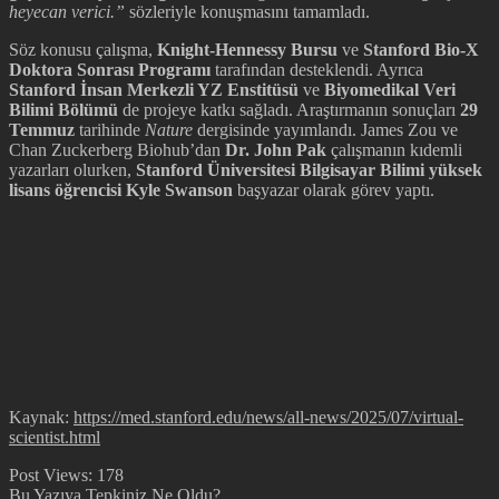
heyecan verici.”
sözleriyle konuşmasını tamamladı.
Söz konusu çalışma,
Knight-Hennessy Bursu
ve
Stanford Bio-X
Doktora Sonrası Programı
tarafından desteklendi. Ayrıca
Stanford İnsan Merkezli YZ Enstitüsü
ve
Biyomedikal Veri
Bilimi Bölümü
de projeye katkı sağladı. Araştırmanın sonuçları
29
Temmuz
tarihinde
Nature
dergisinde yayımlandı. James Zou ve
Chan Zuckerberg Biohub’dan
Dr. John Pak
çalışmanın kıdemli
yazarları olurken,
Stanford Üniversitesi Bilgisayar Bilimi yüksek
lisans öğrencisi Kyle Swanson
başyazar olarak görev yaptı.
Kaynak:
https://med.stanford.edu/news/all-news/2025/07/virtual-
scientist.html
Post Views:
178
Bu Yazıya Tepkiniz Ne Oldu?