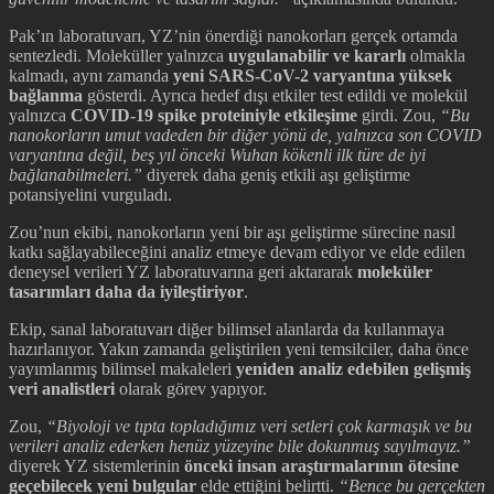
Pak’ın laboratuvarı, YZ’nin önerdiği nanokorları gerçek ortamda
sentezledi. Moleküller yalnızca
uygulanabilir ve kararlı
olmakla
kalmadı, aynı zamanda
yeni SARS-CoV-2 varyantına yüksek
bağlanma
gösterdi. Ayrıca hedef dışı etkiler test edildi ve molekül
yalnızca
COVID-19 spike proteiniyle etkileşime
girdi. Zou,
“Bu
nanokorların umut vadeden bir diğer yönü de, yalnızca son COVID
varyantına değil, beş yıl önceki Wuhan kökenli ilk türe de iyi
bağlanabilmeleri.”
diyerek daha geniş etkili aşı geliştirme
potansiyelini vurguladı.
Zou’nun ekibi, nanokorların yeni bir aşı geliştirme sürecine nasıl
katkı sağlayabileceğini analiz etmeye devam ediyor ve elde edilen
deneysel verileri YZ laboratuvarına geri aktararak
moleküler
tasarımları daha da iyileştiriyor
.
Ekip, sanal laboratuvarı diğer bilimsel alanlarda da kullanmaya
hazırlanıyor. Yakın zamanda geliştirilen yeni temsilciler, daha önce
yayımlanmış bilimsel makaleleri
yeniden analiz edebilen gelişmiş
veri analistleri
olarak görev yapıyor.
Zou,
“Biyoloji ve tıpta topladığımız veri setleri çok karmaşık ve bu
verileri analiz ederken henüz yüzeyine bile dokunmuş sayılmayız.”
diyerek YZ sistemlerinin
önceki insan araştırmalarının ötesine
geçebilecek yeni bulgular
elde ettiğini belirtti.
“Bence bu gerçekten