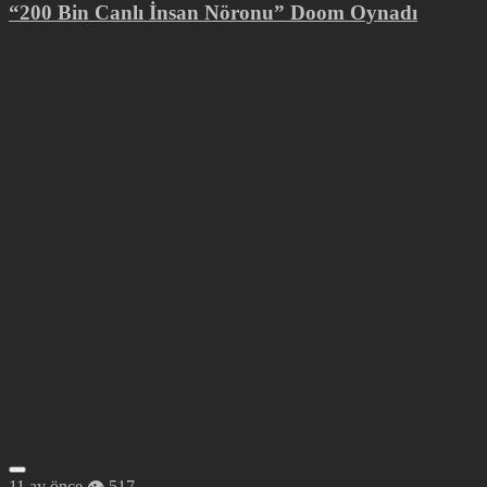
“200 Bin Canlı İnsan Nöronu” Doom Oynadı
11 ay önce
517