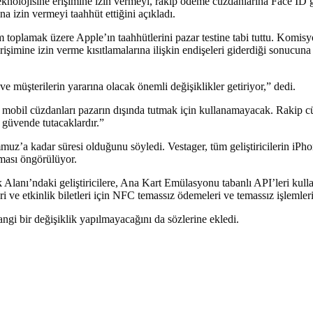
knolojisine erişimine izin vermeyi, rakip ödeme cüzdanlarına Face ID gi
na izin vermeyi taahhüt ettiğini açıkladı.
m toplamak üzere Apple’ın taahhütlerini pazar testine tabi tuttu. Komisy
işimine izin verme kısıtlamalarına ilişkin endişeleri giderdiği sonucuna 
ve müşterilerin yararına olacak önemli değişiklikler getiriyor,” dedi.
bil cüzdanları pazarın dışında tutmak için kullanamayacak. Rakip cüzdan
güvende tutacaklardır.”
mmuz’a kadar süresi olduğunu söyledi. Vestager, tüm geliştiricilerin iPho
lması öngörülüyor.
lanı’ndaki geliştiricilere, Ana Kart Emülasyonu tabanlı API’leri kullan
lleri ve etkinlik biletleri için NFC temassız ödemeleri ve temassız işlemle
gi bir değişiklik yapılmayacağını da sözlerine ekledi.