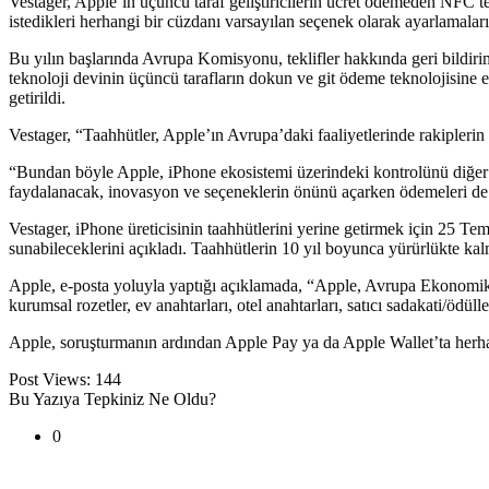
Vestager, Apple’ın üçüncü taraf geliştiricilerin ücret ödemeden NFC te
istedikleri herhangi bir cüzdanı varsayılan seçenek olarak ayarlamaları
Bu yılın başlarında Avrupa Komisyonu, teklifler hakkında geri bildiri
teknoloji devinin üçüncü tarafların dokun ve git ödeme teknolojisine er
getirildi.
Vestager, “Taahhütler, Apple’ın Avrupa’daki faaliyetlerinde rakiplerin 
“Bundan böyle Apple, iPhone ekosistemi üzerindeki kontrolünü diğer mo
faydalanacak, inovasyon ve seçeneklerin önünü açarken ödemeleri de 
Vestager, iPhone üreticisinin taahhütlerini yerine getirmek için 25 Te
sunabileceklerini açıkladı. Taahhütlerin 10 yıl boyunca yürürlükte ka
Apple, e-posta yoluyla yaptığı açıklamada, “Apple, Avrupa Ekonomik A
kurumsal rozetler, ev anahtarları, otel anahtarları, satıcı sadakati/ödü
Apple, soruşturmanın ardından Apple Pay ya da Apple Wallet’ta herhan
Post Views:
144
Bu Yazıya Tepkiniz Ne Oldu?
0