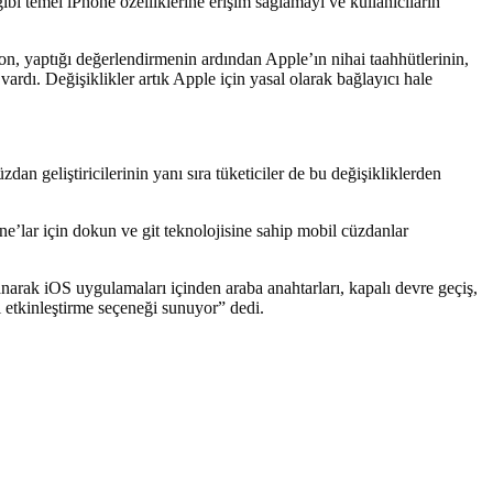
bi temel iPhone özelliklerine erişim sağlamayı ve kullanıcıların
on, yaptığı değerlendirmenin ardından Apple’ın nihai taahhütlerinin,
vardı. Değişiklikler artık Apple için yasal olarak bağlayıcı hale
 geliştiricilerinin yanı sıra tüketiciler de bu değişikliklerden
ne’lar için dokun ve git teknolojisine sahip mobil cüzdanlar
arak iOS uygulamaları içinden araba anahtarları, kapalı devre geçiş,
ri etkinleştirme seçeneği sunuyor” dedi.