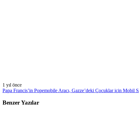
1 yıl önce
Papa Francis’in Popemobile Aracı, Gazze’deki Çocuklar için Mobil S
Benzer Yazılar