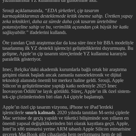
yazılımlarında YZ kullanımını da gündemine aldı.
Srouji açıklamasında,
“EDA şirketleri, çip tasarım
karmaşıklıklarımızı desteklemede kritik öneme sahip. Üretken yapay
zeka teknikleri, daha az sürede daha çok tasarım üretebilme
potansiyeline sahip ve bu, verimlilik açısından çok büyük bir katkı
sağlayabilir.”
ifadelerini kullandı.
Öte yandan Çinli araştırmacılar da kısa süre önce bir BBA modeliyle
tasarlanmış ilk YZ destekli işlemciyi geliştirdiklerini duyurmuştu. Bu
gelişme, Apple’ın çip tasarım süreçlerinde YZ kullanma kararıyla
paralellik gösteriyor.
Imec, Belçika’daki akademik kurumlarla bağlı ortak bir araştırma
girişimi olarak başladı ancak zamanla nanoelektronik ve dijital
teknoloji alanında önemli bir merkez haline geldi. Srouji, Apple
Silicon’ın geliştirilmesine yaptığı katkı nedeniyle 2025 Imec
İnovasyon Ödülü’ne layık görüldü. Süreç, Apple’ın ilk özel sistem-
tek-çip çözümlerinden biri olan A4 çipiyle başlamıştı.
Apple’ın özel çip tasarım vizyonu, iPhone ve iPad’lerdeki
işlemcilerle
sınırlı kalmadı
. 2020 yılında tanıtılan M-serisi çiplerle
Mac serisine de geçiş yapıldı ve tüketici bilişiminde son yılların en
önemli yapısal değişikliklerinden biri olarak kayıtlara geçti. Apple,
Intel’in x86 mimarisi yerine ARM tabanlı Apple Silicon mimarisine
geçerek MacBook gibi cihazlarda hem performansı hem de pil