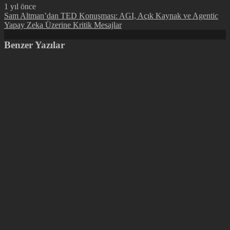
1 yıl önce
Sam Altman’dan TED Konuşması: AGI, Açık Kaynak ve Agentic
Yapay Zeka Üzerine Kritik Mesajlar
Benzer Yazılar