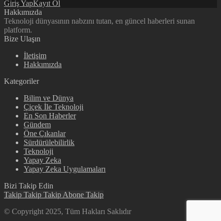
Giriş Yap
Kayıt Ol
Hakkımızda
Teknoloji dünyasının nabzını tutan, en güncel haberleri sunan
platform.
Bize Ulaşın
İletişim
Hakkımızda
Kategoriler
Bilim ve Dünya
Çiçek İle Teknoloji
En Son Haberler
Gündem
Öne Çıkanlar
Sürdürülebilirlik
Teknoloji
Yapay Zeka
Yapay Zeka Uygulamaları
Bizi Takip Edin
Takip
Takip
Takip
Abone
Takip
© Copyright 2025, Tüm Hakları Saklıdır