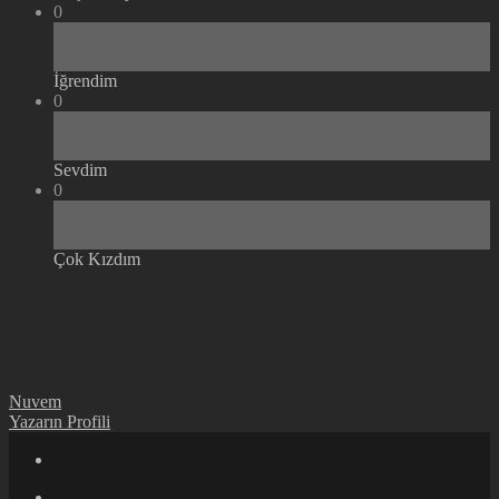
0
İğrendim
0
Sevdim
0
Çok Kızdım
Nuvem
Yazarın Profili