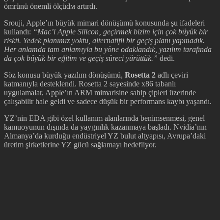
ömrünü önemli ölçüdм artırdı.
Srouji, Apple’ın büyük mimari dönüşümü konusunda şu ifadeleri
kullandı:
“Mac’i Apple Silicon‚ geçirmek bizim için çok büyük bir
riskti. Yedek planımız yoktu, alternatifli bir geçiş planı yapmadık.
Her anlamda tam anlamıyla bu yöne odaklandık, yazılım tarafında
da çok büyük bir eğitim ve geçiş süreci yürüttük.”
dedi.
Söz konusu büyük yazılım dönüşümü,
Rosetta 2
adlı çeviri
katmanıyla desteklendi. Rosetta 2 sayesinde x86 tabanlı
uygulamalar, Apple’ın ARM mimarisine sahip çipleri üzerinde
çalışabilir hale geldi ve sadece düşük bir performans kaybı yaşandı.
YZ’nin EDA gibi özel kullanım alanlarında benimsenmesi, genel
kamuoyunun dışında da yaygınlık kazanmaya başladı. Nvidia’nın
Almanya’da kurduğu endüstriyel YZ bulut altyapısı, Avrupa’daki
üretim şirketlerine YZ gücü sağlamayı hedefliyor.