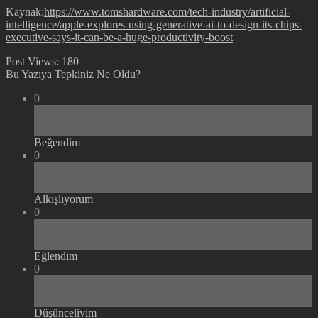
Kaynak:
https://www.tomshardware.com/tech-industry/artificial-
intelligence/apple-explores-using-generative-ai-to-design-its-chips-
executive-says-it-can-be-a-huge-productivity-boost
Post Views:
180
Bu Yazıya Tepkiniz Ne Oldu?
0
Beğendim
0
Alkışlıyorum
0
Eğlendim
0
Düşünceliyim