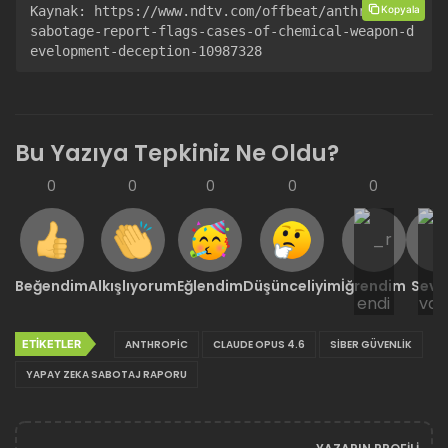
Kopyala
Kaynak: 
https://www.ndtv.com/offbeat/anthropics-
sabotage-report-flags-cases-of-chemical-weapon-d
evelopment-deception-10987328
Bu Yazıya Tepkiniz Ne Oldu?
0
0
0
0
0
0
Beğendim
Alkışlıyorum
Eğlendim
Düşünceliyim
İğrendim
Sevd
ETIKETLER
ANTHROPIC
CLAUDE OPUS 4.6
SIBER GÜVENLIK
YAPAY ZEKA SABOTAJ RAPORU