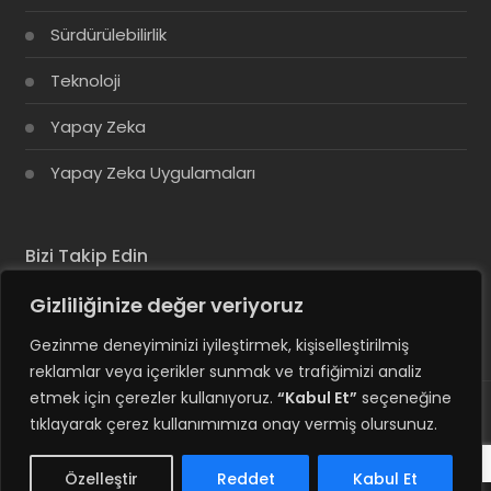
Sürdürülebilirlik
Teknoloji
Yapay Zeka
Yapay Zeka Uygulamaları
Bizi Takip Edin
Gizliliğinize değer veriyoruz
Gezinme deneyiminizi iyileştirmek, kişiselleştirilmiş
reklamlar veya içerikler sunmak ve trafiğimizi analiz
etmek için çerezler kullanıyoruz.
“Kabul Et”
seçeneğine
tıklayarak çerez kullanımımıza onay vermiş olursunuz.
© Copyright 2025, Tüm Hakları Saklıdır
Hesabım
Özelleştir
Reddet
Kabul Et