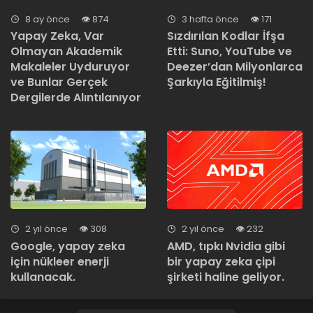
8 ay önce
874
3 hafta önce
171
Yapay Zeka, Var
Sızdırılan Kodlar İfşa
Olmayan Akademik
Etti: Suno, YouTube ve
Makaleler Uyduruyor
Deezer’dan Milyonlarca
ve Bunlar Gerçek
Şarkıyla Eğitilmiş!
Dergilerde Alıntılanıyor
2 yıl önce
308
2 yıl önce
232
Google, yapay zeka
AMD, tıpkı Nvidia gibi
için nükleer enerji
bir yapay zeka çipi
kullanacak.
şirketi haline geliyor.