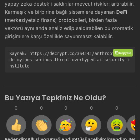
yapay zeka destekli saldırılar mevcut riskleri artırabilir.
Karmaşık ve birbirine bağlı sistemlere dayanan
DeFi
(merkeziyetsiz finans) protokolleri, birden fazla
vektörü aynı anda analiz edip saldırabilen bu otomatik
girişimlere karşı özellikle savunmasız kalabilir.
Kopyala
Kaynak: 
https://decrypt.co/364141/anthropic-clau
de-mythos-serious-threat-overhyped-ai-security-i
nstitute
Bu Yazıya Tepkiniz Ne Oldu?
0
0
0
0
0
0
Beğendim
Alkışlıyorum
Eğlendim
Düşünceliyim
İğrendim
Sevd