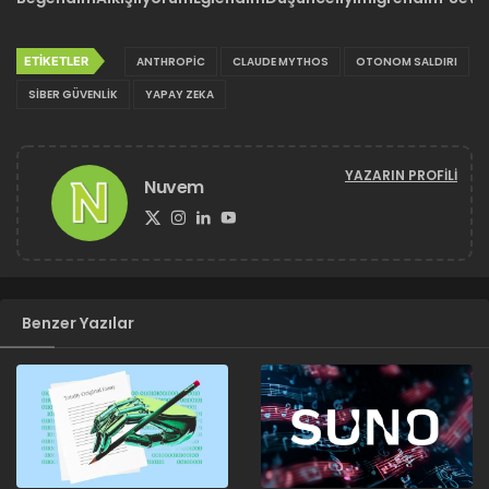
ETIKETLER
ANTHROPIC
CLAUDE MYTHOS
OTONOM SALDIRI
SIBER GÜVENLIK
YAPAY ZEKA
YAZARIN PROFILI
Nuvem
Benzer Yazılar