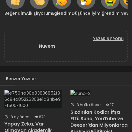
Beğendim
Alkışlıyorum
Eğlendim
Düşünceliyim
İğrendim
Sevd
YAZARIN PROFILI
Nuvem
Benzer Yazılar
3 hafta önce
171
Sızdırılan Kodlar İfşa
8 ay önce
873
Etti: Suno, YouTube ve
Yapay Zeka, Var
Deezer’dan Milyonlarca
Olmayan Akademik
Şarkıyla Eğitilmiş!