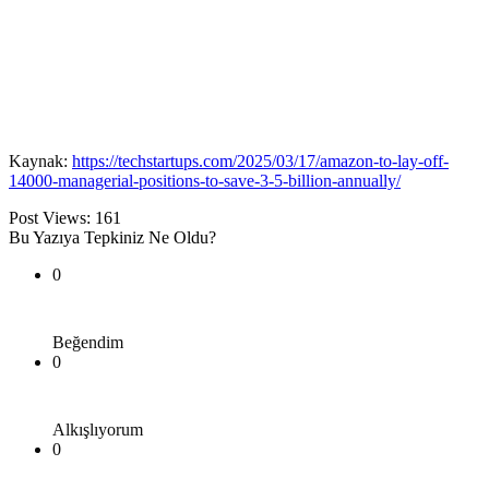
Kaynak:
https://techstartups.com/2025/03/17/amazon-to-lay-off-
14000-managerial-positions-to-save-3-5-billion-annually/
Post Views:
161
Bu Yazıya Tepkiniz Ne Oldu?
0
Beğendim
0
Alkışlıyorum
0