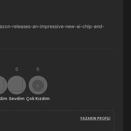
azon-releases-an-impressive-new-ai-chip-and-
0
0
ndim
Sevdim
Çok Kızdım
YAZARIN PROFILI