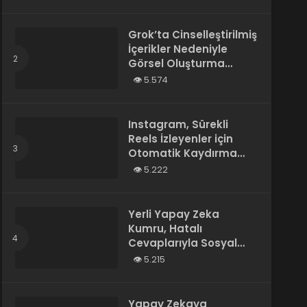
Tarafından Yazılmış”
Olarak Tanımladı
Grok’ta Cinselleştirilmiş
İçerikler Nedeniyle
Görsel Oluşturma
Kısıtlandı
5.574
Instagram, Sürekli
Reels İzleyenler için
Otomatik Kaydırma
Özelliğini Test Ediyor
5.222
Yerli Yapay Zeka
Kumru, Hatalı
Cevaplarıyla Sosyal
Medyada Gündem
5.215
Oldu
Yapay Zekaya