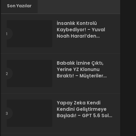
Son Yazılar
İnsanlık Kontrolü
Kaybediyor! – Yuval
Noah Harari’den
Korkutan 50 Yıl
Kehaneti
Babalık İznine Çıktı,
Yerine YZ Klonunu
Bıraktı! – Müşteriler
Farkı Anlamadı
Yapay Zeka Kendi
Kendini Geliştirmeye
Başladı! – GPT 5.6 Sol
Kendi Kodunu Yazdı