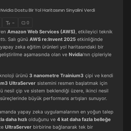
-
0
iren
Amazon Web Services (AWS)
, etkileyici teknik
ttı. Salı günü
AWS re:Invent 2025
etkinliğinde
apay zeka eğitim ürünleri yol haritasındaki bir
 geliştirilme aşamasında olan ve
Nvidia
‘nın çipleriyle
teknoloji ürünü
3 nanometre Trainium3
çipi ve kendi
um3 UltraServer
sistemini resmen başlatmak için
ü nesil çip ve sistem beklendiği üzere, ikinci nesil
süreçlerinde büyük performans artışları sunuyor.
ı zamanda yapay zeka uygulamalarının en yoğun talep
la daha hızlı
olduğunu ve
4 kat daha fazla belleğe
rce
UltraServer
birbirine bağlanarak tek bir