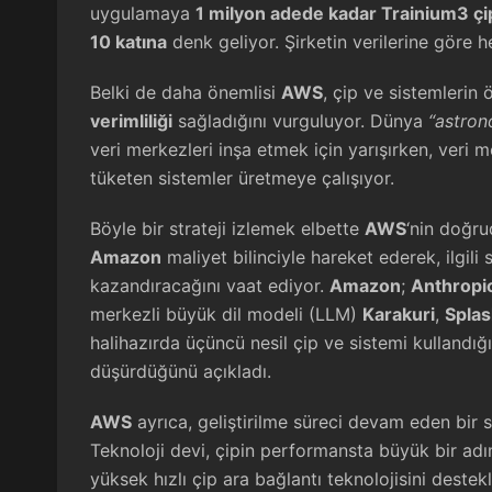
uygulamaya
1 milyon adede kadar Trainium3 çi
10 katına
denk geliyor. Şirketin verilerine göre 
Belki de daha önemlisi
AWS
, çip ve sistemlerin
verimliliği
sağladığını vurguluyor. Dünya
“astron
veri merkezleri inşa etmek için yarışırken, veri 
tüketen sistemler üretmeye çalışıyor.
Böyle bir strateji izlemek elbette
AWS
‘nin doğru
Amazon
maliyet bilinciyle hareket ederek, ilgili
kazandıracağını vaat ediyor.
Amazon
;
Anthropi
merkezli büyük dil modeli (LLM)
Karakuri
,
Spla
halihazırda üçüncü nesil çip ve sistemi kullandığ
düşürdüğünü açıkladı.
AWS
ayrıca, geliştirilme süreci devam eden bir 
Teknoloji devi, çipin performansta büyük bir a
yüksek hızlı çip ara bağlantı teknolojisini destek