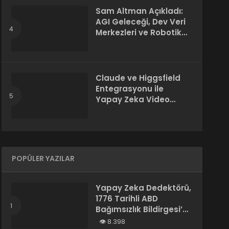
Sam Altman Açıkladı:
AGI Geleceği, Dev Veri
Merkezleri ve Robotik
Devrim! – “Süper Zeka
Herkesin Hakkı”
Claude ve Higgsfield
Entegrasyonu ile
Yapay Zeka Video
Üretimi
POPÜLER YAZILAR
Yapay Zeka Dedektörü,
1776 Tarihli ABD
Bağımsızlık Bildirgesi’ni
“Yapay Zeka
8.398