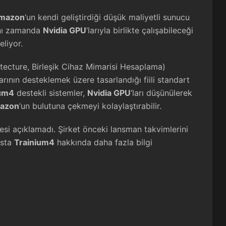
mazon
‘un kendi geliştirdiği düşük maliyetli sunucu
ynı zamanda
Nvidia GPU
‘larıyla birlikte çalışabileceği
eliyor.
ecture, Birleşik Cihaz Mimarisi Hesaplama)
nın desteklemek üzere tasarlandığı fiili standart
ium4
destekli sistemler,
Nvidia GPU
‘ları düşünülerek
azon
‘un bulutuna çekmeyi kolaylaştırabilir.
esi açıklamadı. Şirket önceki lansman takvimlerini
nsta
Trainium4
hakkında daha fazla bilgi