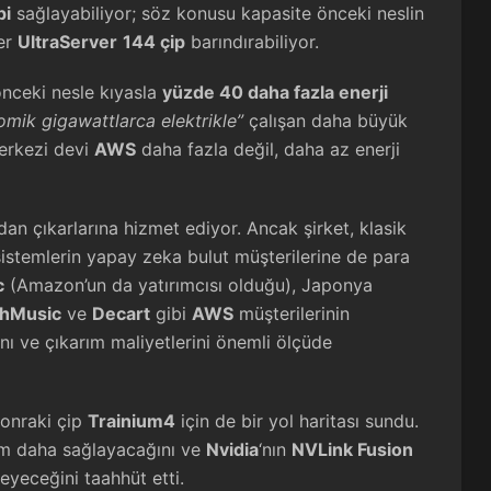
pi
sağlayabiliyor; söz konusu kapasite önceki neslin
her
UltraServer
144 çip
barındırabiliyor.
 önceki nesle kıyasla
yüzde 40 daha fazla enerji
omik gigawattlarca elektrikle”
çalışan daha büyük
merkezi devi
AWS
daha fazla değil, daha az enerji
dan çıkarlarına hizmet ediyor. Ancak şirket, klasik
 sistemlerin yapay zeka bulut müşterilerine de para
c
(Amazon’un da yatırımcısı olduğu), Japonya
shMusic
ve
Decart
gibi
AWS
müşterilerinin
ını ve çıkarım maliyetlerini önemli ölçüde
sonraki çip
Trainium4
için de bir yol haritası sundu.
dım daha sağlayacağını ve
Nvidia
‘nın
NVLink Fusion
leyeceğini taahhüt etti.