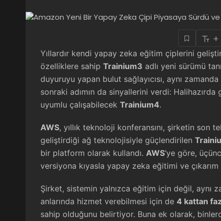
+
Yıllardır kendi yapay zeka eğitim çiplerini gelişt
özelliklere sahip
Trainium3
adlı yeni sürümü tanı
duyuruyu yapan bulut sağlayıcısı, aynı zamanda y
sonraki adımın da sinyallerini verdi: Halihazırda
uyumlu çalışabilecek
Trainium4
.
AWS
, yıllık teknoloji konferansını, şirketin son 
geliştirdiği ağ teknolojisiyle güçlendirilen
Traini
bir platform olarak kullandı.
AWS
‘ye göre, üçünc
versiyona kıyasla yapay zeka eğitimi ve çıkarım 
Şirket, sistemin yalnızca eğitim için değil, ayn
anlarında hizmet verebilmesi için de
4 kattan faz
sahip olduğunu belirtiyor. Buna ek olarak, binle