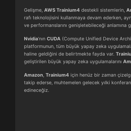
Gelişme,
AWS Trainium4
destekli sistemlerin,
A
rafı teknolojisini kullanmaya devam ederken, a
ve performanslarını genişletebileceği anlamına g
Nvidia
‘nın
CUDA
(Compute Unified Device Archit
platformunun, tüm büyük yapay zeka uygulamaları
haline geldiğini de belirtmekte fayda var.
Train
geliştirilen büyük yapay zeka uygulamalarını
Am
Amazon
,
Trainium4
için henüz bir zaman çizelg
takip ederse, muhtemelen gelecek yılki konfera
edineceğiz.