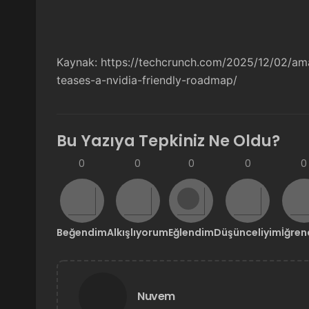
Kaynak:
https://techcrunch.com/2025/12/02/am
teases-a-nvidia-friendly-roadmap/
Bu Yazıya Tepkiniz Ne Oldu?
0
0
0
0
0
Beğendim
Alkışlıyorum
Eğlendim
Düşünceliyim
İğre
Nuvem