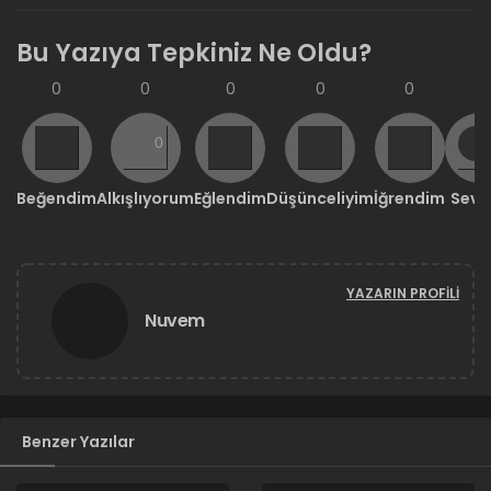
Bu Yazıya Tepkiniz Ne Oldu?
0
0
0
0
0
0
Beğendim
Alkışlıyorum
Eğlendim
Düşünceliyim
İğrendim
Sevd
YAZARIN PROFILI
Nuvem
Benzer Yazılar