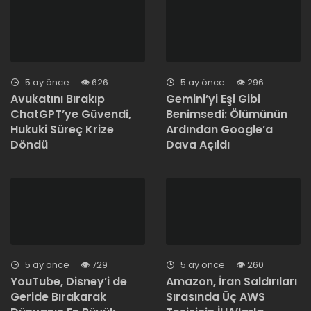
5 ay önce
626
5 ay önce
296
Avukatını Bırakıp
Gemini’yi Eşi Gibi
ChatGPT’ye Güvendi,
Benimsedi: Ölümünün
Hukuki Süreç Krize
Ardından Google’a
Döndü
Dava Açıldı
5 ay önce
729
5 ay önce
260
YouTube, Disney’i de
Amazon, İran Saldırıları
Geride Bırakarak
Sırasında Üç AWS