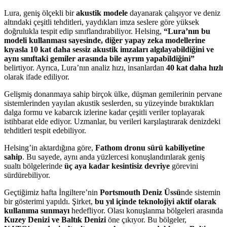
Lura, geniş ölçekli bir
akustik modele
dayanarak çalışıyor ve deniz
altındaki çeşitli tehditleri, yaydıkları imza seslere göre yüksek
doğrulukla tespit edip sınıflandırabiliyor. Helsing,
“Lura’nın bu
modeli kullanması sayesinde, diğer yapay zeka modellerine
kıyasla 10 kat daha sessiz akustik imzaları algılayabildiğini ve
aynı sınıftaki gemiler arasında bile ayrım yapabildiğini”
belirtiyor. Ayrıca, Lura’nın analiz hızı, insanlardan
40 kat daha hızlı
olarak ifade ediliyor.
Gelişmiş donanmaya sahip birçok ülke, düşman gemilerinin pervane
sistemlerinden yayılan akustik seslerden, su yüzeyinde bıraktıkları
dalga formu ve kabarcık izlerine kadar çeşitli veriler toplayarak
istihbarat elde ediyor. Uzmanlar, bu verileri karşılaştırarak denizdeki
tehditleri tespit edebiliyor.
Helsing’in aktardığına göre,
Fathom dronu sürü kabiliyetine
sahip
. Bu sayede, aynı anda yüzlercesi konuşlandırılarak geniş
sualtı bölgelerinde
üç aya kadar kesintisiz devriye
görevini
sürdürebiliyor.
Geçtiğimiz hafta İngiltere’nin
Portsmouth Deniz Üssü
nde sistemin
bir gösterimi yapıldı. Şirket,
bu yıl içinde teknolojiyi aktif olarak
kullanıma sunmayı
hedefliyor. Olası konuşlanma bölgeleri arasında
Kuzey Denizi ve Baltık Denizi
öne çıkıyor. Bu bölgeler,