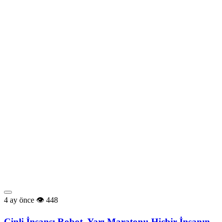
4 ay önce
448
Çinli İnsansı Robot, Yarı Maratonu Hiçbir İnsanın