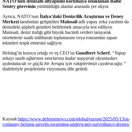
NATO’nun denizaltı altyapısını korumaya odaklanan Baltic
Sentry görevinin
yürütüldüğü alanlar arasında yer alıyor.
Ayrıca, NATO’nun
İtalya’daki Denizcilik Araştırma ve Deney
Merkezi
tarafından geliştirilen
Mainsail
adlı yapay zeka yazılımı da
denizdeki şüpheli gemileri belirlemek amacıyla test ediliyor.
Mainsail, deniz trafiği gibi büyük hacimli verileri tarayarak
otoritelerin sualtı istihbaratı toplamasını veya rotasından sapan
tekneleri tespit etmesini sağlıyor.
Helsing’in kurucu ortağı ve eş CEO’su
Gundbert Scherf
,
“Yapay
zekayı sualtı ağlarının sınırlarına kadar taşıyarak okyanusları
aydınlatacak ve güçlü bir Avrupa için rakiplerimizi caydıracağız.”
ifadeleriyle projelerinin vizyonunu dile getirdi.
Kaynak:
https://www.defensenews.com/global/europe/2025/05/13/ai-
company-helsing-unveils-swarming-underwater-surveillance-drones/