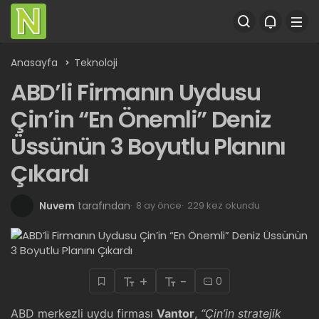
Anasayfa
Teknoloji
ABD’li Firmanın Uydusu
Çin’in “En Önemli” Deniz
Üssünün 3 Boyutlu Planını
Çıkardı
Nuvem
tarafından
8 ay önce
229 kez okundu
+
-
0
ABD merkezli uydu firması
Vantor
,
“Çin’in stratejik