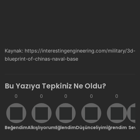
Kaynak:
https://interestingengineering.com/military/3d-
blueprint-of-chinas-naval-base
Bu Yazıya Tepkiniz Ne Oldu?
0
0
0
0
0
0
Beğendim
Alkışlıyorum
Eğlendim
Düşünceliyim
İğrendim
Sevd