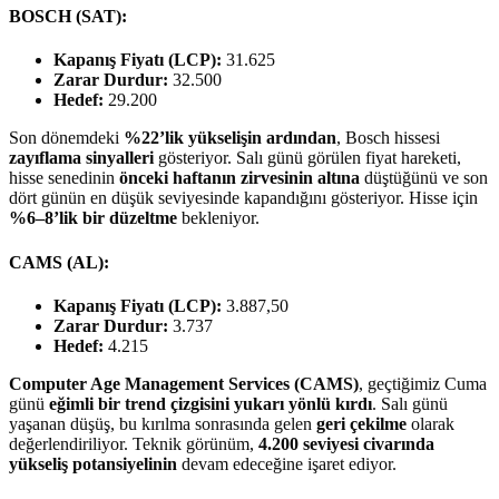
BOSCH (SAT):
Kapanış Fiyatı (LCP):
31.625
Zarar Durdur:
32.500
Hedef:
29.200
Son dönemdeki
%22’lik yükselişin ardından
, Bosch hissesi
zayıflama sinyalleri
gösteriyor. Salı günü görülen fiyat hareketi,
hisse senedinin
önceki haftanın zirvesinin altına
düştüğünü ve son
dört günün en düşük seviyesinde kapandığını gösteriyor. Hisse için
%6–8’lik bir düzeltme
bekleniyor.
CAMS (AL):
Kapanış Fiyatı (LCP):
3.887,50
Zarar Durdur:
3.737
Hedef:
4.215
Computer Age Management Services (CAMS)
, geçtiğimiz Cuma
günü
eğimli bir trend çizgisini yukarı yönlü kırdı
. Salı günü
yaşanan düşüş, bu kırılma sonrasında gelen
geri çekilme
olarak
değerlendiriliyor. Teknik görünüm,
4.200 seviyesi civarında
yükseliş potansiyelinin
devam edeceğine işaret ediyor.