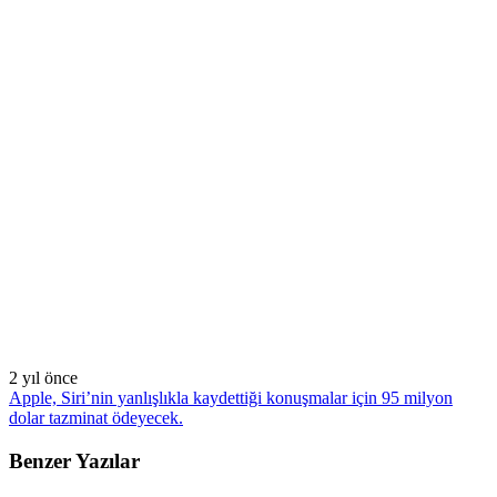
2 yıl önce
Apple, Siri’nin yanlışlıkla kaydettiği konuşmalar için 95 milyon
dolar tazminat ödeyecek.
Benzer Yazılar