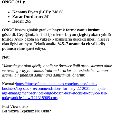
ONGC (AL):
Kapanış Fiyatı (LCP):
248,68
Zarar Durdurur:
241
Hedef:
265
ONGC hissesi günlük grafikte
bayrak formasyonu kırılımı
gösterdi. Geçtiğimiz haftaki işlemlerde
boyun çizgisi yukarı yönlü
kırıldı
. Aylık bazda en yüksek kapanışların gerçekleşmesi, hisseye
olan ilgiyi artırıyor. Teknik analiz,
%5–7 oranında ek yükseliş
potansiyeline
işaret ediyor.
Not:
Yukarıda yer alan görüş, analiz ve öneriler ilgili aracı kuruma aittir
ve resmi görüş yansıtmaz. Yatırım kararları öncesinde her zaman
lisanslı bir finansal danışmana danışılması önerilir.
Kaynak:
https://timesofindia.indiatimes.com/business/india-
business/top-stock-recommendations-for-may-22-2025-computer-
age-management-services-ongc-bosch-best-stocks-to-buy-or-sell-
today/articleshow/121318909.cms
Post Views:
263
Bu Yazıya Tepkiniz Ne Oldu?