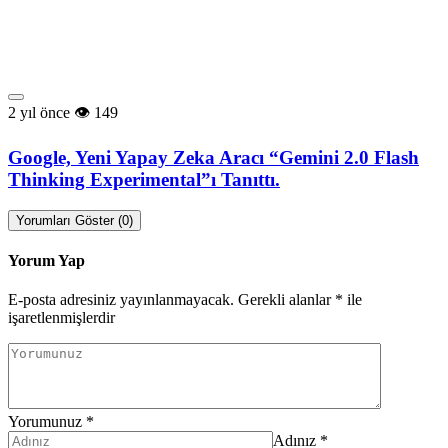
2 yıl önce
149
Google, Yeni Yapay Zeka Aracı “Gemini 2.0 Flash
Thinking Experimental”ı Tanıttı.
Yorumları Göster (0)
Yorum Yap
E-posta adresiniz yayınlanmayacak.
Gerekli alanlar
*
ile
işaretlenmişlerdir
Yorumunuz
*
Adınız
*