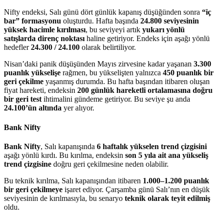
Nifty endeksi, Salı günü dört günlük kapanış düşüğünden sonra
“iç
bar” formasyonu
oluşturdu. Hafta başında
24.800 seviyesinin
yüksek hacimle kırılması
, bu seviyeyi artık
yukarı yönlü
satışlarda direnç noktası
haline getiriyor. Endeks için aşağı yönlü
hedefler
24.300 / 24.100
olarak belirtiliyor.
Nisan’daki panik düşüşünden Mayıs zirvesine kadar yaşanan
3.300
puanlık yükselişe
rağmen, bu yükselişten yalnızca
450 puanlık bir
geri çekilme
yaşanmış durumda. Bu hafta başından itibaren oluşan
fiyat hareketi, endeksin
200 günlük hareketli ortalamasına doğru
bir geri test
ihtimalini gündeme getiriyor. Bu seviye şu anda
24.100’ün altında
yer alıyor.
Bank Nifty
Bank Nifty
, Salı kapanışında
6 haftalık yükselen trend çizgisini
aşağı yönlü kırdı. Bu kırılma, endeksin
son 5 yıla ait ana yükseliş
trend çizgisine
doğru geri çekilmesine neden olabilir.
Bu teknik kırılma, Salı kapanışından itibaren
1.000–1.200 puanlık
bir geri çekilmeye
işaret ediyor. Çarşamba günü Salı’nın en düşük
seviyesinin de kırılmasıyla, bu senaryo
teknik olarak teyit edilmiş
oldu.