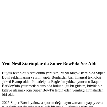
Yeni Nesil Startuplar da Super Bowl’da Yer Aldı
Büyük teknoloji şirketlerinin yanı sıra, bu yıl birçok startup da Super
Bowl reklamlarına yatırım yaptı. Bunlardan biri, finansal teknoloji
şirketi
Ramp
oldu. Philadelphia Eagles’ın yıldız oyuncusu Saquon
Barkley’nin yatırımcıları arasında bulunduğu bu girişim, büyük bir
kitleye ulaşmak için Super Bowl’u tercih eden yenilikçi firmalardan
biri oldu.
2025 Super Bowl, yalnızca sporun değil, aynı zamanda yapay zeka
teknolojisinin de sahneye çıktığı bir etkinlik olarak hafızalara