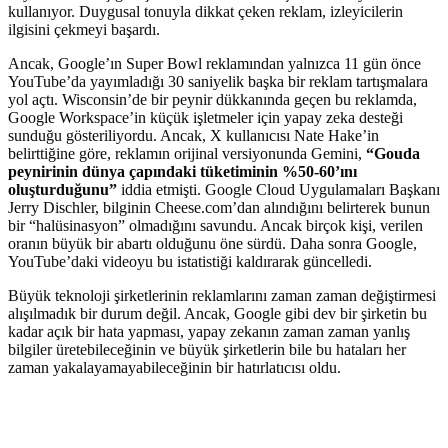
kullanıyor. Duygusal tonuyla dikkat çeken reklam, izleyicilerin
ilgisini çekmeyi başardı.
Ancak, Google’ın Super Bowl reklamından yalnızca 11 gün önce
YouTube’da yayımladığı 30 saniyelik başka bir reklam tartışmalara
yol açtı. Wisconsin’de bir peynir dükkanında geçen bu reklamda,
Google Workspace’in küçük işletmeler için yapay zeka desteği
sunduğu gösteriliyordu. Ancak, X kullanıcısı Nate Hake’in
belirttiğine göre, reklamın orijinal versiyonunda Gemini,
“Gouda
peynirinin dünya çapındaki tüketiminin %50-60’ını
oluşturduğunu”
iddia etmişti. Google Cloud Uygulamaları Başkanı
Jerry Dischler, bilginin Cheese.com’dan alındığını belirterek bunun
bir “halüsinasyon” olmadığını savundu. Ancak birçok kişi, verilen
oranın büyük bir abartı olduğunu öne sürdü. Daha sonra Google,
YouTube’daki videoyu bu istatistiği kaldırarak güncelledi.
Büyük teknoloji şirketlerinin reklamlarını zaman zaman değiştirmesi
alışılmadık bir durum değil. Ancak, Google gibi dev bir şirketin bu
kadar açık bir hata yapması, yapay zekanın zaman zaman yanlış
bilgiler üretebileceğinin ve büyük şirketlerin bile bu hataları her
zaman yakalayamayabileceğinin bir hatırlatıcısı oldu.