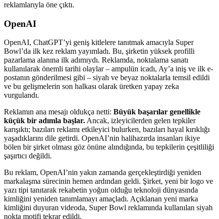
reklamlarıyla öne çıktı.
OpenAI
OpenAI, ChatGPT’yi geniş kitlelere tanıtmak amacıyla Super
Bowl’da ilk kez reklam yayımladı. Bu, şirketin yüksek profilli
pazarlama alanına ilk adımıydı. Reklamda, noktalama sanatı
kullanılarak önemli tarihi olaylar – ampulün icadı, Ay’a iniş ve ilk e-
postanın gönderilmesi gibi – siyah ve beyaz noktalarla temsil edildi
ve bu gelişmelerin son halkası olarak üretken yapay zeka
vurgulandı.
Reklamın ana mesajı oldukça netti:
Büyük başarılar genellikle
küçük bir adımla başlar.
Ancak, izleyicilerden gelen tepkiler
karışıktı; bazıları reklamı etkileyici bulurken, bazıları hayal kırıklığı
yaşadıklarını dile getirdi. OpenAI’nin halihazırda insanları ikiye
bölen bir şirket olması göz önüne alındığında, bu tepkilerin çeşitliliği
şaşırtıcı değildi.
Bu reklam, OpenAI’nin yakın zamanda gerçekleştirdiği yeniden
markalaşma sürecinin hemen ardından geldi. Şirket, yeni bir logo ve
yazı tipi tanıtarak rekabetin yoğun olduğu teknoloji dünyasında
kimliğini yeniden tanımlamayı amaçladı. Açıklanan yeni marka
kimliğini duyuran videoda, Super Bowl reklamında kullanılan siyah
nokta motifi tekrar edildi.