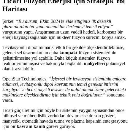
Ticari Füzyon Enerjisi için Stratejik Yol
Haritası
Şirket,
“Bu durum, Ekim 2024’te elde ettiğimiz ilk destekli
plazmalardan bu yana önemli bir ilerlemeyi temsil ediyor.”
vurgusunu yaptı. Araştırmanın uzun vadeli hedefi, karbonsuz bir
enerji kaynağı sağlamak için nükleer füzyon sürecini kopyalamak.
Levitasyonlu dipol mimarisi etkili bir şekilde ölçeklendirilebilirse,
geleneksel tasarımlardan daha
kompakt
füzyon sistemlerinin
geliştirilmesine yol açabilir. Daha küçük sistemler, füzyon
reaktörlerinin inşası ve bakımıyla bağlantılı
maliyetleri
potansiyel
olarak azaltabilir.
OpenStar Technologies,
“İşlevsel bir levitasyon sisteminin entegre
edilmesi, levitasyonlu dipol kavramının temel gereksinimlerini
karşılıyor ve ticari ölçekli tesisler de dahil olmak üzere gelecekteki
makinelere ölçeklendirme için teknik yolu doğruluyor.”
sonucuna
vardı.
Ticari güç üretimi için böyle bir sistemin yaygınlaşmasından önce
bilimsel ve mühendislik zorlukları devam etse de son gösteri,
manyetik, otomatik havada tutma ve plazma hapsinin entegrasyonu
için bir
kavram kanıtı
görevi görüyor.