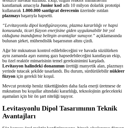
sessizce havada süzüldü. Ekip, özgün reaktör mimarilerini
kanıtlamak amacıyla
Junior kod
adlı 10 milyon dolarlık prototipi
kullanarak
1.000.000 santigrat derecenin
üzerinde ısıtılan
plazmayı
başarıyla hapsetti.
“Levitasyonlu dipol konfigürasyonu, plazma kararlılığı ve hapsi
konusunda, ticari füzyon enerjisine giden uygulanabilir bir yol
olduğuna inandığımız belirgin avantajlar sunuyor.”
açıklamasında
bulunan şirket, mühendislik başarısının altını çizdi.
Ağır bir mıknatısın kontrol edilebileceğini ve havada süzülürken
aynı zamanda aşırı ısınmış gazı hapsedebileceğini kanıtlayan ekip,
bu özel reaktör mimarisinin temel gereksinimini karşıladı.
Levitasyon halindeki donanımın
ürettiği manyetik alan, plazmayı
yerinde tutacak şekilde tasarlandı. Bu durum, sürdürülebilir
nükleer
füzyon
için gerekli bir koşul.
Mevcut prototip henüz tükettiğinden daha fazla enerji üretmese de
mıknatısın bu koşullar altındaki kararlılığı, teknolojinin gelecekteki
aşamaları için bir ön şart niteliği taşıyor.
Levitasyonlu Dipol Tasarımının Teknik
Avantajları