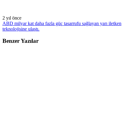
2 yıl önce
ABD milyar kat daha fazla güç tasarrufu sağlayan yarı iletken
teknolojisine ulaştı.
Benzer Yazılar