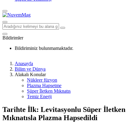
Bildirimler
Bildiriminiz bulunmamaktadır.
Anasayfa
Bilim ve Dünya
Alakalı Konular
Nükleer füzyon
Plazma Hapsetme
Süper İletken Mıknatıs
Temiz Enerji
Tarihte İlk: Levitasyonlu Süper İletken
Mıknatısla Plazma Hapsedildi