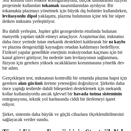
Söz konusu özel reaktör konfigürasyonu, birçok uluslararası füzyon
projesinde kullanılan
tokamak
tasarımlarından ayrılıyor. Bir
tokamakta plazmayı yönetmek için büyük dış bobinler kullanılırken,
levitasyonlu dipol
yaklaşımı, plazma bulutunun içine tek bir süper
iletken mıknatıs yerleştiriyor.
Bu dahili yerleşim, Jupiter gibi gezegenlerin etrafında bulunan
manyetik yapıları taklit etmeyi amaçlıyor. Araştırmacılar, mıknatısı
daha önce yerinde tutan mekanik destekleri kaldırarak bir
ısı kaybı
ve plazma dengesizliği kaynağını ortadan kaldırmayı hedefliyor.
Fiziksel yapılar genellikle enerjinin reaksiyondan kaçması için bir
kanal görevi görüyor; bu nedenle tam levitasyonun sağlanması,
füzyon için gereken yüksek sıcaklıkların korunmasına yönelik dev
bir adım.
Gerçekleşen test, mıknatısın kontrollü bir ortamda plazma hapsi için
gereken
alan gücünü
üretme yeteneğini doğruluyor. Şirketin daha
önce yaptığı testlerde dahili bileşenleri desteklemek için mekanik
kollar kullanılıyordu ancak işlevsel bir
havada tutma sisteminin
entegrasyonu, teknik yol haritasında ciddi bir ilerlemeyi işaret
ediyor.
Şirket, sistemin daha büyük ve güçlü cihazlara ölçeklendirilmesini
sağlayacak veriler sundu.