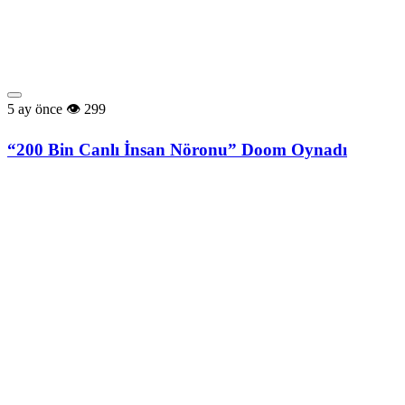
5 ay önce
299
“200 Bin Canlı İnsan Nöronu” Doom Oynadı