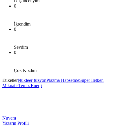
Düşünceliyim
0
İğrendim
0
Sevdim
0
Çok Kızdım
Etiketler
Nükleer füzyon
Plazma Hapsetme
Süper İletken
Mıknatıs
Temiz Enerji
Nuvem
Yazarın Profili