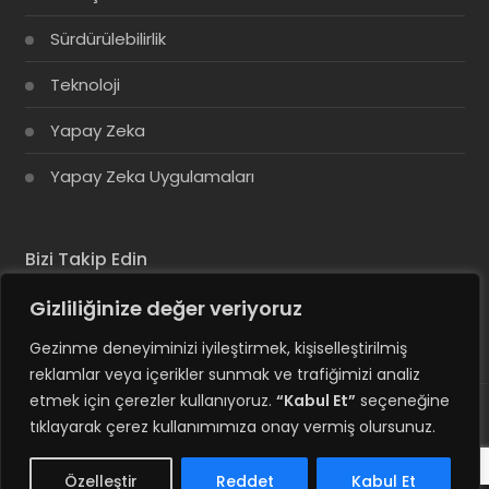
Sürdürülebilirlik
Teknoloji
Yapay Zeka
Yapay Zeka Uygulamaları
Bizi Takip Edin
Gizliliğinize değer veriyoruz
Gezinme deneyiminizi iyileştirmek, kişiselleştirilmiş
reklamlar veya içerikler sunmak ve trafiğimizi analiz
etmek için çerezler kullanıyoruz.
“Kabul Et”
seçeneğine
tıklayarak çerez kullanımımıza onay vermiş olursunuz.
© Copyright 2025, Tüm Hakları Saklıdır
Hesabım
Özelleştir
Reddet
Kabul Et