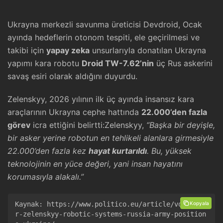
Ukrayna merkezli savunma üreticisi Devdroid, Ocak
ayında hedeflerin otonom tespiti, ele geçirilmesi ve
takibi için
yapay zeka
unsurlarıyla donatılan Ukrayna
yapımı kara robotu
Droid TW-7.62’nin
üç Rus askerini
savaş esiri olarak aldığını duyurdu.
Zelenskyy, 2026 yılının ilk üç ayında insansız kara
araçlarının Ukrayna cephe hattında
22.000’den fazla
görev
icra ettiğini belirtti:Zelenskyy,
“Başka bir deyişle,
bir asker yerine robotun en tehlikeli alanlara girmesiyle
22.000’den fazla kez
hayat kurtarıldı
. Bu, yüksek
teknolojinin en yüce değeri, yani insan hayatını
korumasıyla alakalı.”
Kopyala
Kaynak: 
https://www.politico.eu/article/volodymy
r-zelenskyy-robotic-systems-russia-army-position