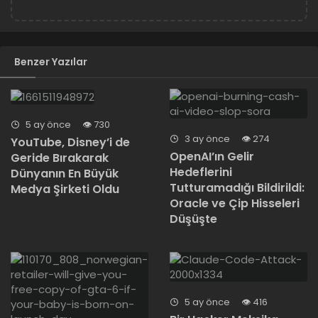
Benzer Yazılar
5 ay önce
730
3 ay önce
274
YouTube, Disney’i de
OpenAI’ın Gelir
Geride Bırakarak
Hedeflerini
Dünyanın En Büyük
Tutturamadığı Bildirildi:
Medya Şirketi Oldu
Oracle ve Çip Hisseleri
Düşüşte
5 ay önce
416