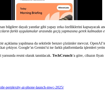
alınan bilgilere dayalı yanıtlar gibi yapay zeka özelliklerini kapsayacak 
nıcıların farklı uygulamalar arasında geçiş yapmasına gerek kalmadan e-
t bir açıklama yapılmasa da sektörde benzer çözümler mevcut. OpenAI’ni
at çekiyor. Google’ın Gemini’si ise farklı platformlarda işlemleri yerine
 yarısında resmi olarak tanıtılacak.
TechCrunch
‘a göre, cihazın fiyat
bile-perplexity-ai-phone-launch-mwc-2025/