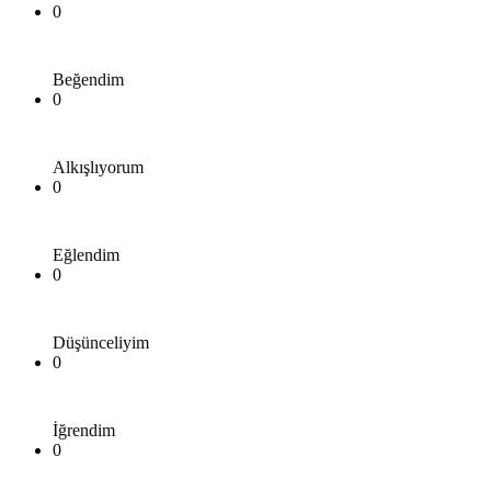
0
Beğendim
0
Alkışlıyorum
0
Eğlendim
0
Düşünceliyim
0
İğrendim
0