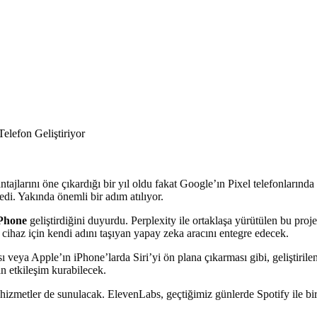
ntajlarını öne çıkardığı bir yıl oldu fakat Google’ın Pixel telefonların
edi. Yakında önemli bir adım atılıyor.
Phone
geliştirdiğini duyurdu. Perplexity ile ortaklaşa yürütülen bu pro
ı cihaz için kendi adını taşıyan yapay zeka aracını entegre edecek.
eya Apple’ın iPhone’larda Siri’yi ön plana çıkarması gibi, geliştirilen c
an etkileşim kurabilecek.
hizmetler de sunulacak. ElevenLabs, geçtiğimiz günlerde Spotify ile bir