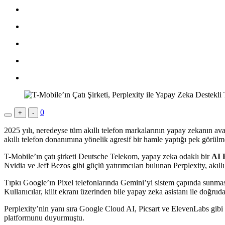
0
+
-
2025 yılı, neredeyse tüm akıllı telefon markalarının yapay zekanın ava
akıllı telefon donanımına yönelik agresif bir hamle yaptığı pek görülm
T-Mobile’ın çatı şirketi Deutsche Telekom, yapay zeka odaklı bir
AI 
Nvidia ve Jeff Bezos gibi güçlü yatırımcıları bulunan Perplexity, akıll
Tıpkı Google’ın Pixel telefonlarında Gemini’yi sistem çapında sunması v
Kullanıcılar, kilit ekranı üzerinden bile yapay zeka asistanı ile doğrud
Perplexity’nin yanı sıra Google Cloud AI, Picsart ve ElevenLabs gibi 
platformunu duyurmuştu.