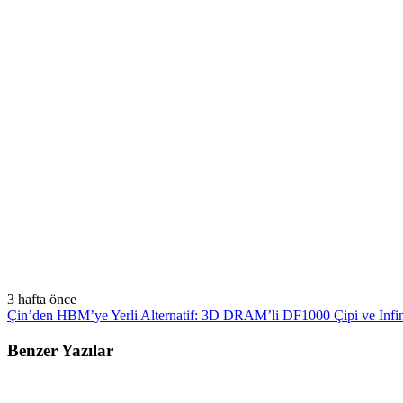
3 hafta önce
Çin’den HBM’ye Yerli Alternatif: 3D DRAM’li DF1000 Çipi ve Infinit
Benzer Yazılar