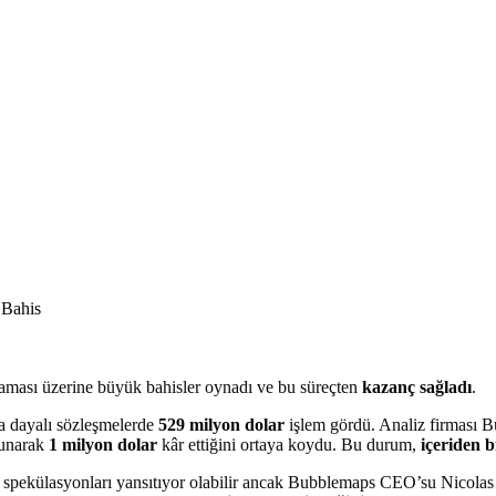
alaması üzerine büyük bahisler oynadı ve bu süreçten
kazanç sağladı
.
a dayalı sözleşmelerde
529 milyon dolar
işlem gördü. Analiz firması B
lunarak
1 milyon dolar
kâr ettiğini ortaya koydu. Bu durum,
içeriden b
plı spekülasyonları yansıtıyor olabilir ancak Bubblemaps CEO’su Nico