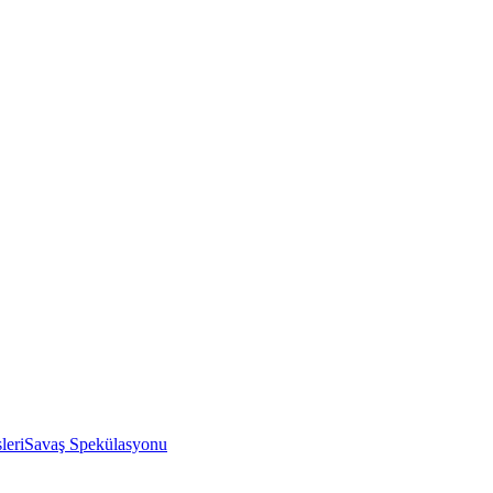
leri
Savaş Spekülasyonu