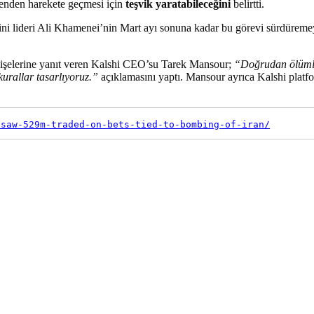
erkenden harekete geçmesi için
teşvik yaratabileceğini
belirtti.
dini lideri Ali Khamenei’nin Mart ayı sonuna kadar bu görevi sürdüremey
 endişelerine yanıt veren Kalshi CEO’su Tarek Mansour;
“Doğrudan ölümle 
kurallar tasarlıyoruz.”
açıklamasını yaptı. Mansour ayrıca Kalshi platfo
-saw-529m-traded-on-bets-tied-to-bombing-of-iran/