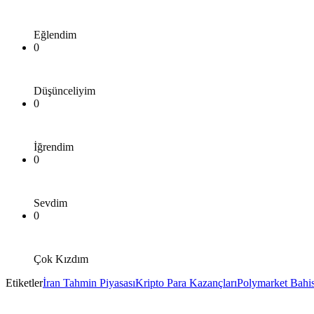
Eğlendim
0
Düşünceliyim
0
İğrendim
0
Sevdim
0
Çok Kızdım
Etiketler
İran Tahmin Piyasası
Kripto Para Kazançları
Polymarket Bahis