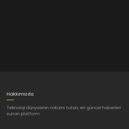
Hakkımızda
Teknoloji dünyasının nabzını tutan, en güncel haberleri
sunan platform.