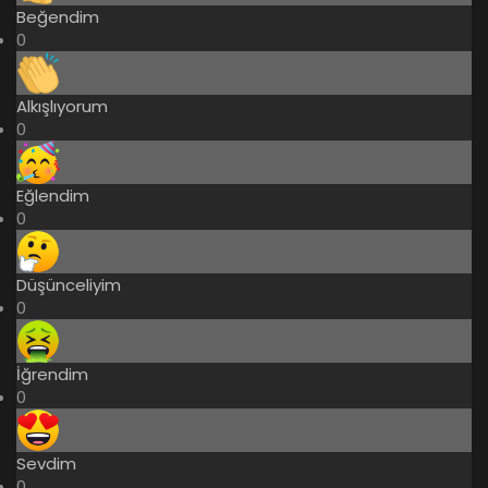
Beğendim
0
Alkışlıyorum
0
Eğlendim
0
Düşünceliyim
0
İğrendim
0
Sevdim
0