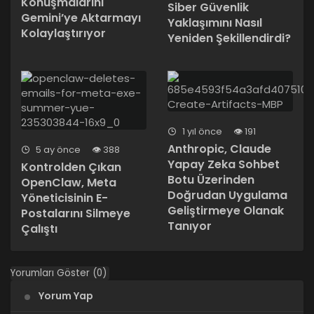
Konuşmalarını
Siber Güvenlik
Gemini’ye Aktarmayı
Yaklaşımını Nasıl
Kolaylaştırıyor
Yeniden Şekillendirdi?
1 yıl önce
191
Anthropic, Claude
5 ay önce
388
Yapay Zeka Sohbet
Kontrolden Çıkan
Botu Üzerinden
OpenClaw, Meta
Doğrudan Uygulama
Yöneticisinin E-
Geliştirmeye Olanak
Postalarını Silmeye
Tanıyor
Çalıştı
Yorumları Göster (0)
Yorum Yap