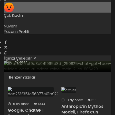
Çok Kızdım
Nuvem
Yazarın Profili
İlginizi Çekebilir
11 ay önce
İnt*har Eden Genç için Ailesi OpenAI’nin
ChatGPT’sini Suçluyor
Benzer Yazılar
3 ay önce
599
6 ay önce
1033
Anthropic’in Mythos
Google, ChatGPT
Modeli, Firefox’un