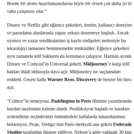
Benim bir demo hazırlamamdansa böyle bir örnek çok daha iyi bir
vaka çalışması olur.”
Disney ve Netflix gibi eğlence şirketleri, üretim, kullanıcı deneyimi
ve pazarlama alanlarında yapay zekayı denemeye başladı. Ancak
oyuncu ve yazar sendikalarının iş kaybı endişeleri nedeniyle bu
teknolojiyi tamamen benimsemekte temkinliler. Eğlence şirketleri
aynı zamanda telif haklarını da korumaya çalışıyor. Haziran ayında
Disney ve Comcast’in Universal şirketi,
Midjourney
’e karşı telif
hakları ihlali iddiasıyla dava açtı. Midjourney ise suçlamaları
reddetti. Geçen hafta
Warner Bros. Discovery
de benzer bir dava
açtı.
“Critterz”in senaryosu,
Paddington in Peru
filminin yazarlarından
bazıları tarafından kaleme alındı. Prodüksiyon başladı ve karakter
seslendirme seçimlerinin önümüzdeki haftalarda tamamlanması
bekleniyor. Proje, Vertigo’nun Paris merkezli ana şirketi
Federatio
Studios
tarafından finanse ediliyor. Nelson’a göre yaklaşık 30 kişil