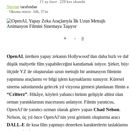
11 ay önce
229 kez okundu
Nuvem
tarafından
Okuma süresi: 3dk, 37sn
+
-
0
OpenAI
, üretken yapay zekanın Hollywood’dan daha hızlı ve dah
düşük maliyetle film yapabileceğini kanıtlamak istiyor. Şirket, büyü
ölçüde YZ ile oluşturulan uzun metrajlı bir animasyon filminin
yapımına araçlarını ve bilgi işlem kaynaklarını sunuyor. Küresel
sinema salonlarında gelecek yıl vizyona girmesi planlanan filmin ad
“Critterz”
. Hikâye, köyleri yabancı birinin gelişiyle altüst olan
orman yaratıklarının macerasını anlatıyor. Filmin yaratıcısı,
OpenAI’de yaratıcı uzman olarak görev yapan
Chad Nelson
.
Nelson, üç yıl önce OpenAI’nin yeni görüntü oluşturma aracı
DALL-E
ile kısa film yapmayı denerken karakterlerin taslaklarını