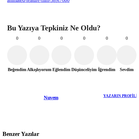
animated-feature-film-389f70b0
Bu Yazıya Tepkiniz Ne Oldu?
0
0
0
0
0
0
Beğendim
Alkışlıyorum
Eğlendim
Düşünceliyim
İğrendim
Sevdim
YAZARIN PROFILI
Nuvem
Benzer Yazılar