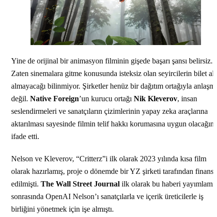
Yine de orijinal bir animasyon filminin gişede başarı şansı belirsiz.
Zaten sinemalara gitme konusunda isteksiz olan seyircilerin bilet alı
almayacağı bilinmiyor. Şirketler henüz bir dağıtım ortağıyla anlaşmı
değil.
Native Foreign
’un kurucu ortağı
Nik Kleverov
, insan
seslendirmeleri ve sanatçıların çizimlerinin yapay zeka araçlarına
aktarılması sayesinde filmin telif hakkı korumasına uygun olacağını
ifade etti.
Nelson ve Kleverov, “Critterz”i ilk olarak 2023 yılında kısa film
olarak hazırlamış, proje o dönemde bir YZ şirketi tarafından finanse
edilmişti.
The Wall Street Journal
ilk olarak bu haberi yayımlamış
sonrasında OpenAI Nelson’ı sanatçılarla ve içerik üreticilerle iş
birliğini yönetmek için işe almıştı.