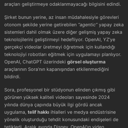
araçları geliştirmeye odaklanmayacağı bilgisini edindi.
Şirket bunun yerine, az insan müdahalesiyle görevleri
otonom şekilde yerine getirebilen
“agentic”
yapay zeka
sistemleri dahil olmak üzere diğer gelişmiş yapay zeka
teknolojilerini geliştirmeyi hedefliyor. OpenAI, YZ’ye
gerçekçi videolar üretmeyi öğretmek için kullandığı
teknolojiyi robotları eğitmek için uygulamayı planlıyor.
OpenAI, ChatGPT üzerindeki
görsel oluşturma
araçlarının Sora’nın kapanışından etkilenmediğini
bildirdi.
Sora, profesyonel bir stüdyonun elinden çıkmış gibi
görünen yüksek kaliteli videoları sayesinde 2024
yılında dünya çapında büyük ilgi gördü ancak
uygulama,
telif hakkı
ihlalleri ve medya endüstrisine
yönelik oluşturduğu tehdit konusundaki endişeleri de
tetikledi. Aralık ayında Disney, OpenAI’ın video