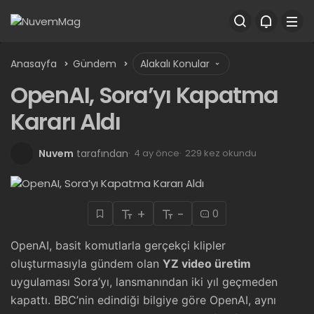
Anasayfa
Gündem
Alakalı Konular
OpenAI, Sora’yı Kapatma
Kararı Aldı
Nuvem
tarafından
4 ay önce
229 kez okundu
+
-
0
OpenAI, basit komutlarla gerçekçi klipler
oluşturmasıyla gündem olan
YZ video üretim
uygulaması Sora’yı, lansmanından iki yıl geçmeden
kapattı. BBC’nin edindiği bilgiye göre OpenAI, aynı