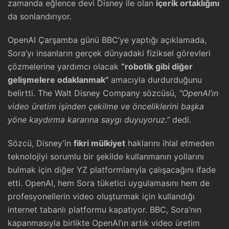
zamanda eğlence devi Disney ile olan
içerik ortaklığını
da sonlandırıyor.
OpenAI Çarşamba günü BBC’ye yaptığı açıklamada,
Sora’yı insanların gerçek dünyadaki fiziksel görevleri
çözmelerine yardımcı olacak
“robotik gibi diğer
gelişmelere odaklanmak”
amacıyla durdurduğunu
belirtti. The Walt Disney Company sözcüsü,
“OpenAI’ın
video üretim işinden çekilme ve önceliklerini başka
yöne kaydırma kararına saygı duyuyoruz.”
dedi.
Sözcü, Disney’in
fikri mülkiyet
haklarını ihlal etmeden
teknolojiyi sorumlu bir şekilde kullanmanın yollarını
bulmak için diğer YZ platformlarıyla çalışacağını ifade
etti. OpenAI, hem Sora tüketici uygulamasını hem de
profesyonellerin video oluşturmak için kullandığı
internet tabanlı platformu kapatıyor. BBC, Sora’nın
kapanmasıyla birlikte OpenAI’ın artık video üretim