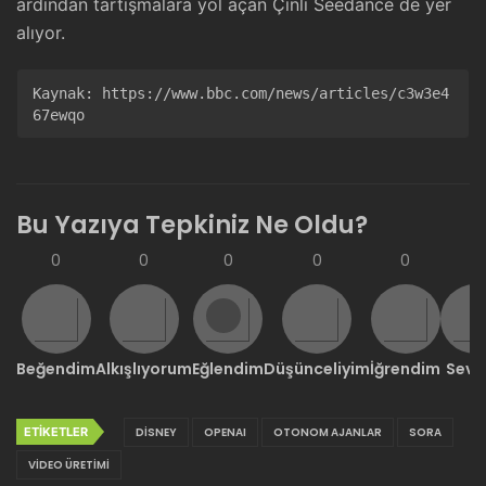
ardından tartışmalara yol açan Çinli Seedance de yer
alıyor.
Kaynak: 
https://www.bbc.com/news/articles/c3w3e4
67ewqo
Bu Yazıya Tepkiniz Ne Oldu?
0
0
0
0
0
0
Beğendim
Alkışlıyorum
Eğlendim
Düşünceliyim
İğrendim
Sevd
ETIKETLER
DISNEY
OPENAI
OTONOM AJANLAR
SORA
VIDEO ÜRETIMI