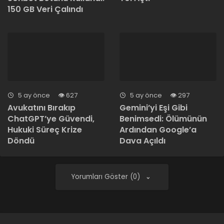
150 GB Veri Çalındı
5 ay önce
627
5 ay önce
297
Avukatını Bırakıp
Gemini’yi Eşi Gibi
ChatGPT’ye Güvendi,
Benimsedi: Ölümünün
Hukuki Süreç Krize
Ardından Google’a
Döndü
Dava Açıldı
Yorumları Göster (0)