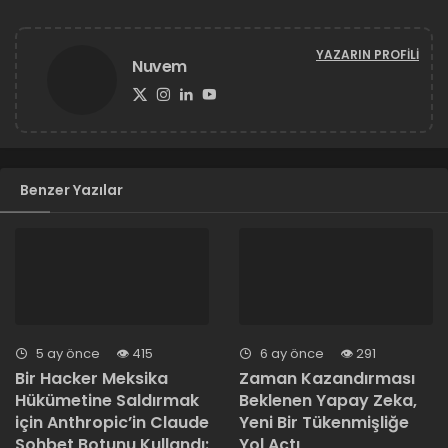
YAZARIN PROFILI
Nuvem
Benzer Yazılar
5 ay önce
415
6 ay önce
291
Bir Hacker Meksika
Zaman Kazandırması
Hükümetine Saldırmak
Beklenen Yapay Zeka,
için Anthropic’in Claude
Yeni Bir Tükenmişliğe
Sohbet Botunu Kullandı:
Yol Açtı