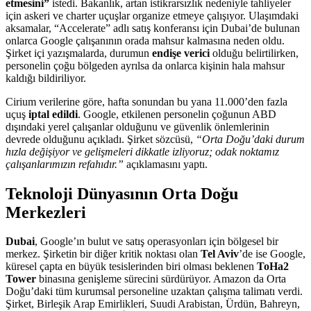
etmesini”
istedi. Bakanlık, artan istikrarsızlık nedeniyle tahliyeler
için askeri ve charter uçuşlar organize etmeye çalışıyor. Ulaşımdaki
aksamalar, “Accelerate” adlı satış konferansı için Dubai’de bulunan
onlarca Google çalışanının orada mahsur kalmasına neden oldu.
Şirket içi yazışmalarda, durumun
endişe verici
olduğu belirtilirken,
personelin çoğu bölgeden ayrılsa da onlarca kişinin hala mahsur
kaldığı bildiriliyor.
Cirium verilerine göre, hafta sonundan bu yana 11.000’den fazla
uçuş
iptal edildi
. Google, etkilenen personelin çoğunun ABD
dışındaki yerel çalışanlar olduğunu ve güvenlik önlemlerinin
devrede olduğunu açıkladı. Şirket sözcüsü,
“Orta Doğu’daki durum
hızla değişiyor ve gelişmeleri dikkatle izliyoruz; odak noktamız
çalışanlarımızın refahıdır.”
açıklamasını yaptı.
Teknoloji Dünyasının Orta Doğu
Merkezleri
Dubai
, Google’ın bulut ve satış operasyonları için bölgesel bir
merkez. Şirketin bir diğer kritik noktası olan
Tel Aviv
’de ise Google,
küresel çapta en büyük tesislerinden biri olması beklenen
ToHa2
Tower
binasına genişleme sürecini sürdürüyor. Amazon da Orta
Doğu’daki tüm kurumsal personeline uzaktan çalışma talimatı verdi.
Şirket, Birleşik Arap Emirlikleri, Suudi Arabistan, Ürdün, Bahreyn,