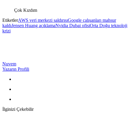
Çok Kızdım
Etiketler
AWS veri merkezi saldırısı
Google çalışanları mahsur
kaldı
Jensen Huang açıklama
Nvidia Dubai ofisi
Orta Doğu teknoloji
krizi
Nuvem
Yazarın Profili
İlginizi Çekebilir