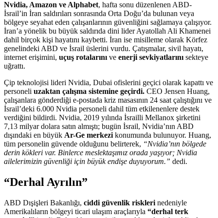
Nvidia, Amazon ve Alphabet
, hafta sonu düzenlenen ABD-
İsrail’in İran saldırıları sonrasında Orta Doğu’da bulunan veya
bölgeye seyahat eden çalışanlarının güvenliğini sağlamaya çalışıyor.
İran’a yönelik bu büyük saldırıda dini lider Ayatollah Ali Khamenei
dahil birçok kişi hayatını kaybetti. İran ise misilleme olarak Körfez
genelindeki ABD ve İsrail üslerini vurdu. Çatışmalar, sivil hayatı,
internet erişimini,
uçuş rotalarını
ve
enerji sevkiyatlarını
sekteye
uğrattı.
Çip teknolojisi lideri Nvidia, Dubai ofislerini geçici olarak kapattı ve
personeli
uzaktan çalışma sistemine geçirdi.
CEO Jensen Huang,
çalışanlara gönderdiği e-postada kriz masasının 24 saat çalıştığını ve
İsrail’deki 6.000 Nvidia personeli dahil tüm etkilenenlere destek
verdiğini bildirdi. Nvidia, 2019 yılında İsrailli Mellanox şirketini
7,13 milyar dolara satın almıştı; bugün İsrail, Nvidia’nın ABD
dışındaki en büyük
Ar-Ge merkezi
konumunda bulunuyor. Huang,
tüm personelin güvende olduğunu belirterek,
“Nvidia’nın bölgede
derin kökleri var. Binlerce meslektaşımız orada yaşıyor; Nvidia
ailelerimizin güvenliği için büyük endişe duyuyorum.”
dedi.
“Derhal Ayrılın”
ABD Dışişleri Bakanlığı,
ciddi güvenlik riskleri
nedeniyle
Amerikalıların bölgeyi ticari ulaşım araçlarıyla
“derhal terk