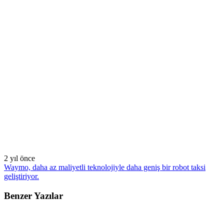
2 yıl önce
Waymo, daha az maliyetli teknolojiyle daha geniş bir robot taksi
geliştiriyor.
Benzer Yazılar