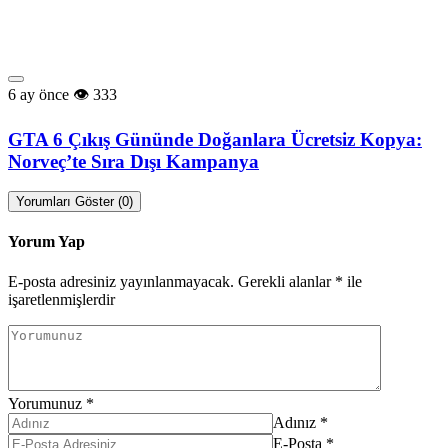
6 ay önce
333
GTA 6 Çıkış Gününde Doğanlara Ücretsiz Kopya:
Norveç’te Sıra Dışı Kampanya
Yorumları Göster (0)
Yorum Yap
E-posta adresiniz yayınlanmayacak.
Gerekli alanlar
*
ile
işaretlenmişlerdir
Yorumunuz
*
Adınız
*
E-Posta
*