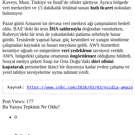
Kuveyt, Mısır, Türkiye ve İsrail’de ofisler işletiyor. Ayrıca bölgede
veri merkezleri ve 15 dakikalık teslimat sunan
hızlı ticaret
noktaları
bulunuyor.
Pazar günü Amazon’un devasa veri merkezi ağı çatışmaların hedefi
oldu. BAE’deki iki tesis
İHA saldırısıyla
doğrudan vurulurken,
Bahreyn’deki bir tesis de yakınlardaki patlama sebebiyle hasar
gördü. Tesislerde yapısal hasar, güç kesintileri ve yangın söndürme
çalışmaları kaynaklı su hasarı meydana geldi. AWS hizmetleri
kesintiye uğradı ve müşterilere
veri yedekleme
tavsiyesi verildi.
AWS, bölgedeki çalışma ortamının
öngörülemez
olduğunu bildirdi.
Sosyal medya şirketi Snap ise Orta Doğu’daki
dört ofisini
kapatarak
personeline ikinci bir duyuruya kadar evden çalışma ve
yerel tahliye tavsiyelerine uyma talimatı verdi.
Kaynak: 
https://www.cnbc.com/2026/03/03/nvidia-amazo
Post Views:
177
Bu Yazıya Tepkiniz Ne Oldu?
0