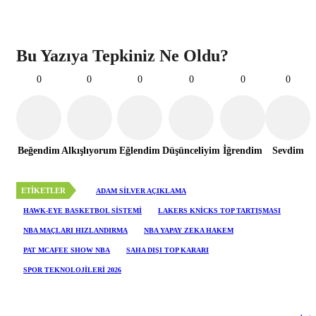
Bu Yazıya Tepkiniz Ne Oldu?
0
0
0
0
0
0
Beğendim
Alkışlıyorum
Eğlendim
Düşünceliyim
İğrendim
Sevdim
ETIKETLER
ADAM SILVER AÇIKLAMA
HAWK-EYE BASKETBOL SISTEMI
LAKERS KNICKS TOP TARTIŞMASI
NBA MAÇLARI HIZLANDIRMA
NBA YAPAY ZEKA HAKEM
PAT MCAFEE SHOW NBA
SAHA DIŞI TOP KARARI
SPOR TEKNOLOJILERI 2026