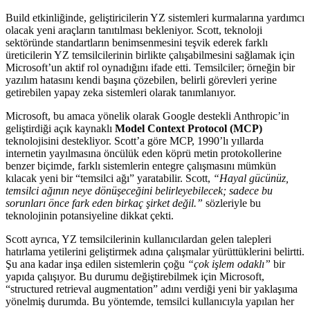
Build etkinliğinde, geliştiricilerin YZ sistemleri kurmalarına yardımcı
olacak yeni araçların tanıtılması bekleniyor. Scott, teknoloji
sektöründe standartların benimsenmesini teşvik ederek farklı
üreticilerin YZ temsilcilerinin birlikte çalışabilmesini sağlamak için
Microsoft’un aktif rol oynadığını ifade etti. Temsilciler; örneğin bir
yazılım hatasını kendi başına çözebilen, belirli görevleri yerine
getirebilen yapay zeka sistemleri olarak tanımlanıyor.
Microsoft, bu amaca yönelik olarak Google destekli Anthropic’in
geliştirdiği açık kaynaklı
Model Context Protocol (MCP)
teknolojisini destekliyor. Scott’a göre MCP, 1990’lı yıllarda
internetin yayılmasına öncülük eden köprü metin protokollerine
benzer biçimde, farklı sistemlerin entegre çalışmasını mümkün
kılacak yeni bir “temsilci ağı” yaratabilir. Scott,
“Hayal gücünüz,
temsilci ağının neye dönüşeceğini belirleyebilecek; sadece bu
sorunları önce fark eden birkaç şirket değil.”
sözleriyle bu
teknolojinin potansiyeline dikkat çekti.
Scott ayrıca, YZ temsilcilerinin kullanıcılardan gelen talepleri
hatırlama yetilerini geliştirmek adına çalışmalar yürüttüklerini belirtti.
Şu ana kadar inşa edilen sistemlerin çoğu
“çok işlem odaklı”
bir
yapıda çalışıyor. Bu durumu değiştirebilmek için Microsoft,
“structured retrieval augmentation” adını verdiği yeni bir yaklaşıma
yönelmiş durumda. Bu yöntemde, temsilci kullanıcıyla yapılan her