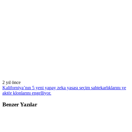
2 yıl önce
Kaliforniya’nın 5 yeni yapay zeka yasası seçim sahtekarlıklarını ve
aktör klonlarını engelliyor.
Benzer Yazılar