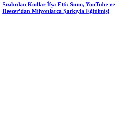
Sızdırılan Kodlar İfşa Etti: Suno, YouTube ve
Deezer’dan Milyonlarca Şarkıyla Eğitilmiş!