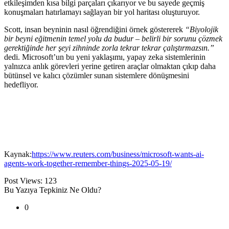
etkileşimden kısa bilgi parçaları çıkarıyor ve bu sayede geçmiş
konuşmaları hatırlamayı sağlayan bir yol haritası oluşturuyor.
Scott, insan beyninin nasıl öğrendiğini örnek göstererek
“Biyolojik
bir beyni eğitmenin temel yolu da budur – belirli bir sorunu çözmek
gerektiğinde her şeyi zihninde zorla tekrar tekrar çalıştırmazsın.”
dedi. Microsoft’un bu yeni yaklaşımı, yapay zeka sistemlerinin
yalnızca anlık görevleri yerine getiren araçlar olmaktan çıkıp daha
bütünsel ve kalıcı çözümler sunan sistemlere dönüşmesini
hedefliyor.
Kaynak:
https://www.reuters.com/business/microsoft-wants-ai-
agents-work-together-remember-things-2025-05-19/
Post Views:
123
Bu Yazıya Tepkiniz Ne Oldu?
0