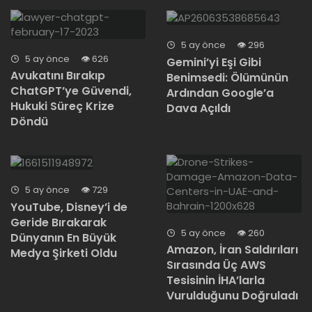
5 ay önce
296
5 ay önce
626
Gemini’yi Eşi Gibi
Avukatını Bırakıp
Benimsedi: Ölümünün
ChatGPT’ye Güvendi,
Ardından Google’a
Hukuki Süreç Krize
Dava Açıldı
Döndü
5 ay önce
729
YouTube, Disney’i de
Geride Bırakarak
5 ay önce
260
Dünyanın En Büyük
Amazon, İran Saldırıları
Medya Şirketi Oldu
Sırasında Üç AWS
Tesisinin İHA’larla
Vurulduğunu Doğruladı