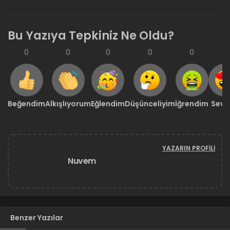
Bu Yazıya Tepkiniz Ne Oldu?
0
0
0
0
0
0
Beğendim
Alkışlıyorum
Eğlendim
Düşünceliyim
İğrendim
Sevd
YAZARIN PROFILI
Nuvem
Benzer Yazılar