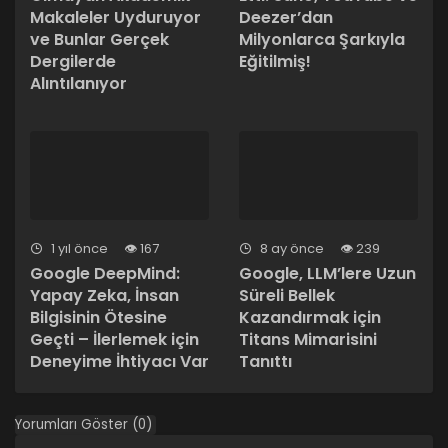
Makaleler Uyduruyor
Deezer’dan
ve Bunlar Gerçek
Milyonlarca Şarkıyla
Dergilerde
Eğitilmiş!
Alıntılanıyor
1 yıl önce
167
8 ay önce
239
Google DeepMind:
Google, LLM’lere Uzun
Yapay Zeka, İnsan
Süreli Bellek
Bilgisinin Ötesine
Kazandırmak için
Geçti – İlerlemek için
Titans Mimarisini
Deneyime İhtiyacı Var
Tanıttı
Yorumları Göster (0)