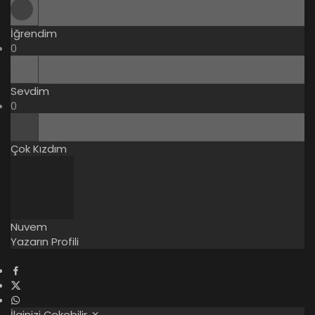
İğrendim
0
Sevdim
0
Çok Kızdım
Nuvem
Yazarın Profili
İlginizi Çekebilir