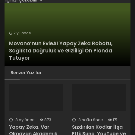
2 yıl önce
Movano’nun EvieAI Yapay Zeka Robotu,
Sağlıkta Doğruluk ve Gizliliği Ön Planda
Tutuyor
Benzer Yazılar
8 ay önce
873
3 hafta önce
171
Yapay Zeka, Var
Sızdırılan Kodlar İfşa
Olmayan Akademik
Etti: Suno, YouTube ve