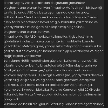
olarak yapay zeka tarafından oluşturulan görüntüler
oluşturmasına olanak tanıyan “Imagine Me” adlı yeni bir özelliği
tanıttı. Şu anda ABD’de beta aşamasında olan bu araç,
kullanıcıların “Beni bir süper kahraman olarak hayal et” veya
“Beni tarihi bir ortamda hayal et” gibi komutlar yazmasına ve
yapay zekanın buna göre özelleştirilmiş bir görüntü
oluşturmasına olanak tanıyor.
“Imagine Me” ile ABD merkezli kullanıcılar, kişiselleştirilmiş
görüntülerini oluşturmaya başlamak için sohbette komutu
yazabilirler. Meta’ya göre, yapay zeka fotoğrafları sorunsuz bir
şekilde düzenleyebiliyor, nesneler ekleyip çıkarabiliyor ve diğer
değişiklikleri yapabiliyor.
Yeni Llama 405B modelinden güç alan kullanıcılar ayrıca “3D
çıkartma olarak ben” gibi aptalca görüntüler oluşturabilir ve
“Kraliyet görüntüsüne geç” gibi talimatlar yazarak bunları
kolayca değiştirebilir. Bu sezgisel etkileşim, yapay zeka destekli
yaratıcılığı erişilebilir ve eğlenceli hale getirmeyi amaçlıyor.
Bu özellik, artık daha fazla dili destekleyen ve Arjantin, Şili,
Kolombiya, Ekvador, Meksika, Peru ve Kamerun gibi 22 ülkede
kullanılabilen Meta AI’ye yapılan daha geniş bir güncellemenin
parçasıdır.
Yukarıda da belirtildiği gibi, bu özellik şu anda beta aşamasında,