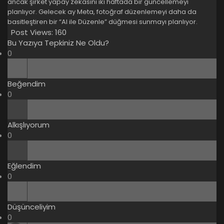
ancak şirket yapay zekasını iki haftada bir güncellemeyi
planlıyor. Gelecek ay Meta, fotoğraf düzenlemeyi daha da
basitleştiren bir “AI ile Düzenle” düğmesi sunmayı planlıyor.
Post Views:
160
Bu Yazıya Tepkiniz Ne Oldu?
0
Beğendim
0
Alkışlıyorum
0
Eğlendim
0
Düşünceliyim
0