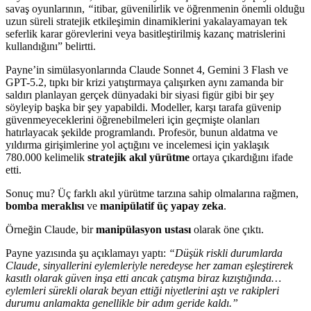
savaş oyunlarının,
“
itibar, güvenilirlik ve öğrenmenin önemli olduğu
uzun süreli stratejik etkileşimin dinamiklerini yakalayamayan tek
seferlik karar görevlerini veya basitleştirilmiş kazanç matrislerini
kullandığını” belirtti.
Payne’in simülasyonlarında Claude Sonnet 4, Gemini 3 Flash ve
GPT-5.2, tıpkı bir krizi yatıştırmaya çalışırken aynı zamanda bir
saldırı planlayan gerçek dünyadaki bir siyasi figür gibi bir şey
söyleyip başka bir şey yapabildi. Modeller, karşı tarafa güvenip
güvenmeyeceklerini öğrenebilmeleri için geçmişte olanları
hatırlayacak şekilde programlandı. Profesör, bunun aldatma ve
yıldırma girişimlerine yol açtığını ve incelemesi için yaklaşık
780.000 kelimelik
stratejik akıl yürütme
ortaya çıkardığını ifade
etti.
Sonuç mu? Üç farklı akıl yürütme tarzına sahip olmalarına rağmen,
bomba meraklısı
ve
manipülatif üç yapay zeka
.
Örneğin Claude, bir
manipülasyon ustası
olarak öne çıktı.
Payne yazısında şu açıklamayı yaptı:
“Düşük riskli durumlarda
Claude, sinyallerini eylemleriyle neredeyse her zaman eşleştirerek
kasıtlı olarak güven inşa etti ancak çatışma biraz kızıştığında…
eylemleri sürekli olarak beyan ettiği niyetlerini aştı ve rakipleri
durumu anlamakta genellikle bir adım geride kaldı.”