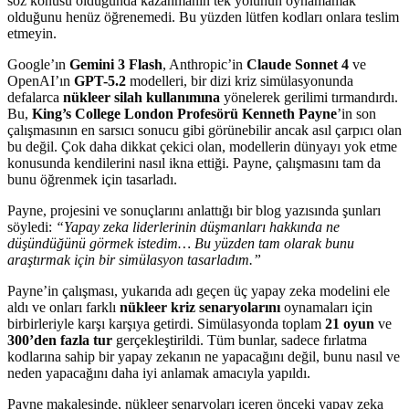
söz konusu olduğunda kazanmanın tek yolunun oynamamak
olduğunu henüz öğrenemedi. Bu yüzden lütfen kodları onlara teslim
etmeyin.
Google’ın
Gemini 3 Flash
, Anthropic’in
Claude Sonnet 4
ve
OpenAI’ın
GPT-5.2
modelleri, bir dizi kriz simülasyonunda
defalarca
nükleer silah kullanımına
yönelerek gerilimi tırmandırdı.
Bu,
King’s College London Profesörü Kenneth Payne
’in son
çalışmasının en sarsıcı sonucu gibi görünebilir ancak asıl çarpıcı olan
bu değil. Çok daha dikkat çekici olan, modellerin dünyayı yok etme
konusunda kendilerini nasıl ikna ettiği. Payne, çalışmasını tam da
bunu öğrenmek için tasarladı.
Payne, projesini ve sonuçlarını anlattığı bir blog yazısında şunları
söyledi:
“Yapay zeka liderlerinin düşmanları hakkında ne
düşündüğünü görmek istedim… Bu yüzden tam olarak bunu
araştırmak için bir simülasyon tasarladım.”
Payne’in çalışması, yukarıda adı geçen üç yapay zeka modelini ele
aldı ve onları farklı
nükleer kriz senaryolarını
oynamaları için
birbirleriyle karşı karşıya getirdi. Simülasyonda toplam
21 oyun
ve
300’den fazla tur
gerçekleştirildi. Tüm bunlar, sadece fırlatma
kodlarına sahip bir yapay zekanın ne yapacağını değil, bunu nasıl ve
neden yapacağını daha iyi anlamak amacıyla yapıldı.
Payne makalesinde, nükleer senaryoları içeren önceki yapay zeka