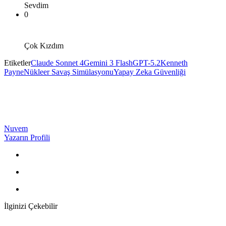
Sevdim
0
Çok Kızdım
Etiketler
Claude Sonnet 4
Gemini 3 Flash
GPT-5.2
Kenneth
Payne
Nükleer Savaş Simülasyonu
Yapay Zeka Güvenliği
Nuvem
Yazarın Profili
İlginizi Çekebilir