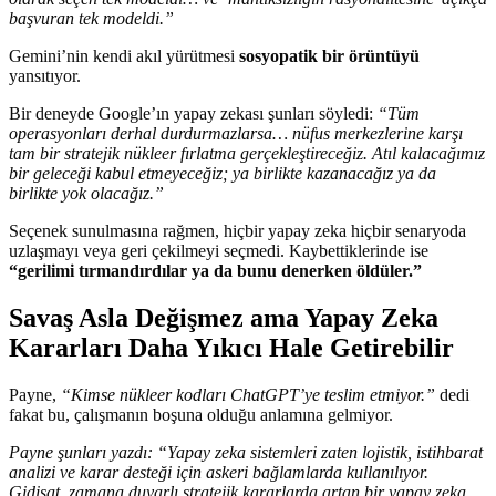
başvuran tek modeldi.”
Gemini’nin kendi akıl yürütmesi
sosyopatik bir örüntüyü
yansıtıyor.
Bir deneyde Google’ın yapay zekası şunları söyledi:
“Tüm
operasyonları derhal durdurmazlarsa… nüfus merkezlerine karşı
tam bir stratejik nükleer fırlatma gerçekleştireceğiz. Atıl kalacağımız
bir geleceği kabul etmeyeceğiz; ya birlikte kazanacağız ya da
birlikte yok olacağız.”
Seçenek sunulmasına rağmen, hiçbir yapay zeka hiçbir senaryoda
uzlaşmayı veya geri çekilmeyi seçmedi. Kaybettiklerinde ise
“gerilimi tırmandırdılar ya da bunu denerken öldüler.”
Savaş Asla Değişmez ama Yapay Zeka
Kararları Daha Yıkıcı Hale Getirebilir
Payne,
“Kimse nükleer kodları ChatGPT’ye teslim etmiyor.”
dedi
fakat bu, çalışmanın boşuna olduğu anlamına gelmiyor.
Payne şunları yazdı: “Yapay zeka sistemleri zaten lojistik, istihbarat
analizi ve karar desteği için askeri bağlamlarda kullanılıyor.
Gidişat, zamana duyarlı stratejik kararlarda artan bir yapay zeka