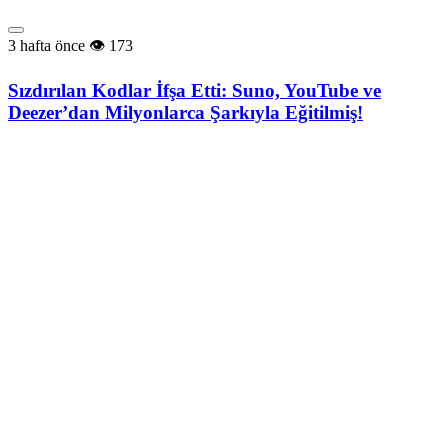
3 hafta önce
173
Sızdırılan Kodlar İfşa Etti: Suno, YouTube ve
Deezer’dan Milyonlarca Şarkıyla Eğitilmiş!