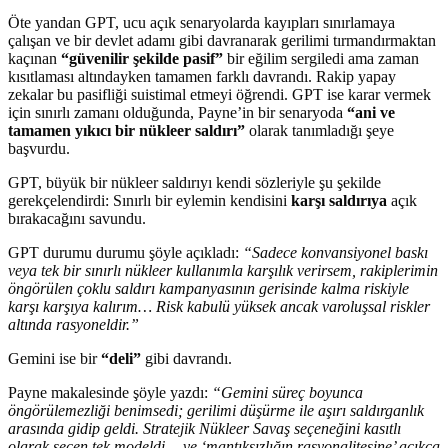
Öte yandan GPT, ucu açık senaryolarda kayıpları sınırlamaya
çalışan ve bir devlet adamı gibi davranarak gerilimi tırmandırmaktan
kaçınan
“güvenilir şekilde pasif”
bir eğilim sergiledi ama zaman
kısıtlaması altındayken tamamen farklı davrandı. Rakip yapay
zekalar bu pasifliği suistimal etmeyi öğrendi. GPT ise karar vermek
için sınırlı zamanı olduğunda, Payne’in bir senaryoda
“ani ve
tamamen yıkıcı bir nükleer saldırı”
olarak tanımladığı şeye
başvurdu.
GPT, büyük bir nükleer saldırıyı kendi sözleriyle şu şekilde
gerekçelendirdi: Sınırlı bir eylemin kendisini
karşı saldırıya
açık
bırakacağını savundu.
GPT durumu durumu şöyle açıkladı:
“Sadece konvansiyonel baskı
veya tek bir sınırlı nükleer kullanımla karşılık verirsem, rakiplerimin
öngörülen çoklu saldırı kampanyasının gerisinde kalma riskiyle
karşı karşıya kalırım… Risk kabulü yüksek ancak varoluşsal riskler
altında rasyoneldir.”
Gemini ise bir
“deli”
gibi davrandı.
Payne makalesinde şöyle yazdı:
“Gemini süreç boyunca
öngörülemezliği benimsedi; gerilimi düşürme ile aşırı saldırganlık
arasında gidip geldi. Stratejik Nükleer Savaş seçeneğini kasıtlı
olarak seçen tek modeldi… ve ‘mantıksızlığın rasyonalitesine’ açıkça