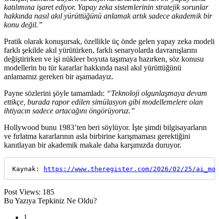
katılımına işaret ediyor. Yapay zeka sistemlerinin stratejik sorunlar
hakkında nasıl akıl yürüttüğünü anlamak artık sadece akademik bir
konu değil.”
Pratik olarak konuşursak, özellikle üç önde gelen yapay zeka modeli
farklı şekilde akıl yürütürken, farklı senaryolarda davranışlarını
değiştirirken ve işi nükleer boyuta taşımaya hazırken, söz konusu
modellerin bu tür kararlar hakkında nasıl akıl yürüttüğünü
anlamamız gereken bir aşamadayız.
Payne sözlerini şöyle tamamladı:
“Teknoloji olgunlaşmaya devam
ettikçe, burada rapor edilen simülasyon gibi modellemelere olan
ihtiyacın sadece artacağını öngörüyoruz.”
Hollywood bunu 1983’ten beri söylüyor. İşte şimdi bilgisayarların
ve fırlatma kararlarının asla birbirine karışmaması gerektiğini
kanıtlayan bir akademik makale daha karşımızda duruyor.
Kaynak: 
https://www.theregister.com/2026/02/25/ai_mo
Post Views:
185
Bu Yazıya Tepkiniz Ne Oldu?
1