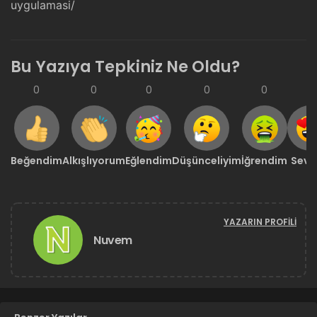
uygulamasi/
Bu Yazıya Tepkiniz Ne Oldu?
0
0
0
0
0
0
Beğendim
Alkışlıyorum
Eğlendim
Düşünceliyim
İğrendim
Sevd
YAZARIN PROFILI
Nuvem