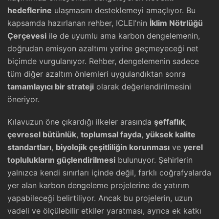
hedeflerine
ulaşmasını desteklemeyi amaçlıyor. Bu
kapsamda hazırlanan rehber, ICLEI’nin
İklim Nötrlüğü
Çerçevesi
ile de uyumlu ama karbon dengelemenin,
doğrudan emisyon azaltımı yerine geçmeyeceği net
biçimde vurgulanıyor. Rehber, dengelemenin sadece
tüm diğer azaltım önlemleri uygulandıktan sonra
tamamlayıcı bir strateji
olarak değerlendirilmesini
öneriyor.
Kılavuzun öne çıkardığı ilkeler arasında
şeffaflık
,
çevresel bütünlük
,
toplumsal fayda
,
yüksek kalite
standartları
,
biyolojik çeşitliliğin korunması
ve
yerel
toplulukların güçlendirilmesi
bulunuyor. Şehirlerin
yalnızca kendi sınırları içinde değil, farklı coğrafyalarda
yer alan karbon dengeleme projelerine de yatırım
yapabileceği belirtiliyor. Ancak bu projelerin, uzun
vadeli ve ölçülebilir etkiler yaratması, ayrıca ek katkı