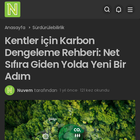
Anasayfa
Sürdürülebilirlik
Kentler için Karbon
Dengeleme Rehberi: Net
Sıfıra Giden Yolda Yeni Bir
Adım
Nuvem
tarafından
1 yıl önce
121 kez okundu