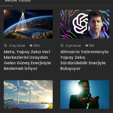
Benzer Yazılar
3 ay önce
254
2 yıl önce
150
Meta, Yapay Zeka Veri
Altman’ın Yatırımlarıyla
Merkezlerini Uzaydan
Yapay Zeka,
Gelen Güneş Enerjisiyle
Sürdürülebilir Enerjiyle
Beslemek İstiyor
Buluşuyor