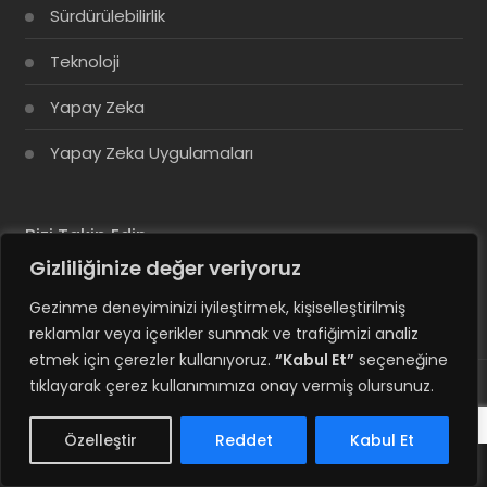
Sürdürülebilirlik
Teknoloji
Yapay Zeka
Yapay Zeka Uygulamaları
Bizi Takip Edin
Gizliliğinize değer veriyoruz
Gezinme deneyiminizi iyileştirmek, kişiselleştirilmiş
reklamlar veya içerikler sunmak ve trafiğimizi analiz
etmek için çerezler kullanıyoruz.
“Kabul Et”
seçeneğine
tıklayarak çerez kullanımımıza onay vermiş olursunuz.
© Copyright 2025, Tüm Hakları Saklıdır
Özelleştir
Reddet
Kabul Et
Hesabım