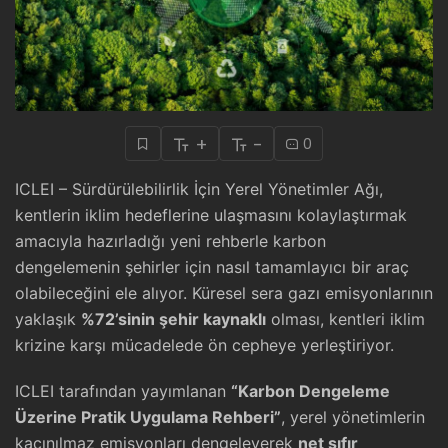
+
-
0
ICLEI – Sürdürülebilirlik İçin Yerel Yönetimler Ağı,
kentlerin iklim hedeflerine ulaşmasını kolaylaştırmak
amacıyla hazırladığı yeni rehberle karbon
dengelemenin şehirler için nasıl tamamlayıcı bir araç
olabileceğini ele alıyor. Küresel sera gazı emisyonlarının
yaklaşık
%72’sinin şehir kaynaklı
olması, kentleri iklim
krizine karşı mücadelede ön cepheye yerleştiriyor.
ICLEI tarafından yayımlanan
“Karbon Dengeleme
Üzerine Pratik Uygulama Rehberi”
, yerel yönetimlerin
kaçınılmaz emisyonları dengeleyerek
net sıfır