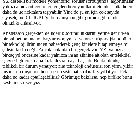
YZ destekli bir modele yönlendirici sorular sorduğunda, algoritmalar
yalnızca mevcut eğilimleri güçlendiren yanıtlar üretebilir; hatta lideri
daha da uç noktalara taşıyabilir. Yine de şu an için çok sayıda
siyasetçinin ChatGPT’yi bir danışman gibi görme eğiliminde
olmadığı anlaşılıyor.
Kristersson gerçekten de liderlik sorumluluklarını yerine getirirken
bir sohbet botuna mı başvuruyor, yoksa yalnızca röportajda popüler
bir teknoloji ürününden bahsederek genç kitlelere hitap etmeye mi
çalıştı, kesin değil. Ancak açık olan bir gerçek var: YZ, yalnızca
birkaç yıl öncesine kadar yalnızca insan zihnine ait olan entelektüel
işlevleri giderek daha fazla devralmaya başladı. Bu da oldukça
tehlikeli bir durum yaratıyor; zira teknoloji endüstrisi son yirmi yıldır
insanların düşünme becerilerini sistematik olarak zayıflatıyor. Peki
daha ne kadar aptallaşabiliriz? Görünüşe bakılırsa, hep birlikte bunu
keşfetmek üzereyiz.