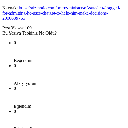
Kaynak:
https://gizmodo.com/prime-minister-of-sweden-dragged-
for-admitting-he-uses-chatgpt-to-help-him-make-decisions-
2000639765
Post Views:
109
Bu Yazıya Tepkiniz Ne Oldu?
0
Beğendim
0
Alkışlıyorum
0
Eğlendim
0