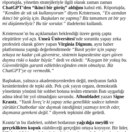
röportajda, yönetim stratejileriyle ilgili olarak zaman zaman
ChatGPT’den “ikinci bir görüş” aldığını
kabul etti. Röportajda,
“Kendim de sık sık kullanıyorum”
diyen Kristersson,
“En azından
ikinci bir görüş için. Başkaları ne yapmış? Biz tamamen zıt bir şey
mi düşünmeliyiz? Bu tür sorular.”
ifadelerini kullandı.
Kristersson’ın bu açıklamaları beklendiği üzere geniş çapta
eleştirilere yol açtı.
Umeå Üniversitesi
‘nde sorumlu yapay zeka
profesörü olarak görev yapan
Virginia Dignum
, aynı haber
platformuna yaptığı değerlendirmede
“Basit şeyler için yapay
zekaya ne kadar çok güvenirse, sistemin kapasitesine aşırı güven
duyma riski o kadar büyür.”
dedi ve ekledi:
“Kaygan bir yokuş bu.
Güvenilirliğin garanti edilebileceğinden emin olmalıyız. Biz
ChatGPT’ye oy vermedik.”
Başbakan, yalnızca akademisyenlerden değil, medyanın farklı
kesimlerinden de tepki aldı. Pek çok yayın organı, demokratik
yönetimin yönünü bir sohbet botuna teslim etmenin Batı uygarlığı
adına ideal bir yol olmadığını savundu.
Aftonbladet
yazarı
Signe
Krantz
,
“Yazık İsveç’e ki yapay zeka genellikle sadece tahmin
yürütür.Chatbotlar size duymak istediğinizi yazmayı tercih eder,
duymanız gerekeni değil.”
diyerek tepkisini dile getirdi.
Krantz’ın bu ifadeleri, sohbet botlarının
yağcılığa meyilli
ve
gerçeklikten kopuk
olabileceği gerçeğini ortaya koyuyor. Bir lider,