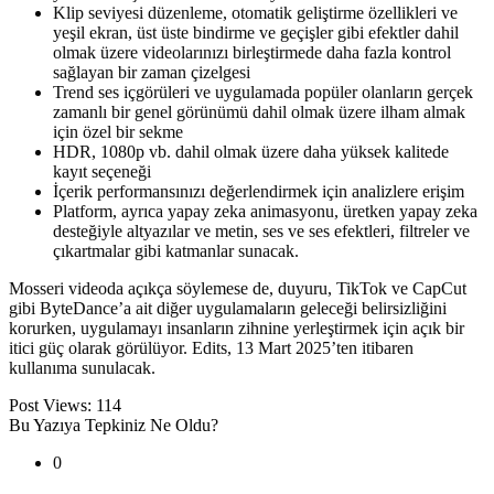
Klip seviyesi düzenleme, otomatik geliştirme özellikleri ve
yeşil ekran, üst üste bindirme ve geçişler gibi efektler dahil
olmak üzere videolarınızı birleştirmede daha fazla kontrol
sağlayan bir zaman çizelgesi
Trend ses içgörüleri ve uygulamada popüler olanların gerçek
zamanlı bir genel görünümü dahil olmak üzere ilham almak
için özel bir sekme
HDR, 1080p vb. dahil olmak üzere daha yüksek kalitede
kayıt seçeneği
İçerik performansınızı değerlendirmek için analizlere erişim
Platform, ayrıca yapay zeka animasyonu, üretken yapay zeka
desteğiyle altyazılar ve metin, ses ve ses efektleri, filtreler ve
çıkartmalar gibi katmanlar sunacak.
Mosseri videoda açıkça söylemese de, duyuru, TikTok ve CapCut
gibi ByteDance’a ait diğer uygulamaların geleceği belirsizliğini
korurken, uygulamayı insanların zihnine yerleştirmek için açık bir
itici güç olarak görülüyor. Edits, 13 Mart 2025’ten itibaren
kullanıma sunulacak.
Post Views:
114
Bu Yazıya Tepkiniz Ne Oldu?
0