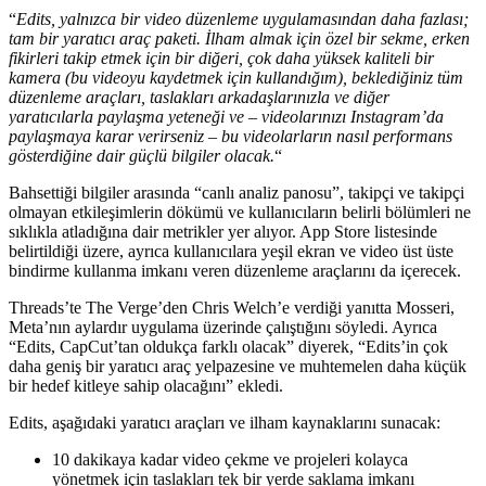
“
Edits, yalnızca bir video düzenleme uygulamasından daha fazlası;
tam bir yaratıcı araç paketi. İlham almak için özel bir sekme, erken
fikirleri takip etmek için bir diğeri, çok daha yüksek kaliteli bir
kamera (bu videoyu kaydetmek için kullandığım), beklediğiniz tüm
düzenleme araçları, taslakları arkadaşlarınızla ve diğer
yaratıcılarla paylaşma yeteneği ve – videolarınızı Instagram’da
paylaşmaya karar verirseniz – bu videolarların nasıl performans
gösterdiğine dair güçlü bilgiler olacak.
“
Bahsettiği bilgiler arasında “canlı analiz panosu”, takipçi ve takipçi
olmayan etkileşimlerin dökümü ve kullanıcıların belirli bölümleri ne
sıklıkla atladığına dair metrikler yer alıyor. App Store listesinde
belirtildiği üzere, ayrıca kullanıcılara yeşil ekran ve video üst üste
bindirme kullanma imkanı veren düzenleme araçlarını da içerecek.
Threads’te The Verge’den Chris Welch’e verdiği yanıtta Mosseri,
Meta’nın aylardır uygulama üzerinde çalıştığını söyledi. Ayrıca
“Edits, CapCut’tan oldukça farklı olacak” diyerek, “Edits’in çok
daha geniş bir yaratıcı araç yelpazesine ve muhtemelen daha küçük
bir hedef kitleye sahip olacağını” ekledi.
Edits, aşağıdaki yaratıcı araçları ve ilham kaynaklarını sunacak:
10 dakikaya kadar video çekme ve projeleri kolayca
yönetmek için taslakları tek bir yerde saklama imkanı