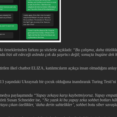
i örneklerinden farkını şu sözlerle açıkladı:
“Bu çalışma, daha titizlikl
 bizi alt edeceği aslında çok da şaşırtıcı değil; sonuçta bugüne dek 
len ilkel chatbot ELIZA, katılımcıların açıkça insan olmadığını anlayab
13 yaşındaki Ukraynalı bir çocuk olduğuna inandırarak Turing Testi’ni
 medya paylaşımında
“Yapay zekaya karşı kaybetmiyoruz. Yapay empati
törü Susan Schneider ise,
“Ne yazık ki bu yapay zeka sohbet botları h
a çıkan özellikler, ‘daha derin sahtelikler’, sohbet botu siber savaşl