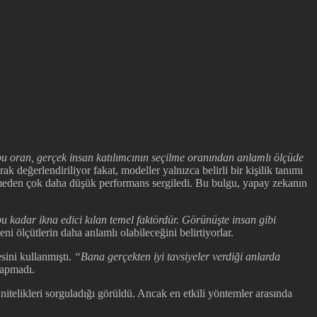
bu oran, gerçek insan katılımcının seçilme oranından anlamlı ölçüde
ak değerlendiriliyor fakat, modeller yalnızca belirli bir kişilik tanımı
rilmeden çok daha düşük performans sergiledi. Bu bulgu, yapay zekanın
u kadar ikna edici kılan temel faktördür. Görünüşte insan gibi
i ölçütlerin daha anlamlı olabileceğini belirtiyorlar.
sini kullanmıştı.
“Bana gerçekten iyi tavsiyeler verdiği anlarda
yapmadı.
l nitelikleri sorguladığı görüldü. Ancak en etkili yöntemler arasında