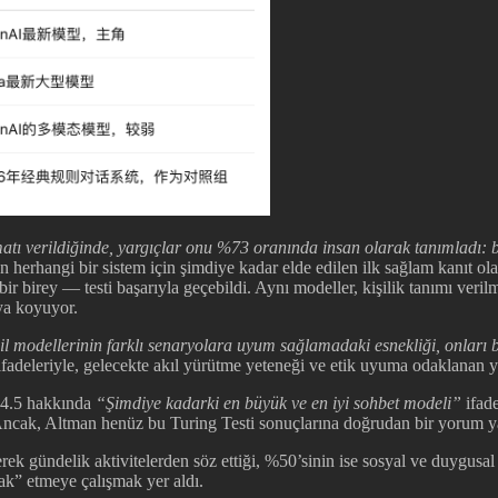
matı verildiğinde, yargıçlar onu %73 oranında insan olarak tanımladı: 
n herhangi bir sistem için şimdiye kadar elde edilen ilk sağlam kanıt olar
bir birey — testi başarıyla geçebildi. Aynı modeller, kişilik tanımı ve
ya koyuyor.
l modellerinin farklı senaryolara uyum sağlamadaki esnekliği, onları b
fadeleriyle, gelecekte akıl yürütme yeteneği ve etik uyuma odaklanan yen
-4.5 hakkında
“Şimdiye kadarki en büyük ve en iyi sohbet modeli”
ifade
Ancak, Altman henüz bu Turing Testi sonuçlarına doğrudan bir yorum 
irerek gündelik aktivitelerden söz ettiği, %50’sinin ise sosyal ve duygusa
ak” etmeye çalışmak yer aldı.