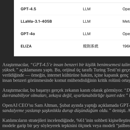
Araştırmacılar,
“GPT-4.5’e insan benzeri bir kişilik benimsemesi tali
yüksek.”
açıklamasını yaptı. Bu, orijinal üç taraflı Turing Testi’ni geçe
verildiğinde — örneğin, internet kültürüne hakim, içine kapanık genç 
insan benzeri görünmesinde komut mühendisliğinin kritik rolünü orta
Araştırmacılar, bu başarıyı gerçek zekanın kanıtı olarak görmüyor.
“Di
davranabiliyor olmaları, zekaya değil, uyarlanabilirliğe işaret eder.”
i
OpenAI CEO’su Sam Altman, Şubat ayında yaptığı açıklamada GPT
sandalyeme yaslanıp şaşkınlıkla durup düşündüğüm oldu.”
demişti. 
Katılımcıların stratejileri incelendiğinde, %61’inin sohbeti kişiselleşt
modele garip bir şey söyleyerek tepkisini ölçmek veya modeli “jailbre