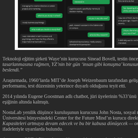
Teknoloji eğitim şirketi Waye’nin kurucusu Sinead Bovell, testin öncek
tasarlanmasına rağmen, YZ’nin bir gün ‘insan gibi konuşma’ konusunda
beslendi.”
Araştırmada, 1960’larda MIT’de Joseph Weizenbaum tarafından geliştiri
performansı, test düzeninin yeterince duyarlı olduğunu teyit etti.
2014 yılında Eugene Goostman adlı chatbot, jüri üyelerinin %33’ünü 
eşiğinin altında kalmıştı.
NostaLab yenilik düşünce kuruluşunun kurucusu John Nosta, sosyal
Üniversitesi bünyesindeki Center for the Future Mind’ın kurucu direk
Kapasiteleri artmaya devam edecek ve bu bir kabusa dönüşecek — ortay
ifadeleriyle uyarılarda bulundu.