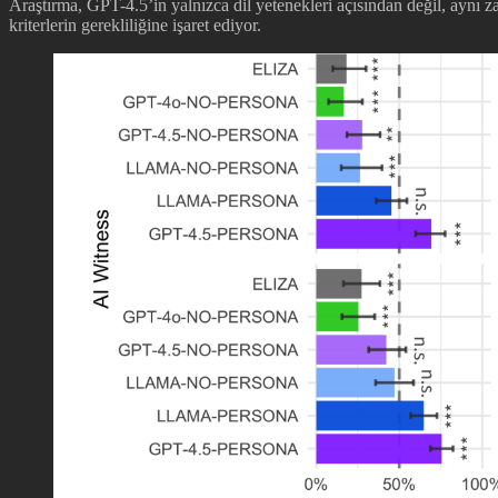
Araştırma, GPT-4.5’in yalnızca dil yetenekleri açısından değil, aynı z
kriterlerin gerekliliğine işaret ediyor.