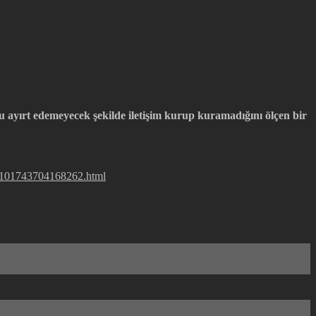
 ayırt edemeyecek şekilde iletişim kurup kuramadığını ölçen bir
e-101743704168262.html