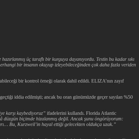
e hazırlanmış üç taraflı bir kurguya dayanıyordu. Testin bu kadar sıkı
herhangi bir insanın okuyup izleyebileceğinden çok daha fazla veriden
ileceği bir kontrol örneği olarak dahil edildi. ELIZA’nın zayıf
 geçtiği iddia edilmişti; ancak bu oran günümüzde geçer sayılan %50
ye karşı kaybediyoruz”
ifadelerini kullandı. Florida Atlantic
âlâ düzgün biçimde hizalanmış değil. Ancak şunu öngörüyorum:
arı… Bu, Kurzweil’in hayal ettiği gelecekten oldukça uzak.”