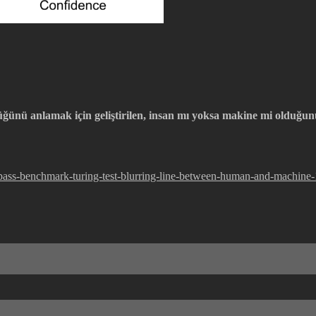
ğünü anlamak için geliştirilen, insan mı yoksa makine mi olduğunu
-pass-benchmark-turing-test-blurring-line-between-human-and-machin