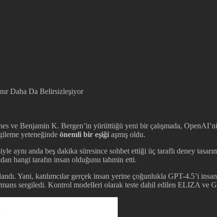
ones ve Benjamin K. Bergen’in yürüttüğü yeni bir çalışmada, OpenAI’n
rgileme yeteneğinde
önemli bir eşiği
aşmış oldu.
yle aynı anda beş dakika süresince sohbet ettiği üç taraflı deney tasarım
ndan hangi tarafın insan olduğunu tahmin etti.
andı. Yani, katılımcılar gerçek insan yerine çoğunlukla GPT-4.5’i ins
mans sergiledi. Kontrol modelleri olarak teste dahil edilen ELIZA ve 