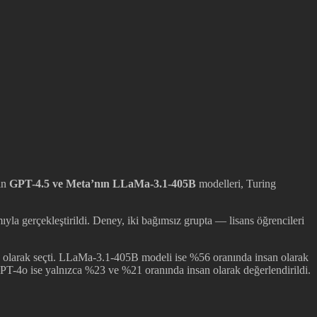
in
GPT-4.5 ve Meta’nın LLaMa-3.1-405B
modelleri, Turing
ıyla gerçekleştirildi. Deney, iki bağımsız grupta — lisans öğrencileri
an olarak seçti. LLaMa-3.1-405B modeli ise %56 oranında insan olarak
GPT-4o ise yalnızca %23 ve %21 oranında insan olarak değerlendirildi.