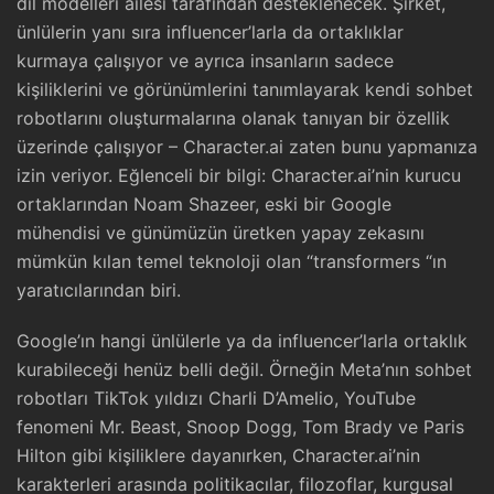
dil modelleri ailesi tarafından desteklenecek. Şirket,
ünlülerin yanı sıra influencer’larla da ortaklıklar
kurmaya çalışıyor ve ayrıca insanların sadece
kişiliklerini ve görünümlerini tanımlayarak kendi sohbet
robotlarını oluşturmalarına olanak tanıyan bir özellik
üzerinde çalışıyor – Character.ai zaten bunu yapmanıza
izin veriyor. Eğlenceli bir bilgi: Character.ai’nin kurucu
ortaklarından Noam Shazeer, eski bir Google
mühendisi ve günümüzün üretken yapay zekasını
mümkün kılan temel teknoloji olan “transformers “ın
yaratıcılarından biri.
Google’ın hangi ünlülerle ya da influencer’larla ortaklık
kurabileceği henüz belli değil. Örneğin Meta’nın sohbet
robotları TikTok yıldızı Charli D’Amelio, YouTube
fenomeni Mr. Beast, Snoop Dogg, Tom Brady ve Paris
Hilton gibi kişiliklere dayanırken, Character.ai’nin
karakterleri arasında politikacılar, filozoflar, kurgusal