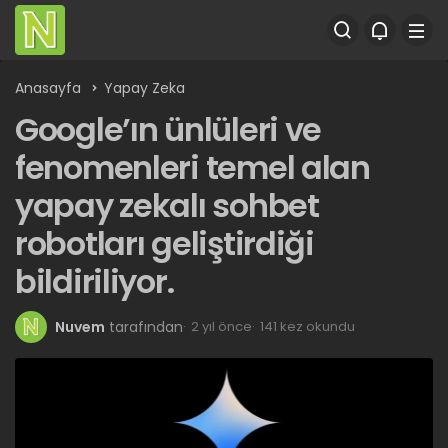
Anasayfa
Yapay Zeka
Google’ın ünlüleri ve
fenomenleri temel alan
yapay zekalı sohbet
robotları geliştirdiği
bildiriliyor.
Nuvem
tarafından
2 yıl önce
141 kez okundu