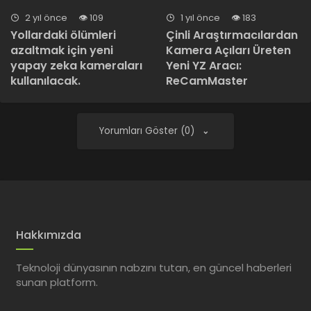
2 yıl önce
109
1 yıl önce
183
Yollardaki ölümleri
Çinli Araştırmacılardan
azaltmak için yeni
Kamera Açıları Üreten
yapay zeka kameraları
Yeni YZ Aracı:
kullanılacak.
ReCamMaster
Yorumları Göster (0)
Hakkımızda
Teknoloji dünyasının nabzını tutan, en güncel haberleri
sunan platform.