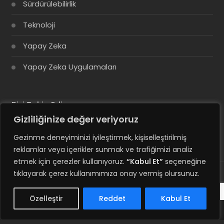
Sürdürülebilirlik
Teknoloji
Yapay Zeka
Yapay Zeka Uygulamaları
Bizi Takip Edin
Gizliliğinize değer veriyoruz
Gezinme deneyiminizi iyileştirmek, kişiselleştirilmiş
reklamlar veya içerikler sunmak ve trafiğimizi analiz
etmek için çerezler kullanıyoruz.
“Kabul Et”
seçeneğine
tıklayarak çerez kullanımımıza onay vermiş olursunuz.
© Copyright 2025, Tüm Hakları Saklıdır
Özelleştir
Reddet
Kabul Et
Hesabım