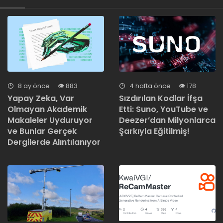
8 ay önce
883
4 hafta önce
178
Yapay Zeka, Var
Sızdırılan Kodlar İfşa
Olmayan Akademik
Etti: Suno, YouTube ve
Makaleler Uyduruyor
Deezer’dan Milyonlarca
ve Bunlar Gerçek
Şarkıyla Eğitilmiş!
Dergilerde Alıntılanıyor