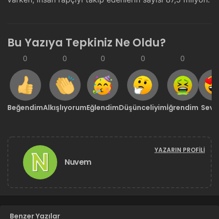
Bu Yazıya Tepkiniz Ne Oldu?
0
0
0
0
0
0
Beğendim
Alkışlıyorum
Eğlendim
Düşünceliyim
İğrendim
Sevd
YAZARIN PROFILI
Nuvem
Benzer Yazılar