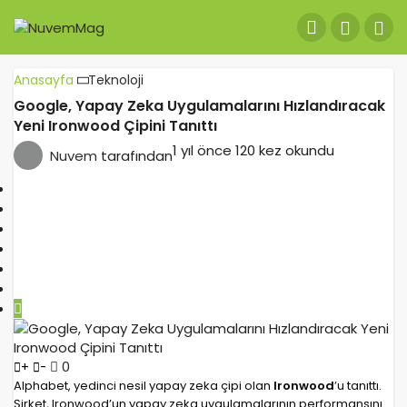
Anasayfa
Teknoloji
Google, Yapay Zeka Uygulamalarını Hızlandıracak
Yeni Ironwood Çipini Tanıttı
1 yıl önce
120 kez okundu
Nuvem
tarafından
0
+
-
Alphabet, yedinci nesil yapay zeka çipi olan
Ironwood
’u tanıttı.
Şirket, Ironwood’un yapay zeka uygulamalarının performansını