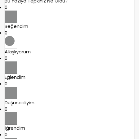
Bu Yazıya Tepkiniz Ne Oldu?
0
Beğendim
0
Alkışlıyorum
0
Eğlendim
0
Düşünceliyim
0
İğrendim
0