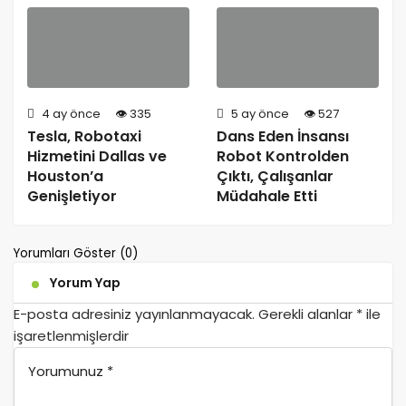
4 ay önce
335
5 ay önce
527
Tesla, Robotaxi
Dans Eden İnsansı
Hizmetini Dallas ve
Robot Kontrolden
Houston’a
Çıktı, Çalışanlar
Genişletiyor
Müdahale Etti
Yorumları Göster (0)
Yorum Yap
E-posta adresiniz yayınlanmayacak.
Gerekli alanlar
*
ile
işaretlenmişlerdir
Yorumunuz
*