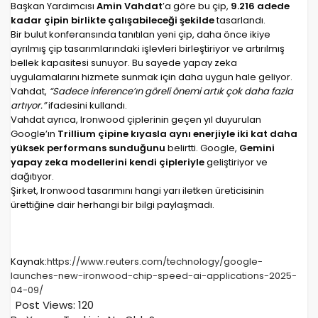
Başkan Yardımcısı
Amin Vahdat
’a göre bu çip,
9.216 adede
kadar çipin birlikte çalışabileceği şekilde
tasarlandı.
Bir bulut konferansında tanıtılan yeni çip, daha önce ikiye
ayrılmış çip tasarımlarındaki işlevleri birleştiriyor ve artırılmış
bellek kapasitesi sunuyor. Bu sayede yapay zeka
uygulamalarını hizmete sunmak için daha uygun hale geliyor.
Vahdat,
“Sadece inference’ın göreli önemi artık çok daha fazla
artıyor.”
ifadesini kullandı.
Vahdat ayrıca, Ironwood çiplerinin geçen yıl duyurulan
Google’ın
Trillium çipine kıyasla aynı enerjiyle iki kat daha
yüksek performans sunduğunu
belirtti. Google,
Gemini
yapay zeka modellerini kendi çipleriyle
geliştiriyor ve
dağıtıyor.
Şirket, Ironwood tasarımını hangi yarı iletken üreticisinin
ürettiğine dair herhangi bir bilgi paylaşmadı.
Kaynak:
https://www.reuters.com/technology/google-
launches-new-ironwood-chip-speed-ai-applications-2025-
04-09/
Post Views:
120