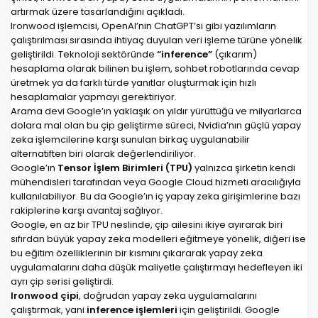
artırmak üzere tasarlandığını açıkladı.
Ironwood işlemcisi, OpenAI’nin ChatGPT’si gibi yazılımların
çalıştırılması sırasında ihtiyaç duyulan veri işleme türüne yönelik
geliştirildi. Teknoloji sektöründe
“inference”
(çıkarım)
hesaplama olarak bilinen bu işlem, sohbet robotlarında cevap
üretmek ya da farklı türde yanıtlar oluşturmak için hızlı
hesaplamalar yapmayı gerektiriyor.
Arama devi Google’ın yaklaşık on yıldır yürüttüğü ve milyarlarca
dolara mal olan bu çip geliştirme süreci, Nvidia’nın güçlü yapay
zeka işlemcilerine karşı sunulan birkaç uygulanabilir
alternatiften biri olarak değerlendiriliyor.
Google’ın
Tensor İşlem Birimleri (TPU)
yalnızca şirketin kendi
mühendisleri tarafından veya Google Cloud hizmeti aracılığıyla
kullanılabiliyor. Bu da Google’ın iç yapay zeka girişimlerine bazı
rakiplerine karşı avantaj sağlıyor.
Google, en az bir TPU neslinde, çip ailesini ikiye ayırarak biri
sıfırdan büyük yapay zeka modelleri eğitmeye yönelik, diğeri ise
bu eğitim özelliklerinin bir kısmını çıkararak yapay zeka
uygulamalarını daha düşük maliyetle çalıştırmayı hedefleyen iki
ayrı çip serisi geliştirdi.
Ironwood çipi
, doğrudan yapay zeka uygulamalarını
çalıştırmak, yani
inference işlemleri
için geliştirildi. Google