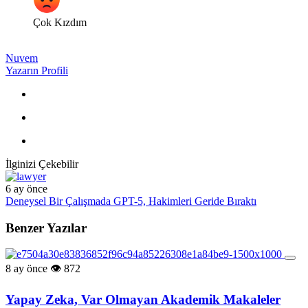
Çok Kızdım
Nuvem
Yazarın Profili
İlginizi Çekebilir
6 ay önce
Deneysel Bir Çalışmada GPT-5, Hakimleri Geride Bıraktı
Benzer Yazılar
8 ay önce
872
Yapay Zeka, Var Olmayan Akademik Makaleler