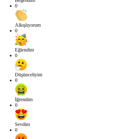
Beğendim
0
Alkışlıyorum
0
Eğlendim
0
Düşünceliyim
0
İğrendim
0
Sevdim
0