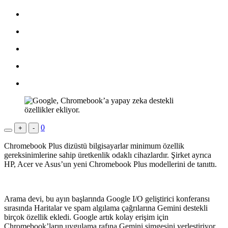
0
+
-
Chromebook Plus dizüstü bilgisayarlar minimum özellik
gereksinimlerine sahip üretkenlik odaklı cihazlardır. Şirket ayrıca
HP, Acer ve Asus’un yeni Chromebook Plus modellerini de tanıttı.
Arama devi, bu ayın başlarında Google I/O geliştirici konferansı
sırasında Haritalar ve spam algılama çağrılarına Gemini destekli
birçok özellik ekledi. Google artık kolay erişim için
Chromebook’ların uygulama rafına Gemini simgesini yerleştiriyor.