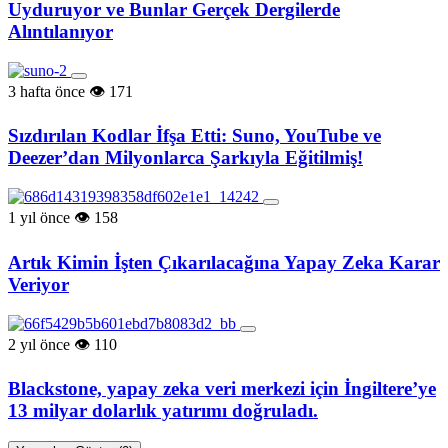
Uyduruyor ve Bunlar Gerçek Dergilerde
Alıntılanıyor
3 hafta önce
171
Sızdırılan Kodlar İfşa Etti: Suno, YouTube ve
Deezer’dan Milyonlarca Şarkıyla Eğitilmiş!
1 yıl önce
158
Artık Kimin İşten Çıkarılacağına Yapay Zeka Karar
Veriyor
2 yıl önce
110
Blackstone, yapay zeka veri merkezi için İngiltere’ye
13 milyar dolarlık yatırımı doğruladı.