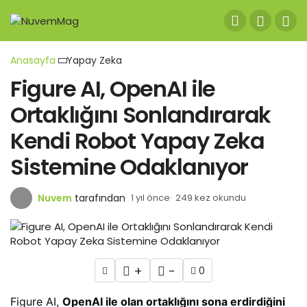
Anasayfa
Yapay Zeka
Figure AI, OpenAI ile
Ortaklığını Sonlandırarak
Kendi Robot Yapay Zeka
Sistemine Odaklanıyor
Nuvem
tarafından
1 yıl önce
249 kez okundu
+
-
0
Figure AI,
OpenAI ile olan ortaklığını sona erdirdiğini