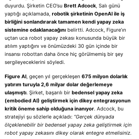
duyurdu. Şirketin CEO’su
Brett Adcock
, Salı günü
yaptığı açıklamada,
robotik şirketinin OpenAI ile iş
birliğini sonlandırarak tamamen kendi yapay zeka
sistemine odaklanacağını
belirtti. Adcock, Figure’ın
uçtan uca robot yapay zekası konusunda büyük bir
atılım yaptığını ve önümüzdeki 30 gün içinde bir
insansı robottan daha önce hiç görülmemiş bir şey
sergileyeceklerini söyledi.
Figure AI
, geçen yıl gerçekleşen
675 milyon dolarlık
yatırım turuyla 2,6 milyar dolar değerlemeye
ulaşmıştı
. Şirket, başarılı bir
bedensel yapay zeka
(embodied AI) geliştirmek için dikey entegrasyonun
kritik öneme sahip olduğuna inanıyor
. Adcock, bu
stratejiyi şu sözlerle açıkladı:
“Gerçek dünyada
ölçeklenebilir bir bedensel yapay zeka geliştirmek için
robot yapay zekasını dikey olarak entegre etmelisiniz.