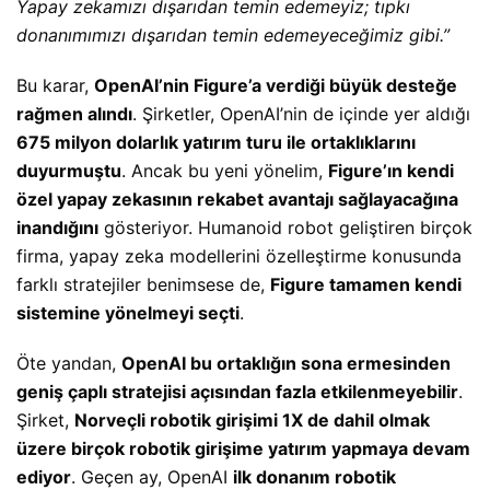
Yapay zekamızı dışarıdan temin edemeyiz; tıpkı
donanımımızı dışarıdan temin edemeyeceğimiz gibi.”
Bu karar,
OpenAI’nin Figure’a verdiği büyük desteğe
rağmen alındı
. Şirketler, OpenAI’nin de içinde yer aldığı
675 milyon dolarlık yatırım turu ile ortaklıklarını
duyurmuştu
. Ancak bu yeni yönelim,
Figure’ın kendi
özel yapay zekasının rekabet avantajı sağlayacağına
inandığını
gösteriyor. Humanoid robot geliştiren birçok
firma, yapay zeka modellerini özelleştirme konusunda
farklı stratejiler benimsese de,
Figure tamamen kendi
sistemine yönelmeyi seçti
.
Öte yandan,
OpenAI bu ortaklığın sona ermesinden
geniş çaplı stratejisi açısından fazla etkilenmeyebilir
.
Şirket,
Norveçli robotik girişimi 1X de dahil olmak
üzere birçok robotik girişime yatırım yapmaya devam
ediyor
. Geçen ay, OpenAI
ilk donanım robotik