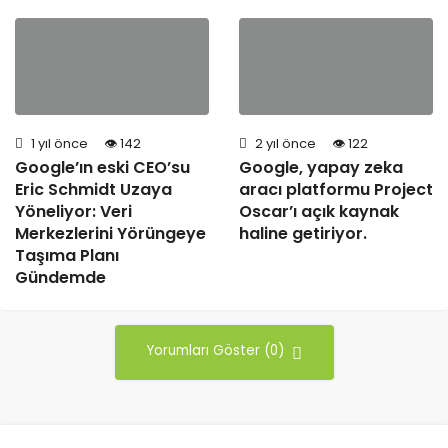
1 yıl önce
142
2 yıl önce
122
Google’ın eski CEO’su
Google, yapay zeka
Eric Schmidt Uzaya
aracı platformu Project
Yöneliyor: Veri
Oscar’ı açık kaynak
Merkezlerini Yörüngeye
haline getiriyor.
Taşıma Planı
Gündemde
Yorumları Göster (0)