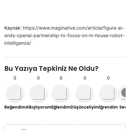
Kaynak:
https://www.maginative.com/article/figure-ai-
ends-openai-partnership-to-focus-on-in-house-robot-
intelligence/
Bu Yazıya Tepkiniz Ne Oldu?
0
0
0
0
0
0
Beğendim
Alkışlıyorum
Eğlendim
Düşünceliyim
İğrendim
Sevd