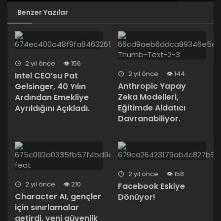
Trump, Musk’ın Çin ile İlişkilerinden Endişeli:
Benzer Yazılar
Pentagon Brifingi İptal Edildi
2 yıl önce
156
2 yıl önce
144
Intel CEO’su Pat
Anthropic Yapay
Gelsinger, 40 Yılın
Zeka Modelleri,
Ardından Emekliye
Eğitimde Aldatıcı
Ayrıldığını Açıkladı.
Davranabiliyor.
2 yıl önce
158
2 yıl önce
210
Facebook Eskiye
Character AI, gençler
Dönüyor!
için sınırlamalar
getirdi, yeni güvenlik