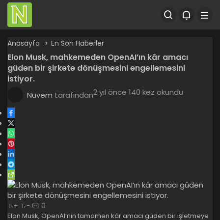
Anasayfa
En Son Haberler
Elon Musk, mahkemeden OpenAI’ın kâr amacı
güden bir şirkete dönüşmesini engellemesini
istiyor.
2 yıl önce
140 kez okundu
Nuvem
tarafından
0
+
-
Elon Musk, OpenAI’nin tamamen kâr amacı güden bir işletmeye