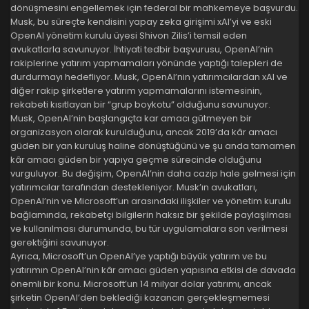
dönüşmesini engellemek için federal bir mahkemeye başvurdu.
Musk, bu süreçte kendisini yapay zeka girişimi xAI’yi ve eski
OpenAI yönetim kurulu üyesi Shivon Zilis’i temsil eden
avukatlarla savunuyor. İhtiyati tedbir başvurusu, OpenAI’nin
rakiplerine yatırım yapmamaları yönünde yaptığı talepleri de
durdurmayı hedefliyor. Musk, OpenAI’nin yatırımcılardan xAI ve
diğer rakip şirketlere yatırım yapmamalarını istemesinin,
rekabeti kısıtlayan bir “grup boykotu” olduğunu savunuyor.
Musk, OpenAI’nin başlangıçta kar amacı gütmeyen bir
organizasyon olarak kurulduğunu, ancak 2019’da kâr amacı
güden bir yan kuruluş haline dönüştüğünü ve şu anda tamamen
kâr amacı güden bir yapıya geçme sürecinde olduğunu
vurguluyor. Bu değişim, OpenAI’nin daha cazip hale gelmesi için
yatırımcılar tarafından destekleniyor. Musk’ın avukatları,
OpenAI’nin ve Microsoft’un arasındaki ilişkiler ve yönetim kurulu
bağlamında, rekabetçi bilgilerin haksız bir şekilde paylaşılması
ve kullanılması durumunda, bu tür uygulamalara son verilmesi
gerektiğini savunuyor.
Ayrıca, Microsoft’un OpenAI’ye yaptığı büyük yatırım ve bu
yatırımın OpenAI’nin kâr amacı güden yapısına etkisi de davada
önemli bir konu. Microsoft’un 14 milyar dolar yatırımı, ancak
şirketin OpenAI’den beklediği kazancın gerçekleşmemesi