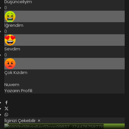
Düşünceliyim
0
İğrendim
0
Sevdim
0
Çok Kızdım
Nuvem
Yazarın Profili
İlginizi Çekebilir
1 yıl önce