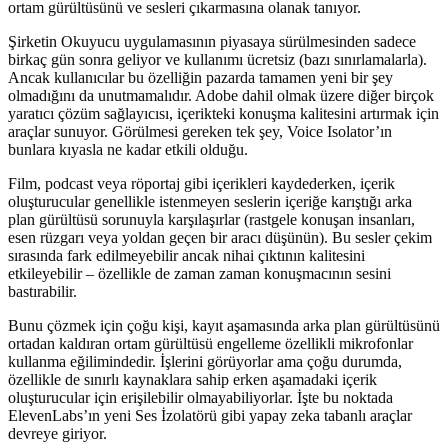
ortam gürültüsünü ve sesleri çıkarmasına olanak tanıyor.
Şirketin Okuyucu uygulamasının piyasaya sürülmesinden sadece
birkaç gün sonra geliyor ve kullanımı ücretsiz (bazı sınırlamalarla).
Ancak kullanıcılar bu özelliğin pazarda tamamen yeni bir şey
olmadığını da unutmamalıdır. Adobe dahil olmak üzere diğer birçok
yaratıcı çözüm sağlayıcısı, içerikteki konuşma kalitesini artırmak için
araçlar sunuyor. Görülmesi gereken tek şey, Voice Isolator’ın
bunlara kıyasla ne kadar etkili olduğu.
Film, podcast veya röportaj gibi içerikleri kaydederken, içerik
oluşturucular genellikle istenmeyen seslerin içeriğe karıştığı arka
plan gürültüsü sorunuyla karşılaşırlar (rastgele konuşan insanları,
esen rüzgarı veya yoldan geçen bir aracı düşünün). Bu sesler çekim
sırasında fark edilmeyebilir ancak nihai çıktının kalitesini
etkileyebilir – özellikle de zaman zaman konuşmacının sesini
bastırabilir.
Bunu çözmek için çoğu kişi, kayıt aşamasında arka plan gürültüsünü
ortadan kaldıran ortam gürültüsü engelleme özellikli mikrofonlar
kullanma eğilimindedir. İşlerini görüyorlar ama çoğu durumda,
özellikle de sınırlı kaynaklara sahip erken aşamadaki içerik
oluşturucular için erişilebilir olmayabiliyorlar. İşte bu noktada
ElevenLabs’ın yeni Ses İzolatörü gibi yapay zeka tabanlı araçlar
devreye giriyor.