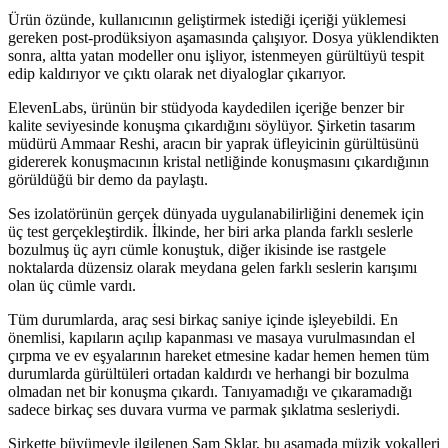
Ürün özünde, kullanıcının geliştirmek istediği içeriği yüklemesi
gereken post-prodüksiyon aşamasında çalışıyor. Dosya yüklendikten
sonra, altta yatan modeller onu işliyor, istenmeyen gürültüyü tespit
edip kaldırıyor ve çıktı olarak net diyaloglar çıkarıyor.
ElevenLabs, ürünün bir stüdyoda kaydedilen içeriğe benzer bir
kalite seviyesinde konuşma çıkardığını söylüyor. Şirketin tasarım
müdürü Ammaar Reshi, aracın bir yaprak üfleyicinin gürültüsünü
gidererek konuşmacının kristal netliğinde konuşmasını çıkardığının
görüldüğü bir demo da paylaştı.
Ses izolatörünün gerçek dünyada uygulanabilirliğini denemek için
üç test gerçekleştirdik. İlkinde, her biri arka planda farklı seslerle
bozulmuş üç ayrı cümle konuştuk, diğer ikisinde ise rastgele
noktalarda düzensiz olarak meydana gelen farklı seslerin karışımı
olan üç cümle vardı.
Tüm durumlarda, araç sesi birkaç saniye içinde işleyebildi. En
önemlisi, kapıların açılıp kapanması ve masaya vurulmasından el
çırpma ve ev eşyalarının hareket etmesine kadar hemen hemen tüm
durumlarda gürültüleri ortadan kaldırdı ve herhangi bir bozulma
olmadan net bir konuşma çıkardı. Tanıyamadığı ve çıkaramadığı
sadece birkaç ses duvara vurma ve parmak şıklatma sesleriydi.
Şirkette büyümeyle ilgilenen Sam Sklar, bu aşamada müzik vokalleri