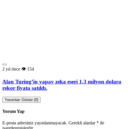
2 yıl önce
154
Alan Turing’in yapay zeka eseri 1,3 milyon dolara
rekor fiyata satıldı.
Yorumları Göster (0)
Yorum Yap
E-posta adresiniz yayınlanmayacak.
Gerekli alanlar
*
ile
işaretlenmişlerdir