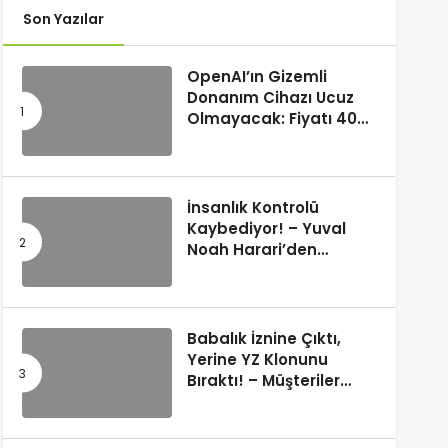
Son Yazılar
OpenAI’ın Gizemli
Donanım Cihazı Ucuz
Olmayacak: Fiyatı 400
Dolara Çıkabilir
İnsanlık Kontrolü
Kaybediyor! – Yuval
Noah Harari’den
Korkutan 50 Yıl
Kehaneti
Babalık İznine Çıktı,
Yerine YZ Klonunu
Bıraktı! – Müşteriler
Farkı Anlamadı