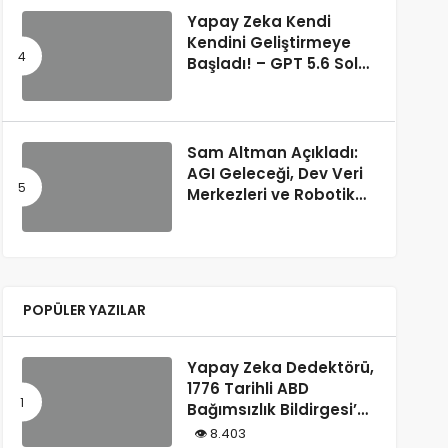
Yapay Zeka Kendi
Kendini Geliştirmeye
Başladı! – GPT 5.6 Sol
Kendi Kodunu Yazdı
Sam Altman Açıkladı:
AGI Geleceği, Dev Veri
Merkezleri ve Robotik
Devrim! – “Süper Zeka
Herkesin Hakkı”
POPÜLER YAZILAR
Yapay Zeka Dedektörü,
1776 Tarihli ABD
Bağımsızlık Bildirgesi’ni
“Yapay Zeka
8.403