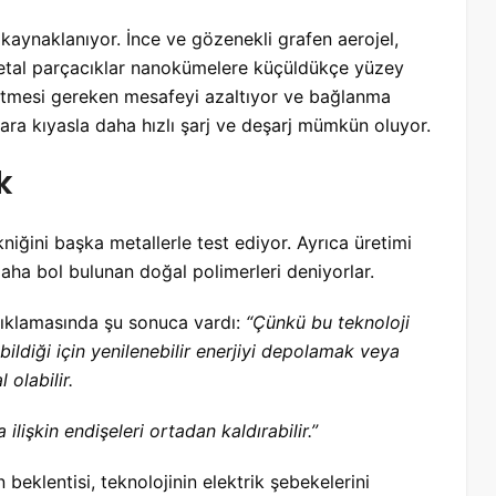
aynaklanıyor. İnce ve gözenekli grafen aerojel,
 Metal parçacıklar nanokümelere küçüldükçe yüzey
t etmesi gereken mesafeyi azaltıyor ve bağlanma
lara kıyasla daha hızlı şarj ve deşarj mümkün oluyor.
k
iğini başka metallerle test ediyor. Ayrıca üretimi
daha bol bulunan doğal polimerleri deniyorlar.
ıklamasında şu sonuca vardı:
“Çünkü bu teknoloji
ildiği için yenilenebilir enerjiyi depolamak veya
 olabilir.
lişkin endişeleri ortadan kaldırabilir.”
n beklentisi, teknolojinin elektrik şebekelerini