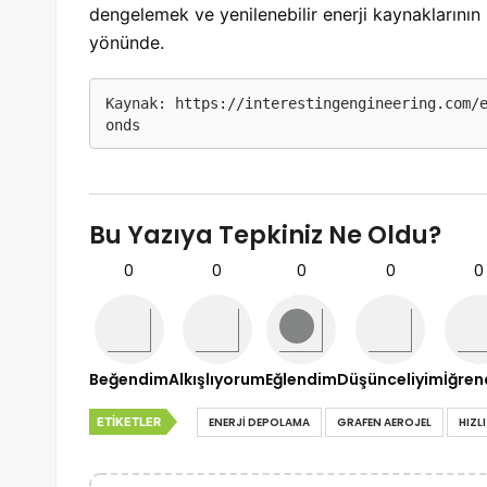
dengelemek ve yenilenebilir enerji kaynaklarının k
yönünde.
Kaynak: 
https://interestingengineering.com/
onds
Bu Yazıya Tepkiniz Ne Oldu?
0
0
0
0
0
Beğendim
Alkışlıyorum
Eğlendim
Düşünceliyim
İğre
ETIKETLER
ENERJI DEPOLAMA
GRAFEN AEROJEL
HIZL