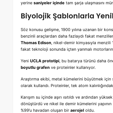
yerine
saniyeler içinde
tam şarja ulaşmasını müm
Biyolojik Şablonlarla Yeni
Söz konusu gelişme, 1900 yılına uzanan bir kons
benzinli araçlardan daha fazlaydı fakat menzilleri
Thomas Edison
, nikel-demir kimyasıyla menzili
fakat teknoloji sonunda içten yanmalı motorların 
Yeni
UCLA prototipi
, bu batarya türünü daha önc
boyutlu grafen
ve proteinler kullanıyor.
Araştırma ekibi, metal kümelerini büyütmek için s
olarak kullandı. Proteinler, tek atom kalınlığında
Karışım su içinde aşırı ısıtıldı ve ardından yüksek
dönüştürdü ve nikel ile demir kümelerini yapını
%99’u havadan oluşan bir
aerojel
oldu.