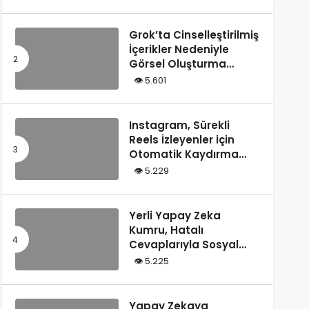
Tarafından Yazılmış”
Olarak Tanımladı
Grok’ta Cinselleştirilmiş
İçerikler Nedeniyle
Görsel Oluşturma
Kısıtlandı
5.601
Instagram, Sürekli
Reels İzleyenler için
Otomatik Kaydırma
Özelliğini Test Ediyor
5.229
Yerli Yapay Zeka
Kumru, Hatalı
Cevaplarıyla Sosyal
Medyada Gündem
5.225
Oldu
Yapay Zekaya