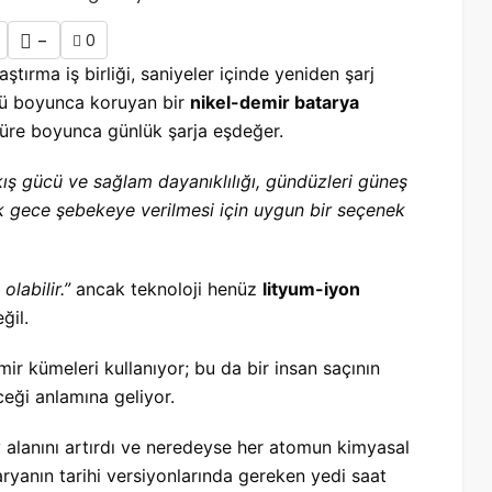
-
0
ştırma iş birliği, saniyeler içinde yeniden şarj
gü boyunca koruyan bir
nikel-demir batarya
n süre boyunca günlük şarja eşdeğer.
çıkış gücü ve sağlam dayanıklılığı, gündüzleri güneş
rak gece şebekeye verilmesi için uygun bir seçenek
olabilir.”
ancak teknoloji henüz
lityum-iyon
ğil.
r kümeleri kullanıyor; bu da bir insan saçının
ceği anlamına geliyor.
 alanını artırdı ve neredeyse her atomun kimyasal
taryanın tarihi versiyonlarında gereken yedi saat