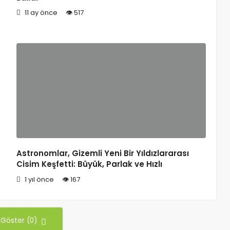
11 ay önce
517
Astronomlar, Gizemli Yeni Bir Yıldızlararası
Cisim Keşfetti: Büyük, Parlak ve Hızlı
1 yıl önce
167
 Göster (0)