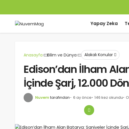
Yapay Zeka
T
Alakalı Konular
Anasayfa
Bilim ve Dünya
Edison’dan İlham Alan
İçinde Şarj, 12.000 Dö
Nuvem
tarafından
6 ay önce
146 kez okundu
O