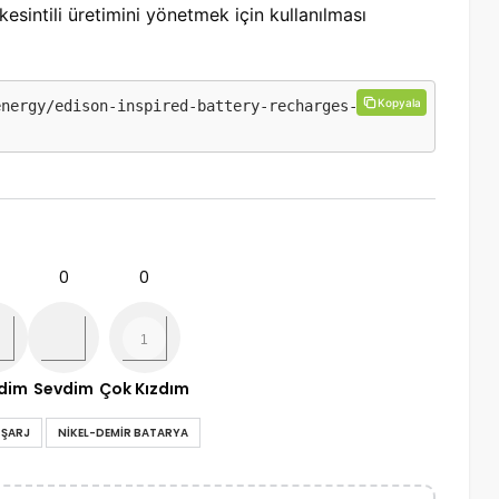
esintili üretimini yönetmek için kullanılması
Kopyala
energy/edison-inspired-battery-recharges-in-sec
0
0
ndim
Sevdim
Çok Kızdım
I ŞARJ
NIKEL-DEMIR BATARYA