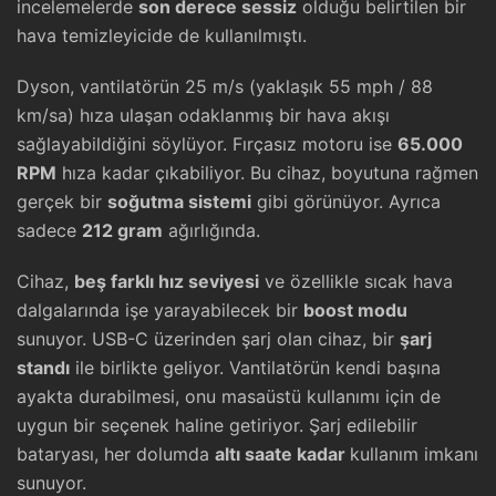
incelemelerde
son derece sessiz
olduğu belirtilen bir
hava temizleyicide de kullanılmıştı.
Dyson, vantilatörün 25 m/s (yaklaşık 55 mph / 88
km/sa) hıza ulaşan odaklanmış bir hava akışı
sağlayabildiğini söylüyor. Fırçasız motoru ise
65.000
RPM
hıza kadar çıkabiliyor. Bu cihaz, boyutuna rağmen
gerçek bir
soğutma sistemi
gibi görünüyor. Ayrıca
sadece
212 gram
ağırlığında.
Cihaz,
beş farklı hız seviyesi
ve özellikle sıcak hava
dalgalarında işe yarayabilecek bir
boost modu
sunuyor. USB-C üzerinden şarj olan cihaz, bir
şarj
standı
ile birlikte geliyor. Vantilatörün kendi başına
ayakta durabilmesi, onu masaüstü kullanımı için de
uygun bir seçenek haline getiriyor. Şarj edilebilir
bataryası, her dolumda
altı saate kadar
kullanım imkanı
sunuyor.