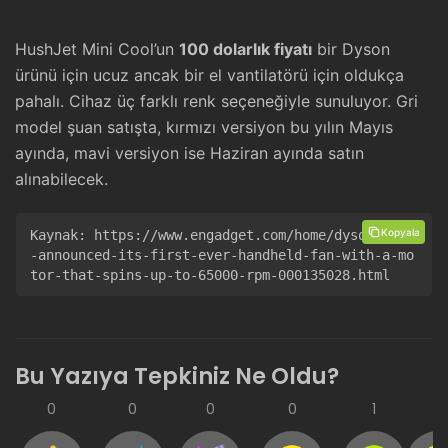
HushJet Mini Cool’un
100 dolarlık fiyatı
bir Dyson
ürünü için ucuz ancak bir el vantilatörü için oldukça
pahalı. Cihaz üç farklı renk seçeneğiyle sunuluyor. Gri
model şuan satışta, kırmızı versiyon bu yılın Mayıs
ayında, mavi versiyon ise Haziran ayında satın
alınabilecek.
Kopyala
Kaynak: 
https://www.engadget.com/home/dyson-just
-announced-its-first-ever-handheld-fan-with-a-mo
tor-that-spins-up-to-65000-rpm-000135028.html
Bu Yazıya Tepkiniz Ne Oldu?
0
0
0
0
1
0