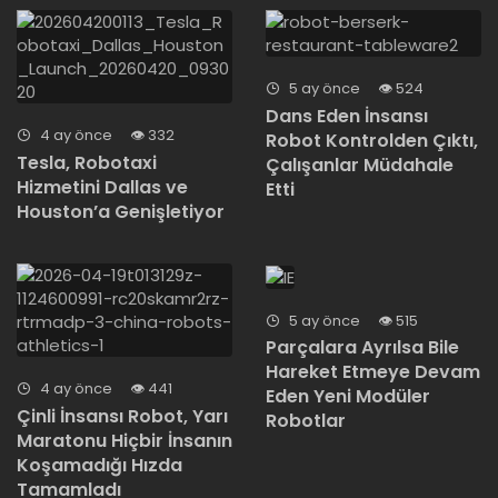
5 ay önce
524
Dans Eden İnsansı
4 ay önce
332
Robot Kontrolden Çıktı,
Tesla, Robotaxi
Çalışanlar Müdahale
Hizmetini Dallas ve
Etti
Houston’a Genişletiyor
5 ay önce
515
Parçalara Ayrılsa Bile
Hareket Etmeye Devam
4 ay önce
441
Eden Yeni Modüler
Çinli İnsansı Robot, Yarı
Robotlar
Maratonu Hiçbir İnsanın
Koşamadığı Hızda
Tamamladı