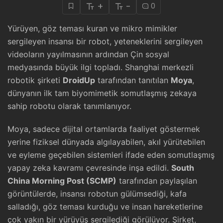
+
-
0
Yürüyen, göz teması kuran ve mikro mimikler
sergileyen insansı bir robot, yeteneklerini sergileyen
videoların yayılmasının ardından Çin sosyal
medyasında büyük ilgi topladı. Shanghai merkezli
robotik şirketi
DroidUp
tarafından tanıtılan
Moya
,
dünyanın ilk tam biyomimetik somutlaşmış zekaya
sahip robotu olarak tanımlanıyor.
Moya, sadece dijital ortamlarda faaliyet göstermek
yerine fiziksel dünyada algılayabilen, akıl yürütebilen
ve eyleme geçebilen sistemleri ifade eden somutlaşmış
yapay zeka kavramı çevresinde inşa edildi.
South
China Morning Post (SCMP)
tarafından paylaşılan
görüntülerde, insansı robotun gülümsediği, kafa
salladığı, göz teması kurduğu ve insan hareketlerine
çok yakın bir yürüyüş sergilediği görülüyor. Şirket,