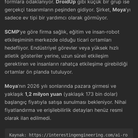
formlara odaklanıyor.
DroidUp
gibi küçük bir grup ise
gerçekçi tasarımların peşinden gidiyor. Şirket,
Moya
’yı
sadece ev tipi bir yardımcı olarak görmüyor.
SCMP
’ye göre firma sağlık, eğitim ve insan-robot
etkileşiminin merkezde olduğu ticari ortamları
hedefliyor. Endüstriyel görevler veya yüksek hızlı
atletik gösteriler yerine, uzun süreli etkileşim
gerektiren ve insanların rahatça etkileşime girebildiği
ortamlar ön planda tutuluyor.
Moya
’nın 2026 yılı sonlarında pazara girmesi ve
yaklaşık
1,2 milyon yuan
(yaklaşık 173 bin dolar)
başlangıç fiyatıyla satışa sunulması bekleniyor. Nihai
fiyatlandırma ve erişilebilirlik detayları henüz resmi
olarak ilan edilmedi.
Kaynak: 
https://interestingengineering.com/ai-ro