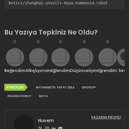
botics/shanghai-unveils-moya-humanoid-robot
Bu Yazıya Tepkiniz Ne Oldu?
0
0
0
0
0
0
Beğendim
Alkışlıyorum
Eğlendim
Düşünceliyim
İğrendim
Sevd
ETIKETLER
BIYOMIMETIK YAPAY ZEKA
DROIDUP
İNSANSI ROBOT
MOYA
YAZARIN PROFILI
Nuvem