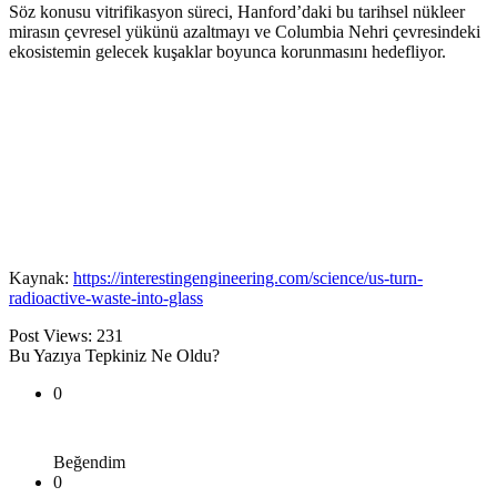
Söz konusu vitrifikasyon süreci, Hanford’daki bu tarihsel nükleer
mirasın çevresel yükünü azaltmayı ve Columbia Nehri çevresindeki
ekosistemin gelecek kuşaklar boyunca korunmasını hedefliyor.
Kaynak:
https://interestingengineering.com/science/us-turn-
radioactive-waste-into-glass
Post Views:
231
Bu Yazıya Tepkiniz Ne Oldu?
0
Beğendim
0