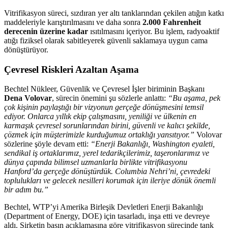
Vitrifikasyon süreci, sızdıran yer altı tanklarından çekilen atığın katkı
maddeleriyle karıştırılmasını ve daha sonra
2.000 Fahrenheit
derecenin üzerine kadar
ısıtılmasını içeriyor. Bu işlem, radyoaktif
atığı fiziksel olarak sabitleyerek güvenli saklamaya uygun cama
dönüştürüyor.
Çevresel Riskleri Azaltan Aşama
Bechtel Nükleer, Güvenlik ve Çevresel İşler biriminin Başkanı
Dena Volovar
, sürecin önemini şu sözlerle anlattı:
“Bu aşama, pek
çok kişinin paylaştığı bir vizyonun gerçeğe dönüşmesini temsil
ediyor. Onlarca yıllık ekip çalışmasını, yeniliği ve ülkenin en
karmaşık çevresel sorunlarından birini, güvenli ve kalıcı şekilde,
çözmek için müşterimizle kurduğumuz ortaklığı yansıtıyor.”
Volovar
sözlerine şöyle devam etti:
“Enerji Bakanlığı, Washington eyaleti,
sendikal iş ortaklarımız, yerel tedarikçilerimiz, taşeronlarımız ve
dünya çapında bilimsel uzmanlarla birlikte vitrifikasyonu
Hanford’da gerçeğe dönüştürdük. Columbia Nehri’ni, çevredeki
toplulukları ve gelecek nesilleri korumak için ileriye dönük önemli
bir adım bu.”
Bechtel, WTP’yi Amerika Birleşik Devletleri Enerji Bakanlığı
(Department of Energy, DOE) için tasarladı, inşa etti ve devreye
aldı. Şirketin basın açıklamasına göre vitrifikasyon sürecinde tank