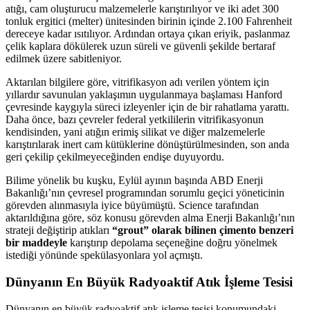
atığı, cam oluşturucu malzemelerle karıştırılıyor ve iki adet 300
tonluk ergitici (melter) ünitesinden birinin içinde 2.100 Fahrenheit
dereceye kadar ısıtılıyor. Ardından ortaya çıkan eriyik, paslanmaz
çelik kaplara dökülerek uzun süreli ve güvenli şekilde bertaraf
edilmek üzere sabitleniyor.
Aktarılan bilgilere göre, vitrifikasyon adı verilen yöntem için
yıllardır savunulan yaklaşımın uygulanmaya başlaması Hanford
çevresinde kaygıyla süreci izleyenler için de bir rahatlama yarattı.
Daha önce, bazı çevreler federal yetkililerin vitrifikasyonun
kendisinden, yani atığın erimiş silikat ve diğer malzemelerle
karıştırılarak inert cam kütüklerine dönüştürülmesinden, son anda
geri çekilip çekilmeyeceğinden endişe duyuyordu.
Bilime yönelik bu kuşku, Eylül ayının başında ABD Enerji
Bakanlığı’nın çevresel programından sorumlu geçici yöneticinin
görevden alınmasıyla iyice büyümüştü. Science tarafından
aktarıldığına göre, söz konusu görevden alma Enerji Bakanlığı’nın
strateji değiştirip atıkları
“grout” olarak bilinen çimento benzeri
bir maddeyle
karıştırıp depolama seçeneğine doğru yönelmek
istediği yönünde spekülasyonlara yol açmıştı.
Dünyanın En Büyük Radyoaktif Atık İşleme Tesisi
Dünyanın en büyük radyoaktif atık işleme tesisi konumundaki