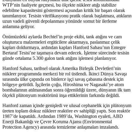
WTP’nin faaliyete geçmesi, bu ölçekte nükleer atığı stabilize
edebilme kapasitesini göstermesi açısından kritik bir başarı olarak
tanımlanıyor. Tesisin vitrifikasyonu pratik olarak başlatması, atıkların
uzun vadeli güvenli depolanması yönünde somut bir ilerleme
anlamına geliyor.
Önümüzdeki aylarda Bechtel’in proje ekibi, tank atığını ve cam
oluşturucu malzemeleri ergiticilere aktarmaya, paslanmaz çelik
kapları doldurmaya, ardından kapları Hanford Sahası’nın Entegre
Bertaraf Tesisi’ne taşımaya devam edecek. İşletme sürecinde tesisin
günde ortalama 5.300 galon tank atığını işlemesi planlanıyor.
Hanford Sahası, tarihsel olarak Amerika Birleşik Devletleri’nin
nükleer programında merkezi bir rol üstlendi. İkinci Dünya Savaşı
sırasında ülke çapında on binlerce işçi savaş çabasına destek için
bölgeye getirildi. İşçilerin çoğu, Hiroshima ve Nagasaki’ye atom
bombalarının atılmasından sonra öğrenildiği üzere, dünyanın ilk tam
ölçekli plütonyum reaktörünü inşa ettiklerinin farkında değildi.
Hanford zaman içinde genişledi ve ulusal cephanelik için plütonyum
üreten toplam dokuz nükleer reaktöre ev sahipliği yaptı. Son reaktör
1987’de kapatıldı. Ardından 1989’da, Washington eyaleti, ABD
Enerji Bakanlığı ve Çevre Koruma Ajansı (Environmental
Protection Agency) arasında temizleme anlaşmaları imzalandı.