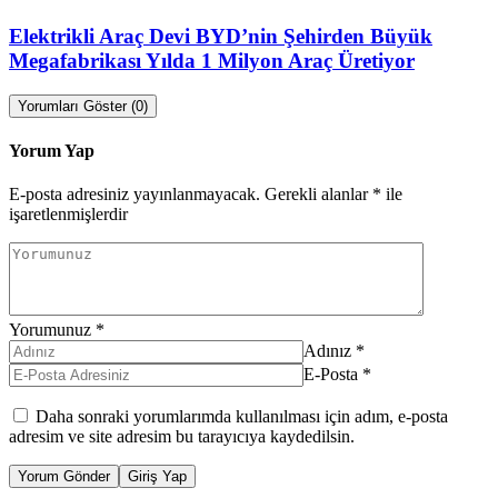
Elektrikli Araç Devi BYD’nin Şehirden Büyük
Megafabrikası Yılda 1 Milyon Araç Üretiyor
Yorumları Göster (0)
Yorum Yap
E-posta adresiniz yayınlanmayacak.
Gerekli alanlar
*
ile
işaretlenmişlerdir
Yorumunuz
*
Adınız
*
E-Posta
*
Daha sonraki yorumlarımda kullanılması için adım, e-posta
adresim ve site adresim bu tarayıcıya kaydedilsin.
Yorum Gönder
Giriş Yap