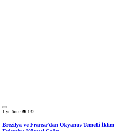
1 yıl önce
132
Brezilya ve Fransa’dan Okyanus Temelli İklim